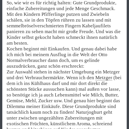
So, wie wir es für richtig halten: Gute Grundprodukte,
einfache Zubereitungen und jede Menge Geschmack.
Mit den Kindern Pfifferlinge putzen und Zwiebeln
schälen, sie in den Töpfen rühren zu lassen und mit
semmelbröselverschmierten Fingern Kabeljaufilets
panieren zu sehen macht mir große Freude. Und was die
Kinder selbst gekocht haben schmeckt ihnen natürlich
am besten.
Kochen beginnt mit Einkaufen. Und genau dabei habe
ich mich bei meinem Ausflug in die Welt der Otto
Normalverbraucher dann doch, um es gelinde
auszudrücken, ganz schön erschreckt:
Zur Auswahl stehen in nächster Umgebung ein Metzger
und drei Verbrauchermärkte. Wenn ich den
Metzger
(bei
dem ich ins Kühlhaus darf und mir dort direkt die
schönsten Stücke aussuchen kann) mal außen vor lasse,
so benötige ich ja auch Lebensmittel wie Milch, Butter,
Gemüse, Mehl, Zucker usw. Und genau hier beginnt das
Dilemma meiner Einkäufe. Diese Grundprodukte sind
tatsächlich kaum noch zu finden! Naturjoghurt geht
unter zwischen ungezählten Zubereitungen mit
exotischen Früchten, künstlichem Aroma, schreiend