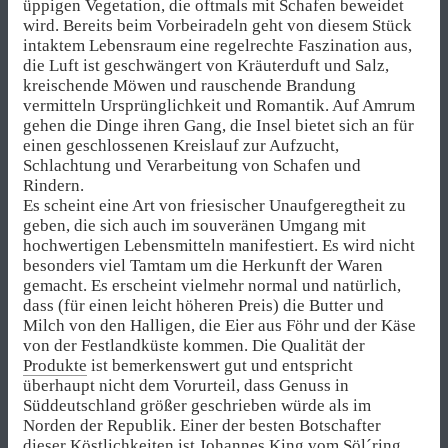
üppigen Vegetation, die oftmals mit Schafen beweidet
wird. Bereits beim Vorbeiradeln geht von diesem Stück
intaktem Lebensraum eine regelrechte Faszination aus,
die Luft ist geschwängert von Kräuterduft und Salz,
kreischende Möwen und rauschende Brandung
vermitteln Ursprünglichkeit und Romantik. Auf Amrum
gehen die Dinge ihren Gang, die Insel bietet sich an für
einen geschlossenen Kreislauf zur Aufzucht,
Schlachtung und Verarbeitung von Schafen und
Rindern.
Es scheint eine Art von friesischer Unaufgeregtheit zu
geben, die sich auch im souveränen Umgang mit
hochwertigen Lebensmitteln manifestiert. Es wird nicht
besonders viel Tamtam um die Herkunft der Waren
gemacht. Es erscheint vielmehr normal und natürlich,
dass (für einen leicht höheren Preis) die Butter und
Milch von den Halligen, die Eier aus Föhr und der Käse
von der Festlandküste kommen. Die Qualität der
Produkte
ist bemerkenswert gut und entspricht
überhaupt nicht dem Vorurteil, dass Genuss in
Süddeutschland größer geschrieben würde als im
Norden der Republik. Einer der besten Botschafter
dieser Köstlichkeiten ist Johannes King vom
Söl´ring