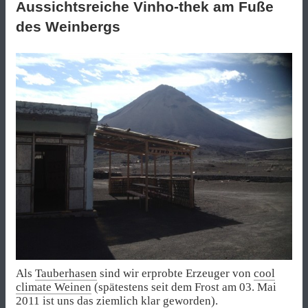
Aussichtsreiche Vinho-thek am Fuße
des Weinbergs
Als
Tauberhasen
sind wir erprobte Erzeuger von
cool
climate Weinen
(spätestens seit dem Frost am 03. Mai
2011 ist uns das ziemlich klar geworden).