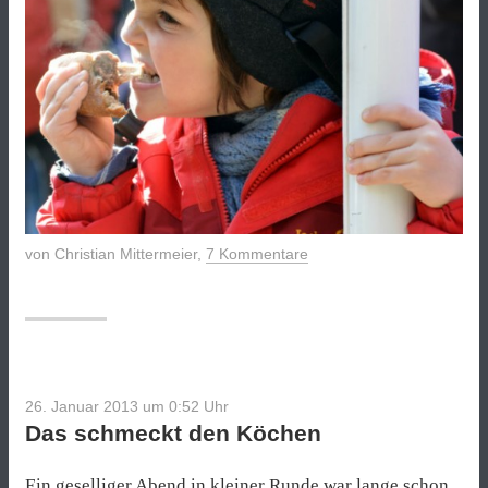
von
Christian Mittermeier
,
7 Kommentare
26. Januar 2013 um 0:52
Uhr
Das schmeckt den Köchen
Ein geselliger Abend in kleiner Runde war lange schon