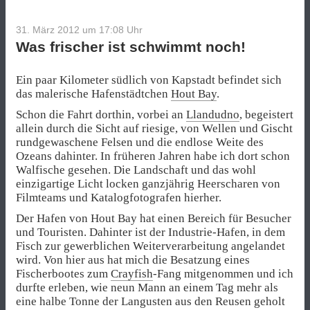
31. März 2012 um 17:08
Uhr
Was frischer ist schwimmt noch!
Ein paar Kilometer südlich von Kapstadt befindet sich
das malerische Hafenstädtchen
Hout Bay
.
Schon die Fahrt dorthin, vorbei an
Llandudno
, begeistert
allein durch die Sicht auf riesige, von Wellen und Gischt
rundgewaschene Felsen und die endlose Weite des
Ozeans dahinter. In früheren Jahren habe ich dort schon
Walfische gesehen. Die Landschaft und das wohl
einzigartige Licht locken ganzjährig Heerscharen von
Filmteams und Katalogfotografen hierher.
Der Hafen von Hout Bay hat einen Bereich für Besucher
und Touristen. Dahinter ist der Industrie-Hafen, in dem
Fisch zur gewerblichen Weiterverarbeitung angelandet
wird. Von hier aus hat mich die Besatzung eines
Fischerbootes zum
Crayfish
-Fang mitgenommen und ich
durfte erleben, wie neun Mann an einem Tag mehr als
eine halbe Tonne der Langusten aus den Reusen geholt