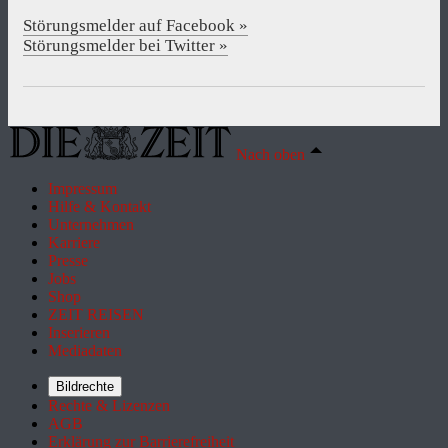
Störungsmelder auf Facebook »
Störungsmelder bei Twitter »
Nach oben
Impressum
Hilfe & Kontakt
Unternehmen
Karriere
Presse
Jobs
Shop
ZEIT REISEN
Inserieren
Mediadaten
Bildrechte
Rechte & Lizenzen
AGB
Erklärung zur Barrierefreiheit