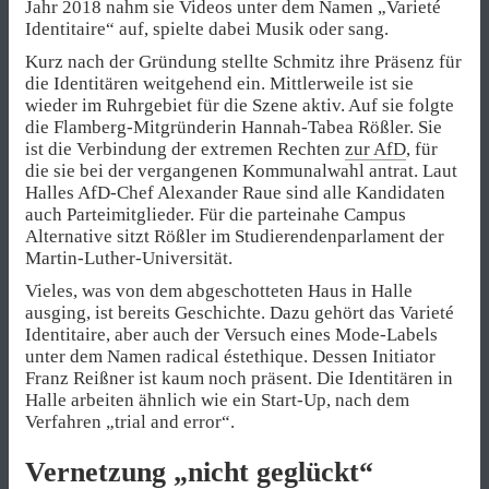
Jahr 2018 nahm sie Videos unter dem Namen „Varieté
Identitaire“ auf, spielte dabei Musik oder sang.
Kurz nach der Gründung stellte Schmitz ihre Präsenz für
die Identitären weitgehend ein. Mittlerweile ist sie
wieder im Ruhrgebiet für die Szene aktiv. Auf sie folgte
die Flamberg-Mitgründerin Hannah-Tabea Rößler. Sie
ist die Verbindung der extremen Rechten
zur AfD
, für
die sie bei der vergangenen Kommunalwahl antrat. Laut
Halles AfD-Chef Alexander Raue sind alle Kandidaten
auch Parteimitglieder. Für die parteinahe Campus
Alternative sitzt Rößler im Studierendenparlament der
Martin-Luther-Universität.
Vieles, was von dem abgeschotteten Haus in Halle
ausging, ist bereits Geschichte. Dazu gehört das Varieté
Identitaire, aber auch der Versuch eines Mode-Labels
unter dem Namen radical éstethique. Dessen Initiator
Franz Reißner ist kaum noch präsent. Die Identitären in
Halle arbeiten ähnlich wie ein Start-Up, nach dem
Verfahren „trial and error“.
Vernetzung „nicht geglückt“