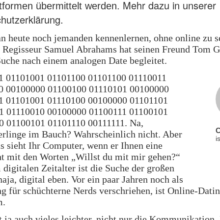
Mehr dazu in unserer
attformen übermittelt werden.
hutzerklärung.
 heute noch jemanden kennenlernen, ohne online zu s
e Regisseur Samuel Abrahams hat seinen Freund Tom G
Suche nach einem analogen Date begleitet.
1 01101001 01101100 01101100 01110011
0 00100000 01100100 01110101 00100000
1 01101001 01110100 00100000 01101101
1 01110010 00100000 01100111 01100101
0 01100101 01101110 00111111. Na,
rlinge im Bauch? Wahrscheinlich nicht. Aber
i
s sieht Ihr Computer, wenn er Ihnen eine
t mit den Worten „Willst du mit mir gehen?“
 digitalen Zeitalter ist die Suche der großen
naja, digital eben. Vor ein paar Jahren noch als
g für schüchterne Nerds verschriehen, ist Online-Dati
m.
 ja auch vieles leichter, nicht nur die Kommunikation.