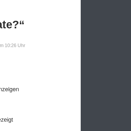
ate?“
um 10:26
Uhr
anzeigen
ezeigt