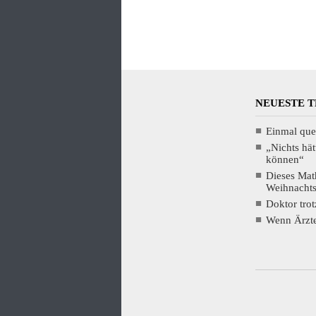
NEUESTE 
Einmal que
„Nichts hät
können“
Dieses Mat
Weihnacht
Doktor tro
Wenn Ärzte