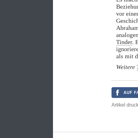
Beziehun
vor eine
Geschich
Abraham
analogen
Tinder
. 
ignorier
als mit 
Weitere
AUF F
Artikel druc