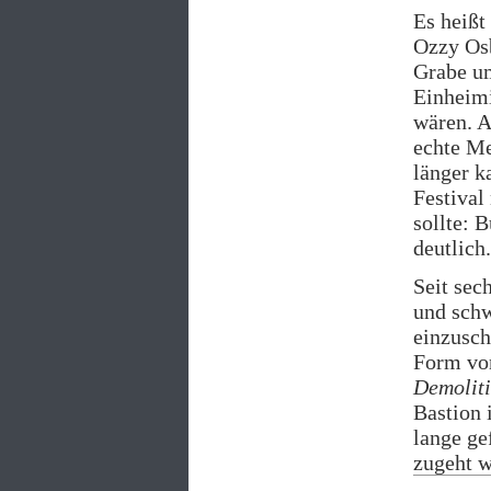
Es heißt
Ozzy Os
Grabe um
Einheimi
wären. A
echte Me
länger k
Festival
sollte: 
deutlich.
Seit sec
und schw
einzusch
Form vo
Demolit
Bastion
lange ge
zugeht w