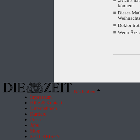
„Nichts hät
können“
Dieses Mat
Weihnacht
Doktor tro
Wenn Ärzte
Nach oben
Impressum
Hilfe & Kontakt
Unternehmen
Karriere
Presse
Jobs
Shop
ZEIT REISEN