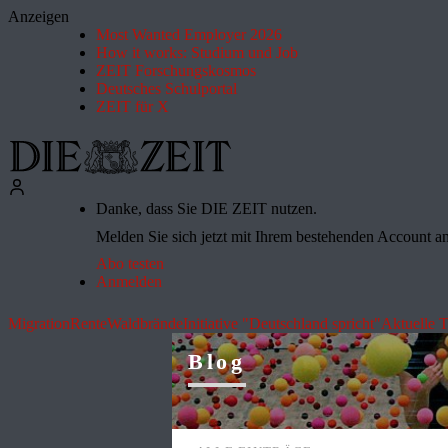
Anzeigen
Most Wanted Employer 2026
How it works: Studium und Job
ZEIT Forschungskosmos
Deutsches Schulportal
ZEIT für X
Danke, dass Sie DIE ZEIT nutzen.
Melden Sie sich jetzt mit Ihrem bestehenden Account an 
Abo testen
Anmelden
Migration
Rente
Waldbrände
Initiative "Deutschland spricht"
Aktuelle 
Blog