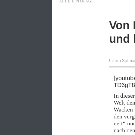
‹ ALLE EINTRÄGE
Von 
und 
Carim Solim
[youtub
TD6gT8
In diese
Welt den
Wacken w
den verg
nett“ un
nach den