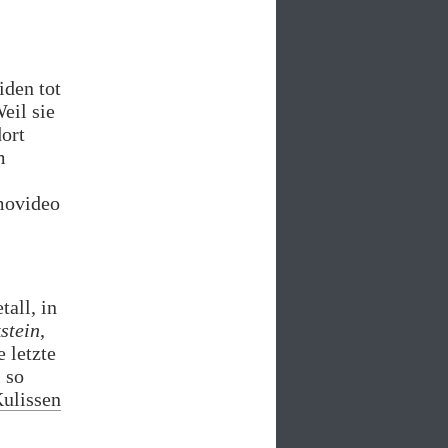
iden tot
eil sie
ort
m
omovideo
all, in
stein
,
e letzte
 so
Kulissen