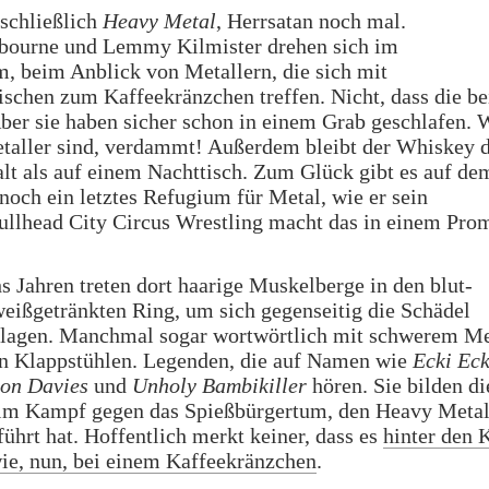
 schließlich
Heavy Metal
, Herrsatan noch mal.
bourne und Lemmy Kilmister drehen sich im
, beim Anblick von Metallern, die sich mit
schen zum Kaffeekränzchen treffen. Nicht, dass die be
ber sie haben sicher schon in einem Grab geschlafen. W
taller sind, verdammt! Außerdem bleibt der Whiskey d
alt als auf einem Nachttisch. Zum Glück gibt es auf de
 noch ein letztes Refugium für Metal, wie er sein
Bullhead City Circus Wrestling macht das in einem Pr
hs Jahren treten dort haarige Muskelberge in den blut-
eißgetränkten Ring, um sich gegenseitig die Schädel
lagen. Manchmal sogar wortwörtlich mit schwerem Met
n Klappstühlen. Legenden, die auf Namen wie
Ecki Eck
ion Davies
und
Unholy Bambikiller
hören. Sie bilden di
 im Kampf gegen das Spießbürgertum, den Heavy Metal
führt hat. Hoffentlich merkt keiner, dass es
hinter den 
ie, nun, bei einem Kaffeekränzchen
.