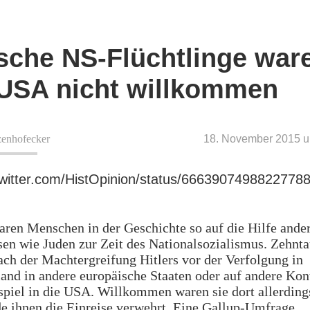
sche NS-Flüchtlinge ware
USA nicht willkommen
zenhofecker
18. November 2015 u
/twitter.com/HistOpinion/status/6663907498822778
aren Menschen in der Geschichte so auf die Hilfe ande
en wie Juden zur Zeit des Nationalsozialismus. Zehnt
ach der Machtergreifung Hitlers vor der Verfolgung in
and in andere europäische Staaten oder auf andere Kon
piel in die USA. Willkommen waren sie dort allerdings
e ihnen die Einreise verwehrt. Eine Gallup-Umfrage,