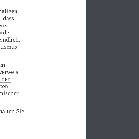
maligen
, dass
enz
rde.
eindlich.
itismus
em
Verweis
schen
sten
mischer
halten Sie