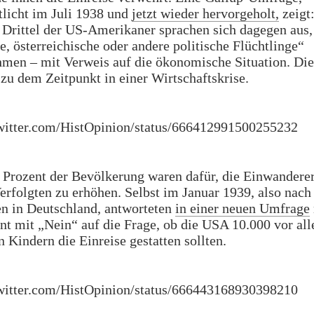
tlicht im Juli 1938 und
jetzt wieder hervorgeholt,
zeigt
 Drittel der US-Amerikaner sprachen sich dagegen aus,
e, österreichische oder andere politische Flüchtlinge“
men – mit Verweis auf die ökonomische Situation. Di
 zu dem Zeitpunkt in einer Wirtschaftskrise.
twitter.com/HistOpinion/status/666412991500255232
 Prozent der Bevölkerung waren dafür, die Einwandere
Verfolgten zu erhöhen. Selbst im Januar 1939, also nach
n in Deutschland, antworteten
in einer neuen Umfrage
nt mit „Nein“ auf die Frage, ob die USA 10.000 vor al
n Kindern die Einreise gestatten sollten.
twitter.com/HistOpinion/status/666443168930398210