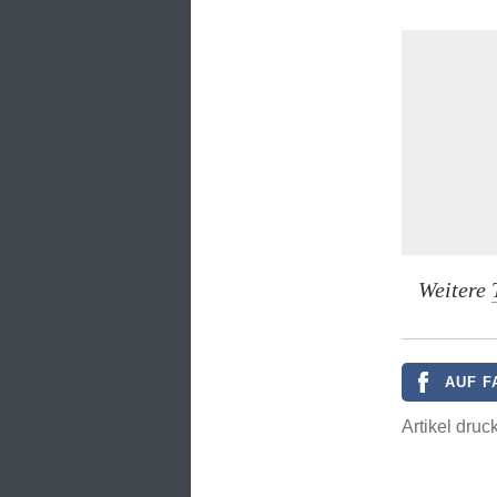
Weitere
AUF F
Artikel druc