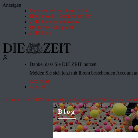
Anzeigen
Most Wanted Employer 2026
How it works: Studium und Job
ZEIT Forschungskosmos
Deutsches Schulportal
ZEIT für X
Danke, dass Sie DIE ZEIT nutzen.
Melden Sie sich jetzt mit Ihrem bestehenden Account an 
Abo testen
Anmelden
Die aktuelle ZEIT
Drohnenvorfall in Leipzig
Hitze
"Deutschland sprich
Blog