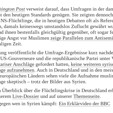
ington Post
verweist darauf, dass Umfragen in der da
ht den heutigen Standards genügen. Sie zeigten dennoch
 NS-Flüchtlinge, die in heutigen Debatten oft als Refer
n, damals keineswegs umstandslos Zuflucht gewährt wu
d ihnen bestenfalls gleichgültig gegenüber, oft sogar f
tige Angst vor Muslimen
zeige Parallelen zum Antisem
ligen Zeit.
ung veröffentlicht die Umfrage-Ergebnisse kurz nachd
US-Gouverneure und die republikanische Partei unter 
ariser Anschläge
gefordert hatten,
keine weiteren syri
inge aufzunehmen
. Auch in Deutschland und in den mei
europäischen Ländern sehen viele die Aufnahme musli
nge skeptisch – trotz der Bilder aus Syrien.
 Überblick über die Flüchtlingskrise in Deutschland er
nserem
Live-Dossier
und auf unserer
Themenseite
.
gegen wen in Syrien kämpft:
Ein Erklärvideo der BBC