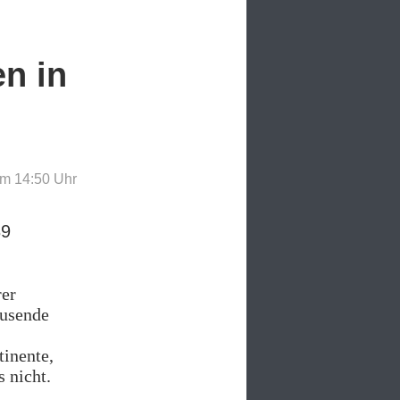
n in
m 14:50
Uhr
89
rer
ausende
tinente,
 nicht.