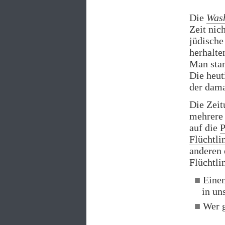
Die
Wash
Zeit nic
jüdische
herhalte
Man stan
Die heu
der dama
Die Zeit
mehrere 
auf die
P
Flüchtl
anderen 
Flüchtli
Einen
in u
Wer 