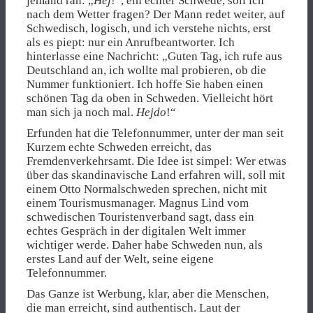
jemand ran: „
Hej
!“, ein echter Schwede, soll ich
nach dem Wetter fragen? Der Mann redet weiter, auf
Schwedisch, logisch, und ich verstehe nichts, erst
als es piept: nur ein Anrufbeantworter. Ich
hinterlasse eine Nachricht: „Guten Tag, ich rufe aus
Deutschland an, ich wollte mal probieren, ob die
Nummer funktioniert. Ich hoffe Sie haben einen
schönen Tag da oben in Schweden. Vielleicht hört
man sich ja noch mal.
Hejdo
!“
Erfunden hat die Telefonnummer, unter der man seit
Kurzem echte Schweden erreicht, das
Fremdenverkehrsamt. Die Idee ist simpel: Wer etwas
über das skandinavische Land erfahren will, soll mit
einem Otto Normalschweden sprechen, nicht mit
einem Tourismusmanager. Magnus Lind vom
schwedischen Touristenverband sagt, dass ein
echtes Gespräch in der digitalen Welt immer
wichtiger werde. Daher habe Schweden nun, als
erstes Land auf der Welt, seine eigene
Telefonnummer.
Das Ganze ist Werbung, klar, aber die Menschen,
die man erreicht, sind authentisch. Laut der