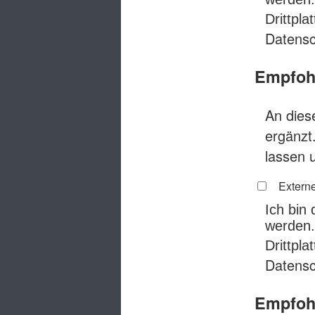
Drittpl
Datensc
Empfohl
An diese
ergänzt
lassen 
Externe
Ich bin
werden.
Drittpl
Datensc
Empfohl