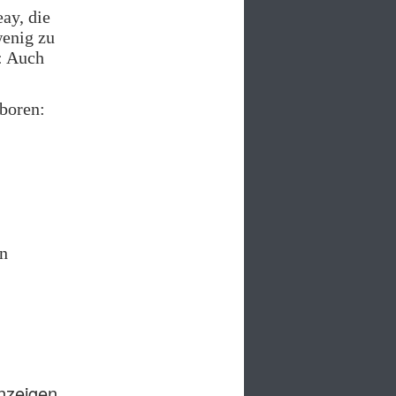
ay, die
wenig zu
: Auch
eboren:
en
anzeigen