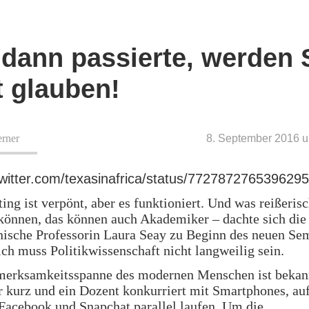
dann passierte, werden 
t glauben!
erner
8. September 2016 
/twitter.com/texasinafrica/status/772787276539629
ting ist verpönt, aber es funktioniert. Und was reißeris
önnen, das können auch Akademiker – dachte sich die
ische Professorin Laura Seay zu Beginn des neuen Sem
ich muss Politikwissenschaft nicht langweilig sein.
merksamkeitsspanne des modernen Menschen ist bekan
r kurz und ein Dozent konkurriert mit Smartphones, au
 Facebook und Snapchat parallel laufen. Um die