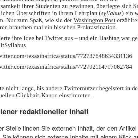
amkeit ihrer Studenten zu gewinnen, überlegte sich Se
ichen Überschriften in ihrem Lehrplan (
syllabus
) ein 
n. Nur zum Spaß, wie sie der
Washington Post
erzählte
ren brauchen mal ein bisschen Prokrastination.
ierte ihre Idee bei Twitter aus – und ein Hashtag war g
itSyllabus
twitter.com/texasinafrica/status/772787848634331136
twitter.com/texasinafrica/status/772792114707062784
te nicht lange, bis andere Twitternutzer begeistert in d
tuellen Clickbait-Kanon einstimmten.
ener redaktioneller Inhalt
r Stelle finden Sie externen Inhalt, der den Artikel
. Sie können sich externe Inhalte mit einem Klick 