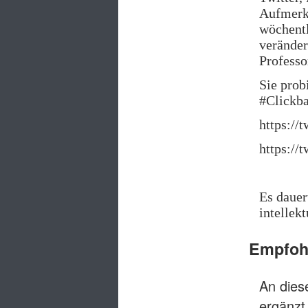
Aufmerks
wöchentl
veränder
Professo
Sie prob
#Clickba
https://
https://
Es dauer
intellek
Empfohl
An diese
ergänzt