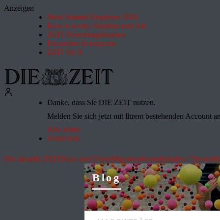
Anzeigen
Most Wanted Employer 2026
How it works: Studium und Job
ZEIT Forschungskosmos
Deutsches Schulportal
ZEIT für X
Danke, dass Sie DIE ZEIT nutzen.
Melden Sie sich jetzt mit Ihrem bestehenden Account an 
Abo testen
Anmelden
Die aktuelle ZEIT
Hitze und Dürre
Migration
Rente
Initiative "Deutsch
Blog