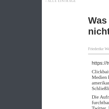
‹ ALLE EINTRÄGE
Was 
nich
Friederike W
https:/
Clickbai
Medien k
amerikan
Schließl
Die Auf
furchtba
Twitter,