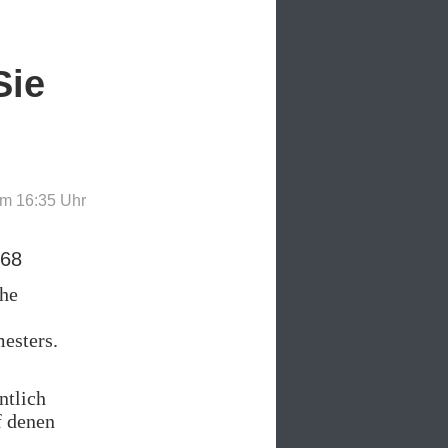
Sie
um 16:35
Uhr
568
che
esters.
ntlich
f denen