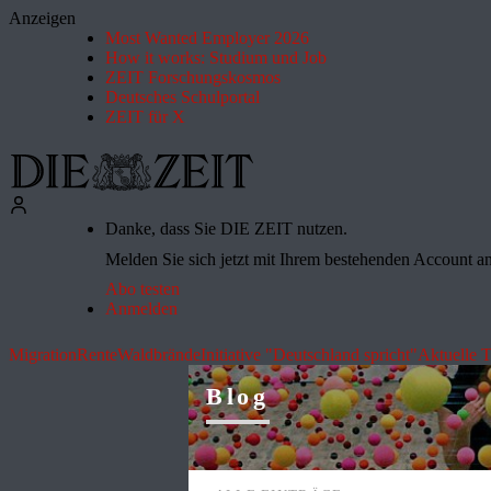
Anzeigen
Most Wanted Employer 2026
How it works: Studium und Job
ZEIT Forschungskosmos
Deutsches Schulportal
ZEIT für X
Danke, dass Sie DIE ZEIT nutzen.
Melden Sie sich jetzt mit Ihrem bestehenden Account an 
Abo testen
Anmelden
Migration
Rente
Waldbrände
Initiative "Deutschland spricht"
Aktuelle 
Blog