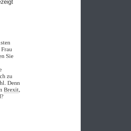
ezeigt
isten
 Frau
en Sie
e
ch zu
hl. Denn
om
Brexit
,
d?