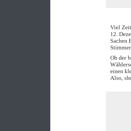
Viel Zei
12. Dez
Sachen E
Stimmen 
Ob der b
Wählersc
einen kle
Also, sh