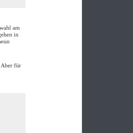
tswahl am
gehen in
neun
 Aber für