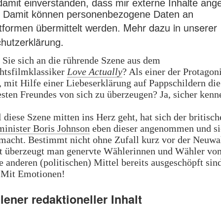
 damit einverstanden, dass mir externe Inhalte ang
 Damit können personenbezogene Daten an
Mehr dazu in unserer
attformen übermittelt werden.
hutzerklärung.
 Sie sich an die rührende Szene aus dem
htsfilmklassiker
Love Actually
? Als einer der Protagon
, mit Hilfe einer Liebeserklärung auf Pappschildern die
esten Freundes von sich zu überzeugen? Ja, sicher kenn
 diese Szene mitten ins Herz geht, hat sich der britisch
inister Boris Johnson
eben dieser angenommen und si
macht. Bestimmt nicht ohne Zufall kurz vor der Neuwa
st überzeugt man genervte Wählerinnen und Wähler v
e anderen (politischen) Mittel bereits ausgeschöpft sin
 Mit Emotionen!
ener redaktioneller Inhalt