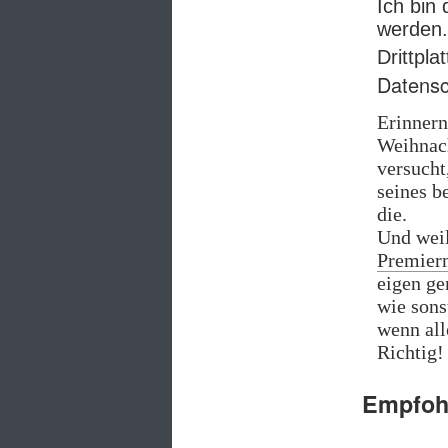
Ich bin
werden.
Drittpl
Datensc
Erinnern
Weihnac
versucht
seines b
die.
Und weil
Premierm
eigen ge
wie son
wenn all
Richtig!
Empfohl