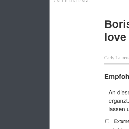
‹ ALLE EINTRÄGE
Bori
love
Carly Lauren
Empfohl
An diese
ergänzt
lassen 
Externe