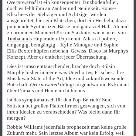
Overpowered
ist ein konsequenter Tanzbodenfüller,
doch es fehlt ihm an Zauber und Neuigkeit. House-
Klischees der Siebziger und Achtziger werden
ausgebreitet, hier ein Klatschen, dort ein Hecheln, dazu
pumpende Synthesizer-Bässe und ganz viel Hall. Ab und
zu brummen Männerchöre im Stakkato, wie man es von
Timbalands
Hitparaden-Pop kennt. Alles ist poliert,
eingängig, beingängig – Kylie Minogue und
Sophie
Ellis Bextor
hüpfen nebenan. Gewiss, Disco ist Murphys
Konzept. Aber es entbehrt jeder Überraschung.
Dies ist umso enttäuschender, brachte doch Róisín
Murphy bisher immer etwas Unerhörtes, Frisches. Ihre
Musik war State of the Art, Idee und zukunftsweisende
Botschaft.
Overpowered
drängt nirgendwohin. Es kommt
über Damals und Heute nicht hinaus.
Ist das symptomatisch für den Pop-Betrieb? Sind
Solisten bei großen Plattenfirmen gezwungen, sich von
ihren Idealen zu verabschieden? Was bleibt dann für
morgen?
Robbie Williams jedenfalls prophezeit man keine große
Zukunft mehr. Sein letztes Album war kein Erfolg, weil