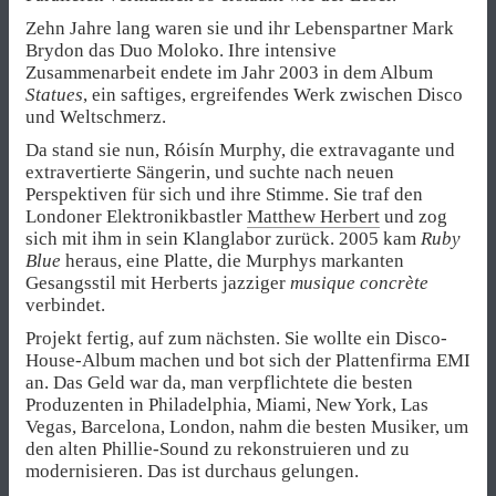
Zehn Jahre lang waren sie und ihr Lebenspartner Mark
Brydon das Duo Moloko. Ihre intensive
Zusammenarbeit endete im Jahr 2003 in dem Album
Statues
, ein saftiges, ergreifendes Werk zwischen Disco
und Weltschmerz.
Da stand sie nun, Róisín Murphy, die extravagante und
extravertierte Sängerin, und suchte nach neuen
Perspektiven für sich und ihre Stimme. Sie traf den
Londoner Elektronikbastler
Matthew Herbert
und zog
sich mit ihm in sein Klanglabor zurück. 2005 kam
Ruby
Blue
heraus, eine Platte, die Murphys markanten
Gesangsstil mit Herberts jazziger
musique concrète
verbindet.
Projekt fertig, auf zum nächsten. Sie wollte ein Disco-
House-Album machen und bot sich der Plattenfirma EMI
an. Das Geld war da, man verpflichtete die besten
Produzenten in Philadelphia, Miami, New York, Las
Vegas, Barcelona, London, nahm die besten Musiker, um
den alten Phillie-Sound zu rekonstruieren und zu
modernisieren. Das ist durchaus gelungen.