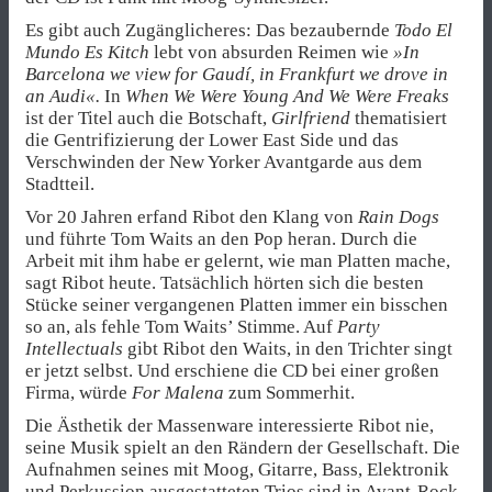
Es gibt auch Zugänglicheres: Das bezaubernde
Todo El
Mundo Es Kitch
lebt von absurden Reimen wie
»In
Barcelona we view for Gaudí, in Frankfurt we drove in
an Audi«.
In
When We Were Young And We Were Freaks
ist der Titel auch die Botschaft,
Girlfriend
thematisiert
die Gentrifizierung der Lower East Side und das
Verschwinden der New Yorker Avantgarde aus dem
Stadtteil.
Vor 20 Jahren erfand Ribot den Klang von
Rain Dogs
und führte Tom Waits an den Pop heran. Durch die
Arbeit mit ihm habe er gelernt, wie man Platten mache,
sagt Ribot heute. Tatsächlich hörten sich die besten
Stücke seiner vergangenen Platten immer ein bisschen
so an, als fehle Tom Waits’ Stimme. Auf
Party
Intellectuals
gibt Ribot den Waits, in den Trichter singt
er jetzt selbst. Und erschiene die CD bei einer großen
Firma, würde
For Malena
zum Sommerhit.
Die Ästhetik der Massenware interessierte Ribot nie,
seine Musik spielt an den Rändern der Gesellschaft. Die
Aufnahmen seines mit Moog, Gitarre, Bass, Elektronik
und Perkussion ausgestatteten Trios sind in Avant-Rock