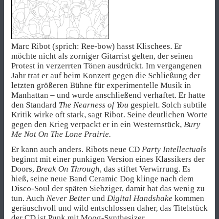
Marc Ribot (sprich: Ree-bow) hasst Klischees. Er
möchte nicht als zorniger Gitarrist gelten, der seinen
Protest in verzerrten Tönen ausdrückt. Im vergangenen
Jahr trat er auf beim Konzert gegen die Schließung der
letzten größeren Bühne für experimentelle Musik in
Manhattan – und wurde anschließend verhaftet. Er hatte
den Standard
The Nearness of You
gespielt. Solch subtile
Kritik wirke oft stark, sagt Ribot. Seine deutlichen Worte
gegen den Krieg verpackt er in ein Westernstück,
Bury
Me Not On The Lone Prairie.
Er kann auch anders. Ribots neue CD
Party Intellectuals
beginnt mit einer punkigen Version eines Klassikers der
Doors,
Break On Through
, das stiftet Verwirrung. Es
hieß, seine neue Band Ceramic Dog klinge nach dem
Disco-Soul der späten Siebziger, damit hat das wenig zu
tun. Auch
Never Better
und
Digital Handshake
kommen
geräuschvoll und wild entschlossen daher, das Titelstück
der CD ist Punk mit Moog-Synthesizer.