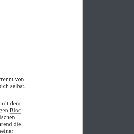
trennt von
ich selbst.
mit dem
egen
Bloc
ischen
hrend die
seiner