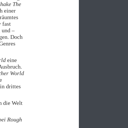
Shake The
h einer
eräumtes
 fast
t und –
gen. Doch
 Genres
rld
eine
 Ausbruch.
ther World
e
n drittes
n die Welt
bei Rough