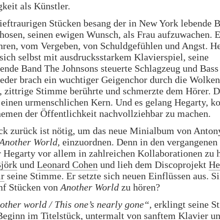
gkeit als Künstler.
tieftraurigen Stücken besang der in New York lebende B
osen, seinen ewigen Wunsch, als Frau aufzuwachen. E
ren, vom Vergeben, von Schuldgefühlen und Angst. H
 sich selbst mit ausdrucksstarkem Klavierspiel, seine
ende Band The Johnsons steuerte Schlagzeug und Bass 
eder brach ein wuchtiger Geigenchor durch die Wolken
 zittrige Stimme berührte und schmerzte dem Hörer. D
 einen urmenschlichen Kern. Und es gelang Hegarty, k
emen der Öffentlichkeit nachvollziehbar zu machen.
ick zurück ist nötig, um das neue Minialbum von Anto
Another World,
einzuordnen. Denn in den vergangenen
 Hegarty vor allem in zahlreichen Kollaborationen zu h
jörk
und
Leonard Cohen
und lieh dem Discoprojekt
He
ir
seine Stimme. Er setzte sich neuen Einflüssen aus. Si
ünf Stücken von
Another World
zu hören?
other world / This one’s nearly gone“,
erklingt seine 
Beginn im Titelstück, untermalt von sanftem Klavier u