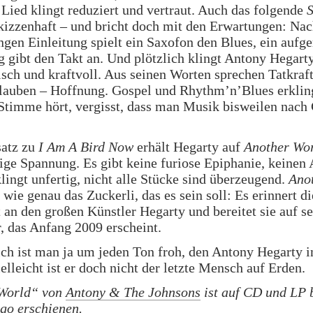
 Lied klingt reduziert und vertraut. Auch das folgende
kizzenhaft – und bricht doch mit den Erwartungen: Nac
gen Einleitung spielt ein Saxofon den Blues, ein aufg
 gibt den Takt an. Und plötzlich klingt Antony Hegarty
isch und kraftvoll. Aus seinen Worten sprechen Tatkraf
lauben – Hoffnung. Gospel und Rhythm’n’Blues erklin
Stimme hört, vergisst, dass man Musik bisweilen nach
atz zu
I Am A Bird Now
erhält Hegarty auf
Another Wo
ge Spannung. Es gibt keine furiose Epiphanie, keinen
ingt unfertig, nicht alle Stücke sind überzeugend.
Ano
o wie genau das Zuckerli, das es sein soll: Es erinnert di
an den großen Künstler Hegarty und bereitet sie auf sei
 das Anfang 2009 erscheint.
ich ist man ja um jeden Ton froh, den Antony Hegarty i
ielleicht ist er doch nicht der letzte Mensch auf Erden.
World“ von
Antony & The Johnsons
ist auf CD und LP 
go erschienen.