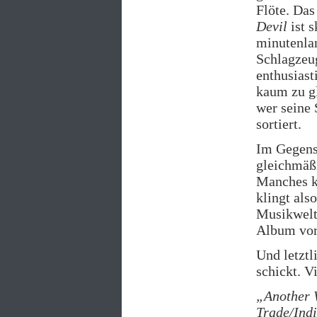
Flöte. Das
Devil
ist s
minutenlan
Schlagzeug
enthusiast
kaum zu g
wer seine 
sortiert.
Im Gegens
gleichmäßi
Manches kl
klingt als
Musikwelt 
Album vor,
Und letztl
schickt. V
„Another 
Trade/Indi