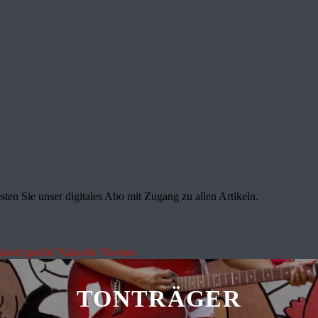
sten Sie unser digitales Abo mit Zugang zu allen Artikeln.
land spricht"
Aktuelle Themen
TONTRÄGER