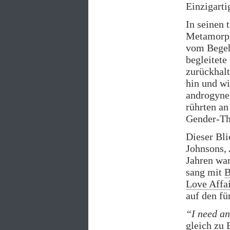
Einzigarti
In seinen 
Metamorph
vom Begeh
begleitete
zurückhalt
hin und wi
androgyne,
rührten an
Gender-Th
Dieser Bl
Johnsons,
Jahren war
sang mit
B
Love Affa
auf den f
“I need an
gleich zu 