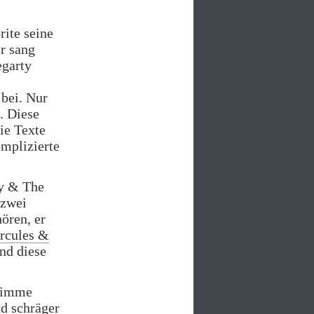
rite seine
r sang
egarty
bei. Nur
. Diese
ie Texte
omplizierte
ny & The
 zwei
ören, er
rcules &
nd diese
Stimme
nd schräger