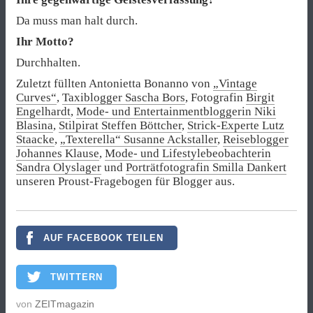
Da muss man halt durch.
Ihr Motto?
Durchhalten.
Zuletzt füllten Antonietta Bonanno von
„Vintage
Curves“
,
Taxiblogger Sascha Bors
, Fotografin
Birgit
Engelhardt
,
Mode- und Entertainmentbloggerin Niki
Blasina
,
Stilpirat Steffen Böttcher
,
Strick-Experte Lutz
Staacke
,
„Texterella“ Susanne Ackstaller
,
Reiseblogger
Johannes Klause
,
Mode- und Lifestylebeobachterin
Sandra Olyslager
und
Porträtfotografin Smilla Dankert
unseren Proust-Fragebogen für Blogger aus.
AUF FACEBOOK TEILEN
TWITTERN
von
ZEITmagazin