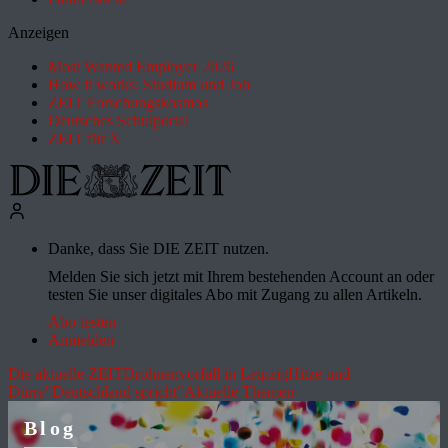
Anzeigen
Most Wanted Employer 2026
How it works: Studium und Job
ZEIT Forschungskosmos
Deutsches Schulportal
ZEIT für X
Danke, dass Sie DIE ZEIT nutzen.
Melden Sie sich jetzt mit Ihrem bestehenden Account an oder
testen Sie unser digitales Abo mit Zugang zu allen Artikeln.
Abo testen
Anmelden
Die aktuelle ZEIT
Drohnenvorfall in Leipzig
Hitze und
Dürre
"Deutschland spricht"
Aktuelle Themen
Blog