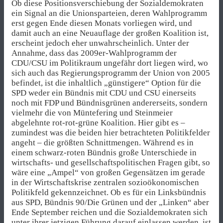
Ob diese Positionsverschiebung der Sozialdemokraten
ein Signal an die Unionsparteien, deren Wahlprogramm
erst gegen Ende diesen Monats vorliegen wird, und
damit auch an eine Neuauflage der großen Koalition ist,
erscheint jedoch eher unwahrscheinlich. Unter der
Annahme, dass das 2009er-Wahlprogramm der
CDU/CSU im Politikraum ungefähr dort liegen wird, wo
sich auch das Regierungsprogramm der Union von 2005
befindet, ist die inhaltlich „günstigere“ Option für die
SPD weder ein Bündnis mit CDU und CSU einerseits
noch mit FDP und Bündnisgrünen andererseits, sondern
vielmehr die von Müntefering und Steinmeier
abgelehnte rot-rot-grüne Koalition. Hier gibt es –
zumindest was die beiden hier betrachteten Politikfelder
angeht – die größten Schnittmengen. Während es in
einem schwarz-roten Bündnis große Unterschiede in
wirtschafts- und gesellschaftspolitischen Fragen gibt, so
wäre eine „Ampel“ von großen Gegensätzen im gerade
in der Wirtschaftskrise zentralen sozioökonomischen
Politikfeld gekennzeichnet. Ob es für ein Linksbündnis
aus SPD, Bündnis 90/Die Grünen und der „Linken“ aber
Ende September reichen und die Sozialdemokraten sich
unter ihrer jetzigen Führung darauf einlassen werden, ist