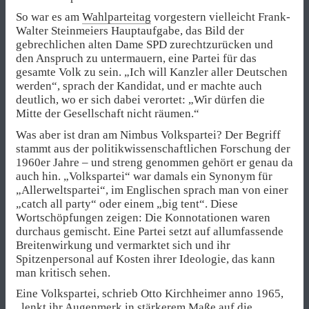
So war es am
Wahlparteitag
vorgestern vielleicht Frank-
Walter Steinmeiers Hauptaufgabe, das Bild der
gebrechlichen alten Dame SPD zurechtzurücken und
den Anspruch zu untermauern, eine Partei für das
gesamte Volk zu sein. „Ich will Kanzler aller Deutschen
werden“, sprach der Kandidat, und er machte auch
deutlich, wo er sich dabei verortet: „Wir dürfen die
Mitte der Gesellschaft nicht räumen.“
Was aber ist dran am Nimbus Volkspartei? Der Begriff
stammt aus der politikwissenschaftlichen Forschung der
1960er Jahre – und streng genommen gehört er genau da
auch hin. „Volkspartei“ war damals ein Synonym für
„Allerweltspartei“, im Englischen sprach man von einer
„catch all party“ oder einem „big tent“. Diese
Wortschöpfungen zeigen: Die Konnotationen waren
durchaus gemischt. Eine Partei setzt auf allumfassende
Breitenwirkung und vermarktet sich und ihr
Spitzenpersonal auf Kosten ihrer Ideologie, das kann
man kritisch sehen.
Eine Volkspartei, schrieb Otto Kirchheimer anno 1965,
„lenkt ihr Augenmerk in stärkerem Maße auf die