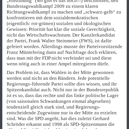
„einstimmig“ (wo gibt es das noch?!) beschlossen, den
Bundestagswahlkampf 2009 zu einem klaren
Richtungswahlkampf zu machen und „schwarz-gelb“ zu
konfrontieren mit dem sozialdemokratischen
(eigentlich: rot-grünen) sozialen und ökologischen
Gewissen: Priorität hat klar die soziale Gerechtigkeit,
nicht das Wirtschaftswachstum. Der Kanzlerkandidat
der Partei, Frank Walter Steinmeier (FWS), ist dafür
gefeiert worden. Allerdings musste der Parteivorsitzende
Franz Müntefering dann auf Nachfrage doch erklären,
dass man mit der FDP nicht verfeindet sei und diese
wenn nötig auch in einer Ampel mitregieren dürfe.
Das Problem ist, dass Wahlen in der Mitte gewonnen
werden und nicht an den Rändern. Jede potentielle
Regierungs-führende Partei sollte dies wissen, und ihr
Spitzenkandidat auch. Nicht nur in der Bundesrepublik
ist es so, dass das rechte und das linke politische Lager
(von saisonalen Schwankungen einmal abgesehen)
tendenziell gleich stark sind, und Regierungs-
entscheidende Zugewinne nur in der Mitte zu erzielen
sind. Was die SPD angeht, hat dies zuletzt Gerhard
Schröder erkannt und 1998 als SPD-Spitzenmann die