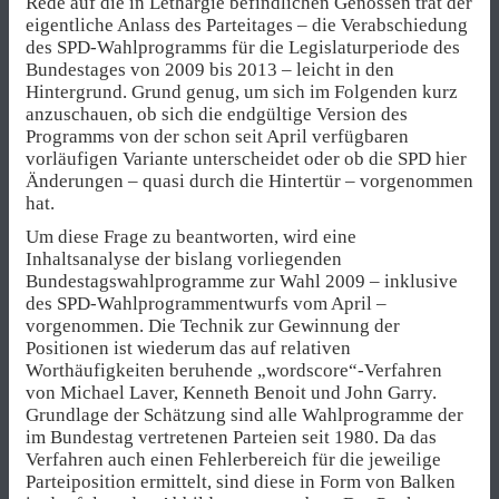
Rede auf die in Lethargie befindlichen Genossen trat der
eigentliche Anlass des Parteitages – die Verabschiedung
des SPD-Wahlprogramms für die Legislaturperiode des
Bundestages von 2009 bis 2013 – leicht in den
Hintergrund. Grund genug, um sich im Folgenden kurz
anzuschauen, ob sich die endgültige Version des
Programms von der schon seit April verfügbaren
vorläufigen Variante unterscheidet oder ob die SPD hier
Änderungen – quasi durch die Hintertür – vorgenommen
hat.
Um diese Frage zu beantworten, wird eine
Inhaltsanalyse der bislang vorliegenden
Bundestagswahlprogramme zur Wahl 2009 – inklusive
des SPD-Wahlprogrammentwurfs vom April –
vorgenommen. Die Technik zur Gewinnung der
Positionen ist wiederum das auf relativen
Worthäufigkeiten beruhende „wordscore“-Verfahren
von Michael Laver, Kenneth Benoit und John Garry.
Grundlage der Schätzung sind alle Wahlprogramme der
im Bundestag vertretenen Parteien seit 1980. Da das
Verfahren auch einen Fehlerbereich für die jeweilige
Parteiposition ermittelt, sind diese in Form von Balken