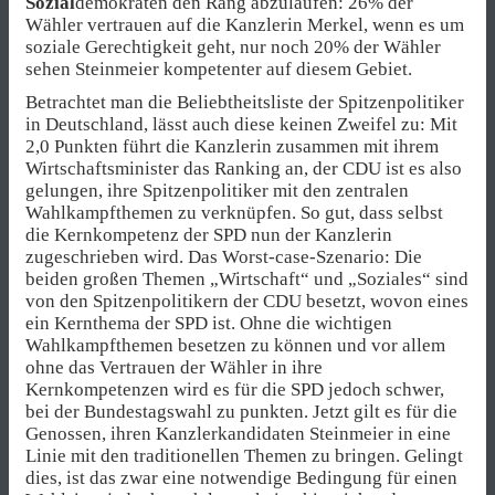
Sozial
demokraten den Rang abzulaufen: 26% der
Wähler vertrauen auf die Kanzlerin Merkel, wenn es um
soziale Gerechtigkeit geht, nur noch 20% der Wähler
sehen Steinmeier kompetenter auf diesem Gebiet.
Betrachtet man die Beliebtheitsliste der Spitzenpolitiker
in Deutschland, lässt auch diese keinen Zweifel zu: Mit
2,0 Punkten führt die Kanzlerin zusammen mit ihrem
Wirtschaftsminister das Ranking an, der CDU ist es also
gelungen, ihre Spitzenpolitiker mit den zentralen
Wahlkampfthemen zu verknüpfen. So gut, dass selbst
die Kernkompetenz der SPD nun der Kanzlerin
zugeschrieben wird. Das Worst-case-Szenario: Die
beiden großen Themen „Wirtschaft“ und „Soziales“ sind
von den Spitzenpolitikern der CDU besetzt, wovon eines
ein Kernthema der SPD ist. Ohne die wichtigen
Wahlkampfthemen besetzen zu können und vor allem
ohne das Vertrauen der Wähler in ihre
Kernkompetenzen wird es für die SPD jedoch schwer,
bei der Bundestagswahl zu punkten. Jetzt gilt es für die
Genossen, ihren Kanzlerkandidaten Steinmeier in eine
Linie mit den traditionellen Themen zu bringen. Gelingt
dies, ist das zwar eine notwendige Bedingung für einen