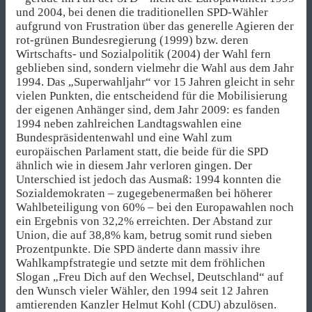
und 2004, bei denen die traditionellen SPD-Wähler
aufgrund von Frustration über das generelle Agieren der
rot-grünen Bundesregierung (1999) bzw. deren
Wirtschafts- und Sozialpolitik (2004) der Wahl fern
geblieben sind, sondern vielmehr die Wahl aus dem Jahr
1994. Das „Superwahljahr“ vor 15 Jahren gleicht in sehr
vielen Punkten, die entscheidend für die Mobilisierung
der eigenen Anhänger sind, dem Jahr 2009: es fanden
1994 neben zahlreichen Landtagswahlen eine
Bundespräsidentenwahl und eine Wahl zum
europäischen Parlament statt, die beide für die SPD
ähnlich wie in diesem Jahr verloren gingen. Der
Unterschied ist jedoch das Ausmaß: 1994 konnten die
Sozialdemokraten – zugegebenermaßen bei höherer
Wahlbeteiligung von 60% – bei den Europawahlen noch
ein Ergebnis von 32,2% erreichten. Der Abstand zur
Union, die auf 38,8% kam, betrug somit rund sieben
Prozentpunkte. Die SPD änderte dann massiv ihre
Wahlkampfstrategie und setzte mit dem fröhlichen
Slogan „Freu Dich auf den Wechsel, Deutschland“ auf
den Wunsch vieler Wähler, den 1994 seit 12 Jahren
amtierenden Kanzler Helmut Kohl (CDU) abzulösen.