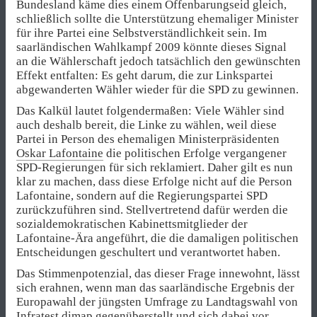
Bundesland käme dies einem Offenbarungseid gleich,
schließlich sollte die Unterstützung ehemaliger Minister
für ihre Partei eine Selbstverständlichkeit sein. Im
saarländischen Wahlkampf 2009 könnte dieses Signal
an die Wählerschaft jedoch tatsächlich den gewünschten
Effekt entfalten: Es geht darum, die zur Linkspartei
abgewanderten Wähler wieder für die SPD zu gewinnen.
Das Kalkül lautet folgendermaßen: Viele Wähler sind
auch deshalb bereit, die Linke zu wählen, weil diese
Partei in Person des ehemaligen Ministerpräsidenten
Oskar Lafontaine
die politischen Erfolge vergangener
SPD-Regierungen für sich reklamiert. Daher gilt es nun
klar zu machen, dass diese Erfolge nicht auf die Person
Lafontaine, sondern auf die Regierungspartei SPD
zurückzuführen sind. Stellvertretend dafür werden die
sozialdemokratischen Kabinettsmitglieder der
Lafontaine-Ära angeführt, die die damaligen politischen
Entscheidungen geschultert und verantwortet haben.
Das Stimmenpotenzial, das dieser Frage innewohnt, lässt
sich erahnen, wenn man das saarländische Ergebnis der
Europawahl der jüngsten Umfrage zu Landtagswahl von
Infratest dimap gegenüberstellt und sich dabei vor