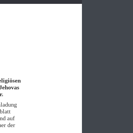
ligiösen
Jehovas
r.
nladung
blatt
and auf
er der