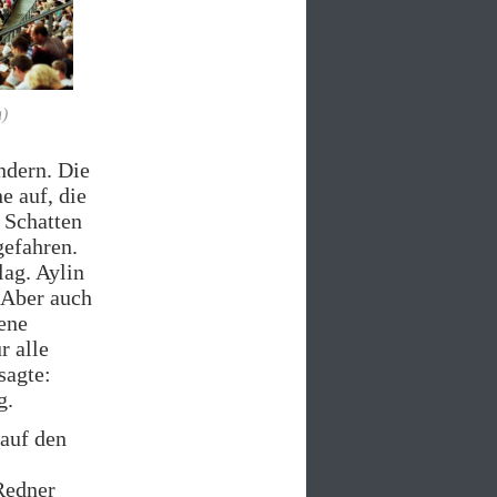
h)
ndern. Die
e auf, die
 Schatten
gefahren.
lag. Aylin
. Aber auch
ene
r alle
sagte:
g.
 auf den
Redner