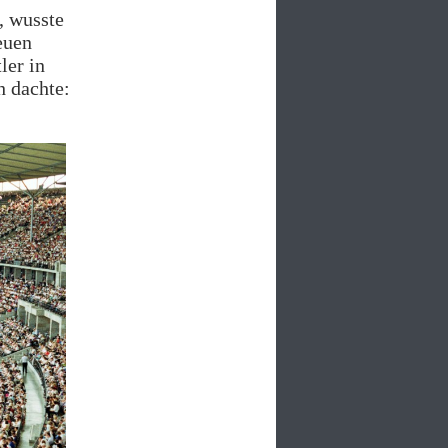
, wusste
euen
ler in
h dachte: