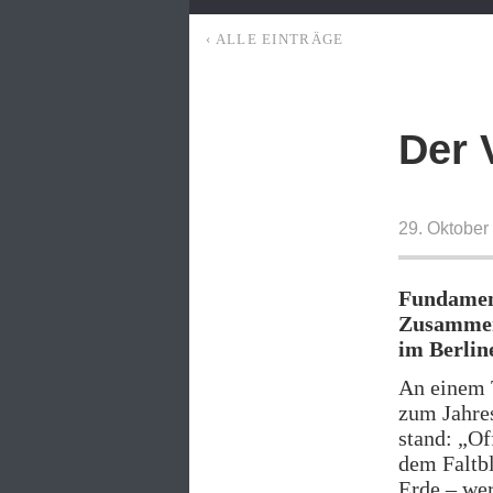
‹ ALLE EINTRÄGE
Der 
29. Oktober
Fundament
Zusammen
im Berlin
An einem 
zum Jahres
stand: „Of
dem Faltb
Erde – wer