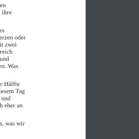
den
 ihre
es
erzen oder
it zwei
reich
 und
den. Was
r Hälfte
diesem Tag
- und
h eher an
s, was wir