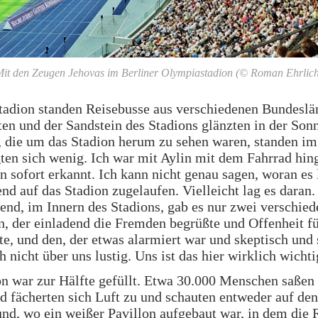
it den Zeugen Jehovas im Berliner Olympiastadion (© Roman Ehrlic
tadion standen Reisebusse aus verschiedenen Bundeslä
en und der Sandstein des Stadions glänzten in der Sonn
 die um das Stadion herum zu sehen waren, standen im
en sich wenig. Ich war mit Aylin mit dem Fahrrad hin
 sofort erkannt. Ich kann nicht genau sagen, woran es 
nd auf das Stadion zugelaufen. Vielleicht lag es daran
end, im Innern des Stadions, gab es nur zwei verschied
n, der einladend die Fremden begrüßte und Offenheit fü
rte, und den, der etwas alarmiert war und skeptisch und 
 nicht über uns lustig. Uns ist das hier wirklich wichti
n war zur Hälfte gefüllt. Etwa 30.000 Menschen saßen
 fächerten sich Luft zu und schauten entweder auf den
nd, wo ein weißer Pavillon aufgebaut war, in dem die 