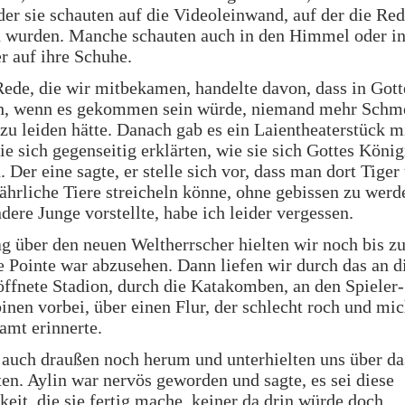
der sie schauten auf die Videoleinwand, auf der die Re
n wurden. Manche schauten auch in den Himmel oder in
r auf ihre Schuhe.
Rede, die wir mitbekamen, handelte davon, dass in Gott
h, wenn es gekommen sein würde, niemand mehr Schm
zu leiden hätte. Danach gab es ein Laientheaterstück m
ie sich gegenseitig erklärten, wie sie sich Gottes König
n. Der eine sagte, er stelle sich vor, dass man dort Tiger
ährliche Tiere streicheln könne, ohne gebissen zu wer
ndere Junge vorstellte, habe ich leider vergessen.
g über den neuen Weltherrscher hielten wir noch bis zu
e Pointe war abzusehen. Dann liefen wir durch das an 
öffnete Stadion, durch die Katakomben, an den Spieler
inen vorbei, über einen Flur, der schlecht roch und mic
amt erinnerte.
 auch draußen noch herum und unterhielten uns über da
ten. Aylin war nervös geworden und sagte, es sei diese
it, die sie fertig mache, keiner da drin würde doch