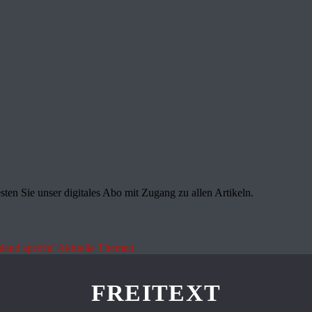
sten Sie unser digitales Abo mit Zugang zu allen Artikeln.
land spricht"
Aktuelle Themen
FREITEXT