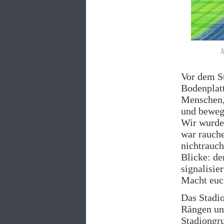
M
Vor dem S
Bodenplatt
Menschen,
und bewegt
Wir wurden
war rauche
nichtrauch
Blicke: de
signalisie
Macht euch
Das Stadio
Rängen und
Stadiongru