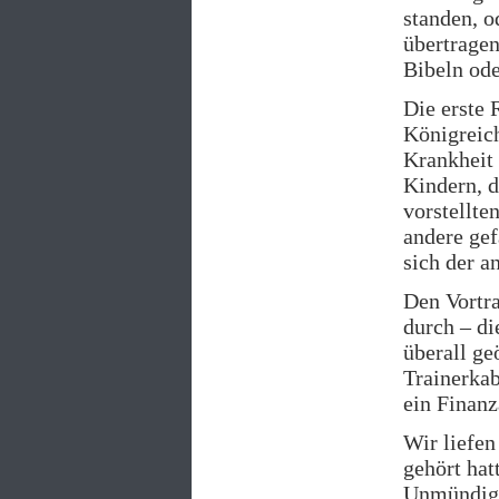
standen, o
übertrage
Bibeln ode
Die erste 
Königreic
Krankheit 
Kindern, d
vorstellte
andere gef
sich der a
Den Vortra
durch – di
überall ge
Trainerkab
ein Finanz
Wir liefen
gehört hat
Unmündigke