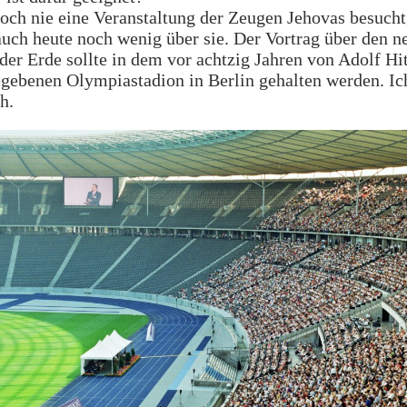
noch nie eine Veranstaltung der Zeugen Jehovas besucht
uch heute noch wenig über sie. Der Vortrag über den n
der Erde sollte in dem vor achtzig Jahren von Adolf Hit
gebenen Olympiastadion in Berlin gehalten werden. Ic
h.