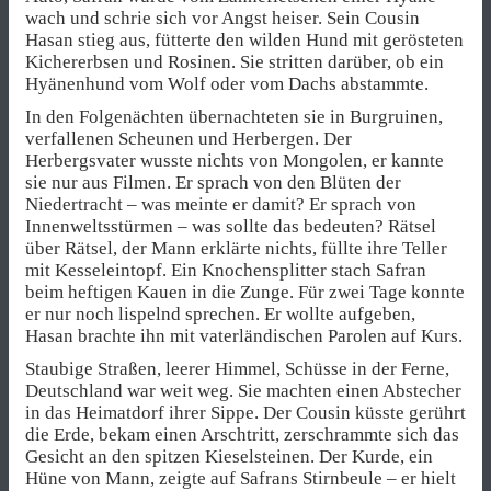
wach und schrie sich vor Angst heiser. Sein Cousin
Hasan stieg aus, fütterte den wilden Hund mit gerösteten
Kichererbsen und Rosinen. Sie stritten darüber, ob ein
Hyänenhund vom Wolf oder vom Dachs abstammte.
In den Folgenächten übernachteten sie in Burgruinen,
verfallenen Scheunen und Herbergen. Der
Herbergsvater wusste nichts von Mongolen, er kannte
sie nur aus Filmen. Er sprach von den Blüten der
Niedertracht – was meinte er damit? Er sprach von
Innenweltsstürmen – was sollte das bedeuten? Rätsel
über Rätsel, der Mann erklärte nichts, füllte ihre Teller
mit Kesseleintopf. Ein Knochensplitter stach Safran
beim heftigen Kauen in die Zunge. Für zwei Tage konnte
er nur noch lispelnd sprechen. Er wollte aufgeben,
Hasan brachte ihn mit vaterländischen Parolen auf Kurs.
Staubige Straßen, leerer Himmel, Schüsse in der Ferne,
Deutschland war weit weg. Sie machten einen Abstecher
in das Heimatdorf ihrer Sippe. Der Cousin küsste gerührt
die Erde, bekam einen Arschtritt, zerschrammte sich das
Gesicht an den spitzen Kieselsteinen. Der Kurde, ein
Hüne von Mann, zeigte auf Safrans Stirnbeule – er hielt