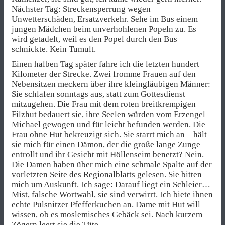
Nächster Tag: Streckensperrung wegen
Unwetterschäden, Ersatzverkehr. Sehe im Bus einem
jungen Mädchen beim unverhohlenen Popeln zu. Es
wird getadelt, weil es den Popel durch den Bus
schnickte. Kein Tumult.
Einen halben Tag später fahre ich die letzten hundert
Kilometer der Strecke. Zwei fromme Frauen auf den
Nebensitzen meckern über ihre kleingläubigen Männer:
Sie schlafen sonntags aus, statt zum Gottesdienst
mitzugehen. Die Frau mit dem roten breitkrempigen
Filzhut bedauert sie, ihre Seelen würden vom Erzengel
Michael gewogen und für leicht befunden werden. Die
Frau ohne Hut bekreuzigt sich. Sie starrt mich an – hält
sie mich für einen Dämon, der die große lange Zunge
entrollt und ihr Gesicht mit Höllenseim benetzt? Nein.
Die Damen haben über mich eine schmale Spalte auf der
vorletzten Seite des Regionalblatts gelesen. Sie bitten
mich um Auskunft. Ich sage: Darauf liegt ein Schleier…
Mist, falsche Wortwahl, sie sind verwirrt. Ich biete ihnen
echte Pulsnitzer Pfefferkuchen an. Dame mit Hut will
wissen, ob es moslemisches Gebäck sei. Nach kurzem
Zögern leert sie die Tüte.