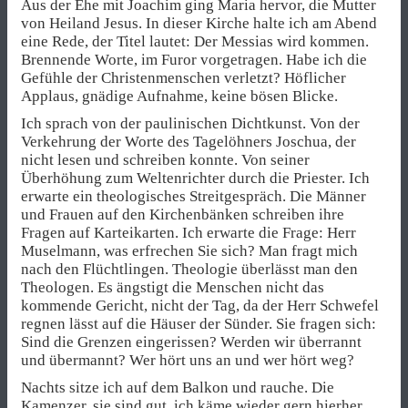
Aus der Ehe mit Joachim ging Maria hervor, die Mutter
von Heiland Jesus. In dieser Kirche halte ich am Abend
eine Rede, der Titel lautet: Der Messias wird kommen.
Brennende Worte, im Furor vorgetragen. Habe ich die
Gefühle der Christenmenschen verletzt? Höflicher
Applaus, gnädige Aufnahme, keine bösen Blicke.
Ich sprach von der paulinischen Dichtkunst. Von der
Verkehrung der Worte des Tagelöhners Joschua, der
nicht lesen und schreiben konnte. Von seiner
Überhöhung zum Weltenrichter durch die Priester. Ich
erwarte ein theologisches Streitgespräch. Die Männer
und Frauen auf den Kirchenbänken schreiben ihre
Fragen auf Karteikarten. Ich erwarte die Frage: Herr
Muselmann, was erfrechen Sie sich? Man fragt mich
nach den Flüchtlingen. Theologie überlässt man den
Theologen. Es ängstigt die Menschen nicht das
kommende Gericht, nicht der Tag, da der Herr Schwefel
regnen lässt auf die Häuser der Sünder. Sie fragen sich:
Sind die Grenzen eingerissen? Werden wir überrannt
und übermannt? Wer hört uns an und wer hört weg?
Nachts sitze ich auf dem Balkon und rauche. Die
Kamenzer, sie sind gut, ich käme wieder gern hierher.