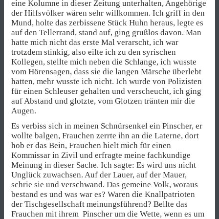
eine Kolumne in dieser Zeitung unterhalten, Angehörige
der Hilfsvölker wären sehr willkommen. Ich griff in den
Mund, holte das zerbissene Stück Huhn heraus, legte es
auf den Tellerrand, stand auf, ging grußlos davon. Man
hatte mich nicht das erste Mal verarscht, ich war
trotzdem stinkig, also eilte ich zu den syrischen
Kollegen, stellte mich neben die Schlange, ich wusste
vom Hörensagen, dass sie die langen Märsche überlebt
hatten, mehr wusste ich nicht. Ich wurde von Polizisten
für einen Schleuser gehalten und verscheucht, ich ging
auf Abstand und glotzte, vom Glotzen tränten mir die
Augen.
Es verbiss sich in meinen Schnürsenkel ein Pinscher, er
wollte balgen, Frauchen zerrte ihn an die Laterne, dort
hob er das Bein, Frauchen hielt mich für einen
Kommissar in Zivil und erfragte meine fachkundige
Meinung in dieser Sache. Ich sagte: Es wird uns nicht
Unglück zuwachsen. Auf der Lauer, auf der Mauer,
schrie sie und verschwand. Das gemeine Volk, woraus
bestand es und was war es? Waren die Knallpatrioten
der Tischgesellschaft meinungsführend? Bellte das
Frauchen mit ihrem Pinscher um die Wette, wenn es um