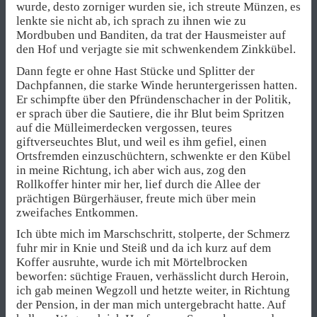
wurde, desto zorniger wurden sie, ich streute Münzen, es
lenkte sie nicht ab, ich sprach zu ihnen wie zu
Mordbuben und Banditen, da trat der Hausmeister auf
den Hof und verjagte sie mit schwenkendem Zinkkübel.
Dann fegte er ohne Hast Stücke und Splitter der
Dachpfannen, die starke Winde heruntergerissen hatten.
Er schimpfte über den Pfründenschacher in der Politik,
er sprach über die Sautiere, die ihr Blut beim Spritzen
auf die Mülleimerdecken vergossen, teures
giftverseuchtes Blut, und weil es ihm gefiel, einen
Ortsfremden einzuschüchtern, schwenkte er den Kübel
in meine Richtung, ich aber wich aus, zog den
Rollkoffer hinter mir her, lief durch die Allee der
prächtigen Bürgerhäuser, freute mich über mein
zweifaches Entkommen.
Ich übte mich im Marschschritt, stolperte, der Schmerz
fuhr mir in Knie und Steiß und da ich kurz auf dem
Koffer ausruhte, wurde ich mit Mörtelbrocken
beworfen: süchtige Frauen, verhässlicht durch Heroin,
ich gab meinen Wegzoll und hetzte weiter, in Richtung
der Pension, in der man mich untergebracht hatte. Auf