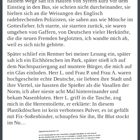
halbem Wege sah ich Haufen von Syrern kurz vor dem
Einstieg in den Bus, sie schrien nicht durcheinander, sie
hielten sich an die Weisungen des Englisch
radebrechenden Polizisten, sie sahen aus wie Mönche im
Gottesfieber. Ich starrte, sie starrten zurück, sie waren
umgeben von Gaffern, von Deutschen vieler Herkünfte,
die die neuen Fremden beglotzten, ich wandte mich ab,
weil es sich nicht gehörte.
Später schlief ein Rentner bei meiner Lesung ein, später
sah ich ein Eichhörnchen im Park, später stieß ich auf
dem Nachtspaziergang auf muntere Bürger, die mich auf
ein Glas einluden. Herr L. und Frau P. und Frau A. waren
hochgescheite echte Deutsche, sie liebten ihre Stadt und
ihre Viertel, sie hassten die Spießer als die Vasallen der
Norm, ich aber nieste acht Mal hintereinander und
bekam Nasenbluten. Herr L. griff in die Tasche, zog
mich in die Herrentoilette, er erklärte: In diesem
Plastikdöschen ist kein verbotenes Pulver, es ist gefüllt
mit Fix-Soßenbinder, schnupfen Sie ihn, Ihr Blut stockt
im Nu…