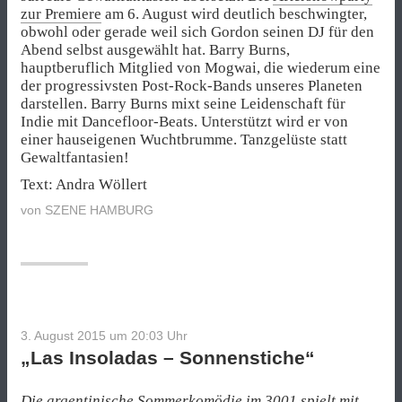
zur Premiere
am 6. August wird deutlich beschwingter,
obwohl oder gerade weil sich Gordon seinen DJ für den
Abend selbst ausgewählt hat. Barry Burns,
hauptberuflich Mitglied von Mogwai, die wiederum eine
der progressivsten Post-Rock-Bands unseres Planeten
darstellen. Barry Burns mixt seine Leidenschaft für
Indie mit Dancefloor-Beats. Unterstützt wird er von
einer hauseigenen Wuchtbrumme. Tanzgelüste statt
Gewaltfantasien!
Text: Andra Wöllert
von
SZENE HAMBURG
3. August 2015 um 20:03
Uhr
„Las Insoladas – Sonnenstiche“
Die argentinische Sommerkomödie im 3001 spielt mit