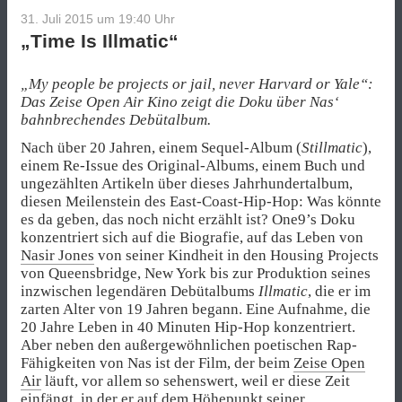
31. Juli 2015 um 19:40
Uhr
„Time Is Illmatic“
„My people be projects or jail, never Harvard or Yale“:
Das Zeise Open Air Kino zeigt die Doku über Nas‘
bahnbrechendes Debütalbum.
Nach über 20 Jahren, einem Sequel-Album (
Stillmatic
),
einem Re-Issue des Original-Albums, einem Buch und
ungezählten Artikeln über dieses Jahrhundertalbum,
diesen Meilenstein des East-Coast-Hip-Hop: Was könnte
es da geben, das noch nicht erzählt ist? One9’s Doku
konzentriert sich auf die Biografie, auf das Leben von
Nasir Jones
von seiner Kindheit in den Housing Projects
von Queensbridge, New York bis zur Produktion seines
inzwischen legendären Debütalbums
Illmatic
, die er im
zarten Alter von 19 Jahren begann. Eine Aufnahme, die
20 Jahre Leben in 40 Minuten Hip-Hop konzentriert.
Aber neben den außergewöhnlichen poetischen Rap-
Fähigkeiten von Nas ist der Film, der beim
Zeise Open
Air
läuft, vor allem so sehenswert, weil er diese Zeit
einfängt, in der er auf dem Höhepunkt seiner