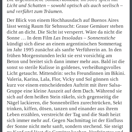
Licht und Schatten – sowohl optisch als auch seelisch –
und verführt zum Träumen.
Der Blick von einem Hochhausdach auf Buenos Aires
lässt wenig Raum für Sehnsucht: Graue Gemäuer stehen
dicht an dicht. Die Sicht ist versperrt. Wäre da nicht die
Sonne … In dem Film
Las Insoladas – Sonnenstiche
kündigt sich diese an einem argentinischen Sommertag
im Jahr 1995 zunächst als sanfte Verführerin an. In den
frühen Morgenstunden leckt sie erst vorsichtig am
Beton und breitet sich dann immer mehr aus. Bald ist die
sonst so sterile Kulisse in goldenes, verheißungsvolles
Licht getaucht. Mittendrin: sechs Freundinnen im Bikini.
Valeria, Karina, Lala, Flor, Vicky und Sol gönnen sich
kurz vor einem entscheidenden Auftritt mit ihrer Salsa-
Gruppe eine kleine Auszeit auf dem Dach. Während sie
sich auf dem heißen Stein räkeln, sich gegenseitig die
Nägel lackieren, die Sonnenbrillen zurechtrücken, Sekt
trinken, kiffen, dösen, tanzen und einander aus ihrem
Leben erzählen, verstreicht der Tag und die Stadt heizt
sich immer mehr auf. Gegen Nachmittag ist der Einfluss
der Sonne nicht mehr sanft, sondern stechend. Sie steigt