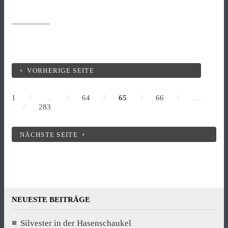
VORHERIGE SEITE
/
…
/
/
/
/
…
1
64
65
66
/
283
NÄCHSTE SEITE
NEUESTE BEITRÄGE
Silvester in der Hasenschaukel