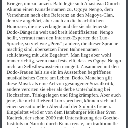
Krieger, um zu tanzen. Bald legte sich Anastasia Oluoch
Akumu einen Künstlernamen zu, Ogoya Nengo, dem
Vernehmen nach eine Referenz an den Magoya-Clan,
dem sie angehört, aber auch an die beachtlichen
Honorare, die sie verlangte und die sie als teuerste
Dodo-Dängerin weit und breit identifizierten. Nengo
heißt, vertraut man den Internet-Experten der Luo-
Sprache, so viel wie „Preis“; andere, die dieser Sprache
mächtig sind, übersetzen ihren Bühnennamen
schlichtweg mit „die Begabte“. Man liegt aber wohl
immer richtig, wenn man feststellt, dass es Ogoya Nengo
nicht an Selbstbewusstsein mangelt. Zusammen mit den
Dodo-Frauen hält sie ein im Aussterben begriffenes
musikalisches Genre am Leben, Dodo. Manchen gilt
diese Musik als eine Art von gesungener Sozialkritik,
andere verorten sie eher als derbe Unterhaltung bei
Hochzeiten, Trinkgelagen und Ringkrämpfen. Aber auch
jene, die nicht fließend Luo sprechen, können sich auf
einen sensationellen Abend auf der
Stubnitz
freuen.
Eingeleitet wird er von dem Hamburger Musiker Sven
Kacirek, der schon 2009 mit Unterstützung des Goethe-
Instituts in Nairobi durch Kenia reiste, um traditionelle