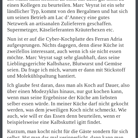
einen Kollegen zu beurteilen. Marc Veyrat ist ein sehr
ländlicher Typ, kommt von den Bergalmen und hat sich
um seinen Betrieb am Lac d’Annecy eine gutes
Netzwerk an artisanalen Zulieferern geschaffen.
Supermetzger, Käselieferanten Kräuterhexen etc.
Nun ist er auf die Cyber-Kochplatte des Ferran Adria
aufgesprungen. Nichts dagegen, denn diese Küche ist
zweifellos interessant, auch wenn ich sie nicht essen
möchte. Marc Veyrat sagt sehr glaubhaft, dass seine
Lieblingsgerichte Kalbshaxe, Blutwurst und Gemüse
seien. Da frage ich mich, warum er dann mit Stickstoff
und Molekühlspaltung hantiert.
Ich glaube fest daran, dass man als Koch auf Dauer, also
über einen Modezyklus hinaus, nur gut kochen kann,
wenn man seine Ergebnisse der Küche am liebsten
selber essen würde. In meiner Küche darf nicht gekocht
werden, was dem jeweiligen Koch nicht schmeckt. Wie
auch, wie will er das Essen denn beurteilen, wenn er
beispielsweise eine Kalbskuttel igitt findet.
Kurzum, man kocht nicht für die Gäste sondern für sich
selbst. Hat man das mal verinnerlicht, dann kann man