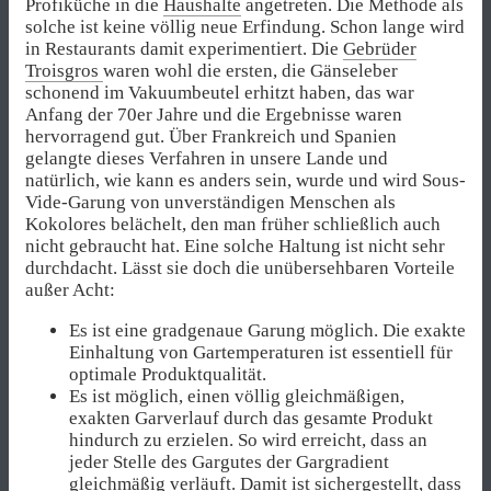
Profiküche in die
Haushalte
angetreten. Die Methode als
solche ist keine völlig neue Erfindung. Schon lange wird
in Restaurants damit experimentiert. Die
Gebrüder
Troisgros
waren wohl die ersten, die Gänseleber
schonend im Vakuumbeutel erhitzt haben, das war
Anfang der 70er Jahre und die Ergebnisse waren
hervorragend gut. Über Frankreich und Spanien
gelangte dieses Verfahren in unsere Lande und
natürlich, wie kann es anders sein, wurde und wird Sous-
Vide-Garung von unverständigen Menschen als
Kokolores belächelt, den man früher schließlich auch
nicht gebraucht hat. Eine solche Haltung ist nicht sehr
durchdacht. Lässt sie doch die unübersehbaren Vorteile
außer Acht:
Es ist eine gradgenaue Garung möglich. Die exakte
Einhaltung von Gartemperaturen ist essentiell für
optimale Produktqualität.
Es ist möglich, einen völlig gleichmäßigen,
exakten Garverlauf durch das gesamte Produkt
hindurch zu erzielen. So wird erreicht, dass an
jeder Stelle des Gargutes der Gargradient
gleichmäßig verläuft. Damit ist sichergestellt, dass