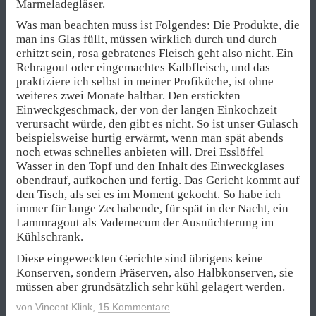
Marmeladegläser.
Was man beachten muss ist Folgendes: Die Produkte, die
man ins Glas füllt, müssen wirklich durch und durch
erhitzt sein, rosa gebratenes Fleisch geht also nicht. Ein
Rehragout oder eingemachtes Kalbfleisch, und das
praktiziere ich selbst in meiner Profiküche, ist ohne
weiteres zwei Monate haltbar. Den erstickten
Einweckgeschmack, der von der langen Einkochzeit
verursacht würde, den gibt es nicht. So ist unser Gulasch
beispielsweise hurtig erwärmt, wenn man spät abends
noch etwas schnelles anbieten will. Drei Esslöffel
Wasser in den Topf und den Inhalt des Einweckglases
obendrauf, aufkochen und fertig. Das Gericht kommt auf
den Tisch, als sei es im Moment gekocht. So habe ich
immer für lange Zechabende, für spät in der Nacht, ein
Lammragout als Vademecum der Ausnüchterung im
Kühlschrank.
Diese eingeweckten Gerichte sind übrigens keine
Konserven, sondern Präserven, also Halbkonserven, sie
müssen aber grundsätzlich sehr kühl gelagert werden.
von
Vincent Klink
,
15 Kommentare