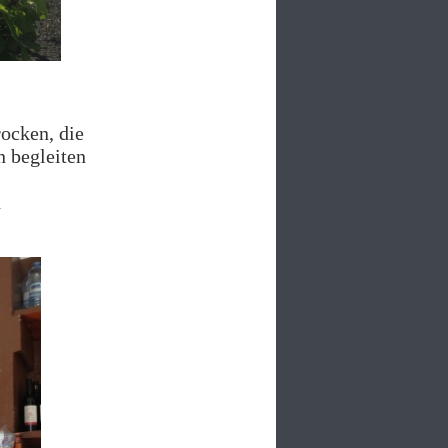
rocken, die
n begleiten
d