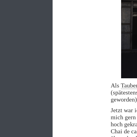
Als
Taube
(spätesten
geworden)
Jetzt war 
mich gern
hoch gekra
Chai de ca