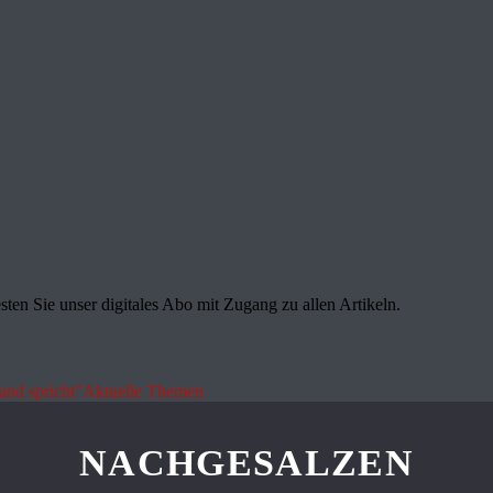
sten Sie unser digitales Abo mit Zugang zu allen Artikeln.
land spricht"
Aktuelle Themen
NACHGESALZEN