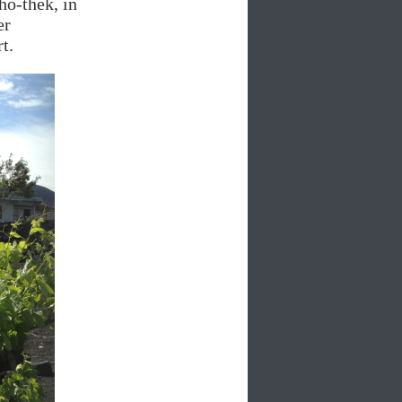
ho-thek, in
er
t.