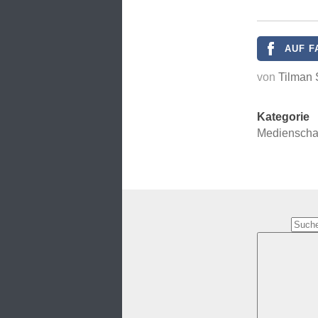
AUF F
von
Tilman 
Kategorie
Mediensch