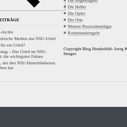
Die Angeklagten
Die Helfer
Die Opfer
Die Orte
BEITRÄGE
Weitere Prozessbeteiligte
-Archiv
Kommentarregeln
ürkische Medien das NSU-Urteil
 für ein Urteil?
Copyright Blog Headerbild: Joerg 
sstag – Das Urteil im NSU-
Images
lt: die wichtigsten Fakten
s, der den NSU-Hinterbliebenen
ben hat