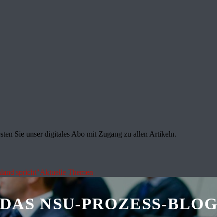
sten Sie unser digitales Abo mit Zugang zu allen Artikeln.
land spricht"
Aktuelle Themen
DAS NSU-PROZESS-BLO