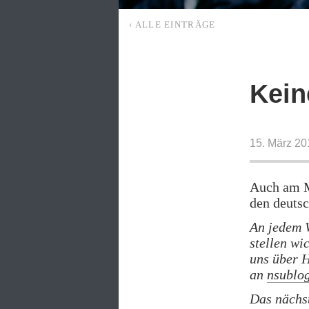
‹ ALLE EINTRÄGE
Kein
15. März 20
Auch am Mi
den deuts
An jedem 
stellen wi
uns über H
an
nsublo
Das nächs