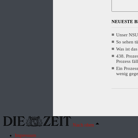
NEUESTE 
Unser NSU
So sehen t
Was ist das
438. Proze
Prozess fäl
Ein Prozes
wenig gege
Nach oben
Impressum