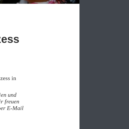
zess
zess in
ien und
ir freuen
per E-Mail