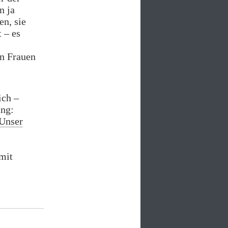
n ja
en, sie
t – es
en Frauen
ich –
ung:
Unser
mit