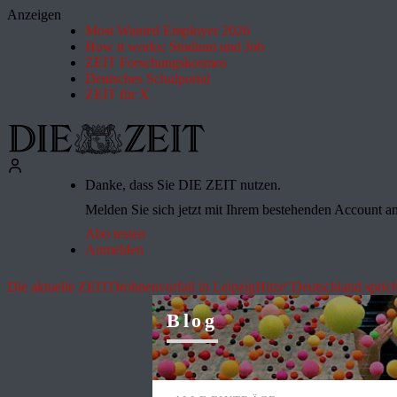
Anzeigen
Most Wanted Employer 2026
How it works: Studium und Job
ZEIT Forschungskosmos
Deutsches Schulportal
ZEIT für X
Danke, dass Sie DIE ZEIT nutzen.
Melden Sie sich jetzt mit Ihrem bestehenden Account an 
Abo testen
Anmelden
Die aktuelle ZEIT
Drohnenvorfall in Leipzig
Hitze
"Deutschland sprich
Blog