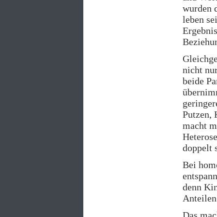
wurden d
leben se
Ergebnis
Beziehun
Gleichg
nicht nu
beide Pa
übernimm
geringer
Putzen, 
macht ma
Heterose
doppelt 
Bei homo
entspann
denn Ki
Anteilen
Das mach