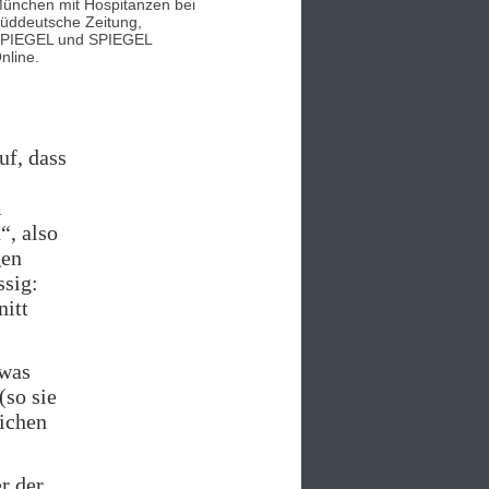
ünchen mit Hospitanzen bei
üddeutsche Zeitung,
PIEGEL und SPIEGEL
nline.
uf, dass
m
“, also
gen
ssig:
nitt
twas
(so sie
eichen
r der