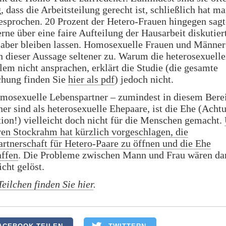
 dass die Arbeitsteilung gerecht ist, schließlich hat ma
esprochen. 20 Prozent der Hetero-Frauen hingegen sagt
erne über eine faire Aufteilung der Hausarbeit diskutier
h aber bleiben lassen. Homosexuelle Frauen und Männer
 dieser Aussage seltener zu. Warum die heterosexuell
lem nicht ansprachen, erklärt die Studie (die gesamte
chung finden Sie
hier als pdf
) jedoch nicht.
osexuelle Lebenspartner – zumindest in diesem Bere
ner sind als heterosexuelle Ehepaare, ist die Ehe (Acht
ion!) vielleicht doch nicht für die Menschen gemacht.
en Stockrahm hat kürzlich vorgeschlagen, die
rtnerschaft für Hetero-Paare zu öffnen und die Ehe
affen
. Die Probleme zwischen Mann und Frau wären da
icht gelöst.
Teilchen finden Sie hier
.