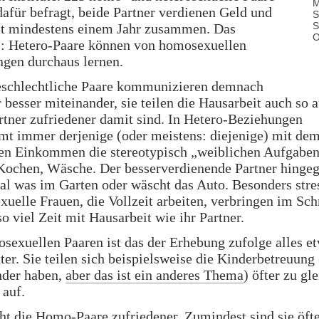
M
afür befragt, beide Partner verdienen Geld und
S
S
it mindestens einem Jahr zusammen. Das
O
: Hetero-Paare können von homosexuellen
gen durchaus lernen.
eschlechtliche Paare kommunizieren demnach
r besser miteinander, sie teilen die Hausarbeit auch so a
rtner zufriedener damit sind. In Hetero-Beziehungen
t immer derjenige (oder meistens: diejenige) mit de
en Einkommen die stereotypisch „weiblichen Aufgaben
Kochen, Wäsche. Der besserverdienende Partner hinge
l was im Garten oder wäscht das Auto. Besonders stre
xuelle Frauen, die Vollzeit arbeiten, verbringen im Sch
so viel Zeit mit Hausarbeit wie ihr Partner.
sexuellen Paaren ist das der Erhebung zufolge alles e
ter. Sie teilen sich beispielsweise die Kinderbetreuung 
nder haben,
aber das ist ein anderes Thema
) öfter zu gl
 auf.
t die Homo-Paare zufriedener. Zumindest sind sie öfte