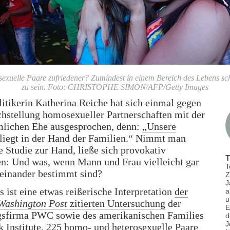
exuelle Paare zufriedener? Zumindest in einem Bereich des Lebens sch
zu sein. Foto: CHRISTOPHE SIMON/AFP/Getty Images
tikerin Katherina Reiche hat sich einmal gegen
chstellung homosexueller Partnerschaften mit der
lichen Ehe ausgesprochen, denn:
„Unsere
liegt in der Hand der Familien.“
Nimmt man
e Studie zur Hand, ließe sich provokativ
n: Und was, wenn Mann und Frau vielleicht gar
T
reinander bestimmt sind?
Z
J
s ist eine etwas reißerische Interpretation
der
a
u
Washington Post
zitierten Untersuchung
der
E
gsfirma PWC sowie des amerikanischen Families
d
J
 Institute. 225 homo- und heterosexuelle Paare