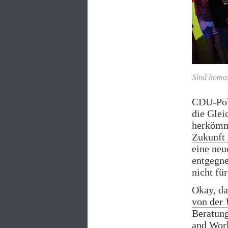
Sind homos
CDU-Poli
die Glei
herkömm
Zukunft 
eine neu
entgegne
nicht fü
Okay, da
von der
Beratun
and Work