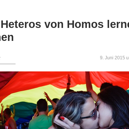
Heteros von Homos lern
nen
r
9. Juni 2015 