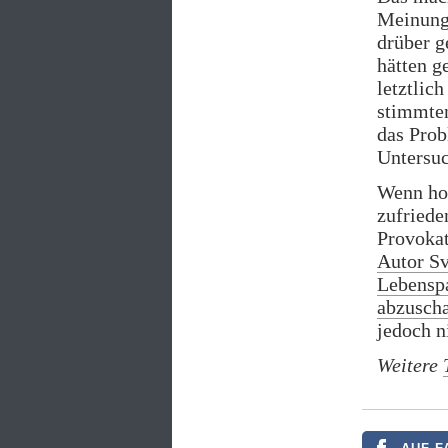
Meinung,
drüber g
hätten g
letztlic
stimmten
das Prob
Untersu
Wenn hom
zufriede
Provokat
Autor Sv
Lebenspa
abzusch
jedoch n
Weitere