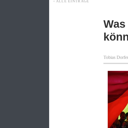
‹ ALLE EINTRÄGE
Was 
kön
Tobias Dorfe