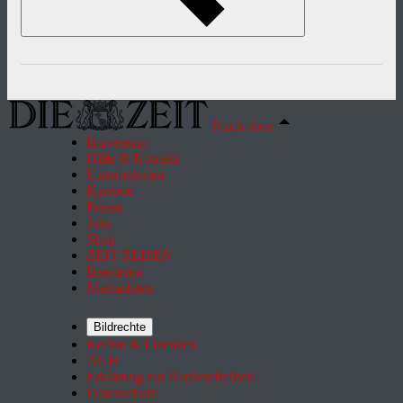
Nach oben
Impressum
Hilfe & Kontakt
Unternehmen
Karriere
Presse
Jobs
Shop
ZEIT REISEN
Inserieren
Mediadaten
Bildrechte
Rechte & Lizenzen
AGB
Erklärung zur Barrierefreiheit
Datenschutz