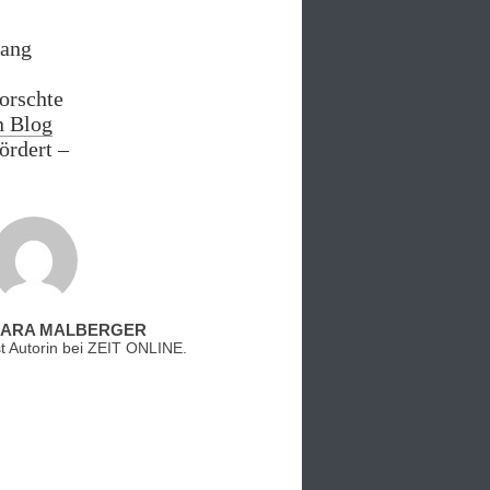
lang
forschte
n Blog
ördert –
LARA MALBERGER
st Autorin bei ZEIT ONLINE.