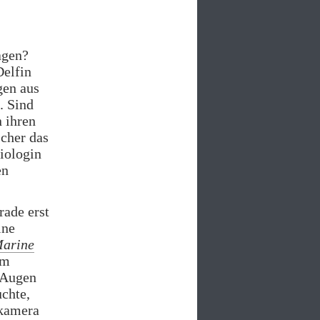
agen?
Delfin
gen aus
. Sind
 ihren
scher das
Biologin
en
rade erst
ine
arine
em
n Augen
uchte,
okamera