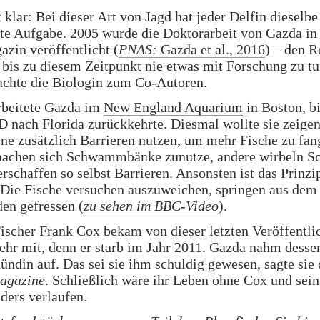
t klar: Bei dieser Art von Jagd hat jeder Delfin dieselb
e Aufgabe. 2005 wurde die Doktorarbeit von Gazda in
zin veröffentlicht (
PNAS:
Gazda et al., 2016
) – den R
 bis zu diesem Zeitpunkt nie etwas mit Forschung zu t
achte die Biologin zum Co-Autoren.
rbeitete Gazda im
New England Aquarium
in Boston, bi
D nach Florida zurückkehrte. Diesmal wollte sie zeigen
ine zusätzlich Barrieren nutzen, um mehr Fische zu fan
machen sich Schwammbänke zunutze, andere wirbeln 
erschaffen so selbst Barrieren. Ansonsten ist das Prinzi
 Die Fische versuchen auszuweichen, springen aus dem
en gefressen (
zu sehen im BBC-Video
).
scher Frank Cox bekam von dieser letzten Veröffentli
ehr mit, denn er starb im Jahr 2011. Gazda nahm desse
ündin auf. Das sei sie ihm schuldig gewesen, sagte sie
agazine
. Schließlich wäre ihr Leben ohne Cox und sei
nders verlaufen.