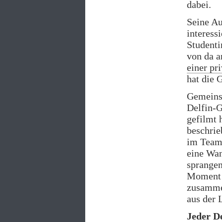
dabei.
Seine Au
interess
Studenti
von da a
einer pr
hat die 
Gemeins
Delfin-G
gefilmt 
beschrie
im Team,
eine Wan
sprangen
Moment t
zusammen
aus der 
Jeder De