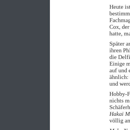
Heute is
bestimmt
Fachmaga
Cox, der
hatte, m
Später a
ihren Ph
die Delf
Einige 
auf und 
ähnlich:
und werd
Hobby-Fi
nichts m
Schäferh
Hakai M
völlig a