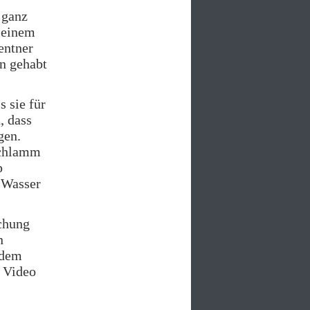
e ganz
 einem
entner
un gehabt
s sie für
, dass
gen.
Schlamm
p
 Wasser
chung
n
 dem
n Video