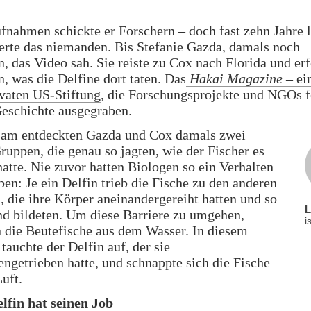
fnahmen schickte er Forschern – doch fast zehn Jahre 
ierte das niemanden. Bis Stefanie Gazda, damals noch
n, das Video sah. Sie reiste zu Cox nach Florida und er
n, was die Delfine dort taten. Das
Hakai Magazine
– ei
ivaten US-Stiftung
, die Forschungsprojekte und NGOs f
Geschichte ausgegraben.
am entdeckten Gazda und Cox damals zwei
ruppen, die genau so jagten, wie der Fischer es
hatte. Nie zuvor hatten Biologen so ein Verhalten
ben: Je ein Delfin trieb die Fische zu den anderen
 die ihre Körper aneinandergereiht hatten und so
d bildeten. Um diese Barriere zu umgehen,
i
 die Beutefische aus dem Wasser. In diesem
auchte der Delfin auf, der sie
getrieben hatte, und schnappte sich die Fische
Luft.
lfin hat seinen Job