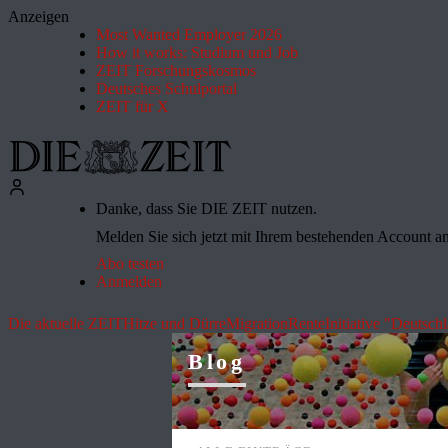
Anzeigen
Most Wanted Employer 2026
How it works: Studium und Job
ZEIT Forschungskosmos
Deutsches Schulportal
ZEIT für X
Danke, dass Sie DIE ZEIT nutzen.
Melden Sie sich jetzt mit Ihrem bestehenden Account an 
Abo testen
Anmelden
Die aktuelle ZEIT
Hitze und Dürre
Migration
Rente
Initiative "Deutsch
Blog