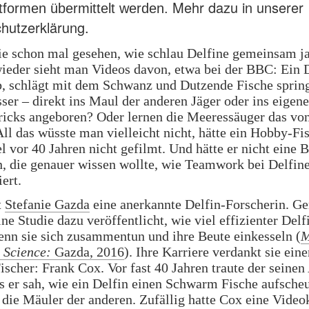
Mehr dazu in unserer
attformen übermittelt werden.
hutzerklärung.
e schon mal gesehen, wie schlau Delfine gemeinsam j
eder sieht man Videos davon, etwa bei der BBC: Ein 
b, schlägt mit dem Schwanz und Dutzende Fische sprin
er – direkt ins Maul der anderen Jäger oder ins eigene
ricks angeboren? Oder lernen die Meeressäuger das von
All das wüsste man vielleicht nicht, hätte ein Hobby-Fi
l vor 40 Jahren nicht gefilmt. Und hätte er nicht eine 
n, die genauer wissen wollte, wie Teamwork bei Delfin
ert.
t
Stefanie Gazda
eine anerkannte Delfin-Forscherin. Ge
ine Studie dazu veröffentlicht, wie viel effizienter Delf
enn sie sich zusammentun und ihre Beute einkesseln (
M
Science:
Gazda, 2016
). Ihre Karriere verdankt sie ein
scher: Frank Cox. Vor fast 40 Jahren traute der seine
s er sah, wie ein Delfin einen Schwarm Fische aufsche
n die Mäuler der anderen. Zufällig hatte Cox eine Vide