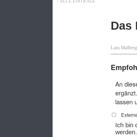
‹ ALLE EINTRÄGE
Das 
Lara Malberg
Empfohl
An diese
ergänzt
lassen 
Externe
Ich bin
werden.