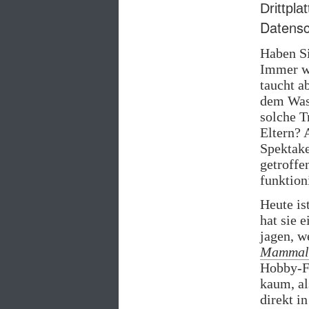
Drittpl
Datensc
Haben Si
Immer wi
taucht a
dem Wass
solche T
Eltern? 
Spektake
getroffe
funktioni
Heute is
hat sie e
jagen, w
Mammal 
Hobby-Fi
kaum, al
direkt i