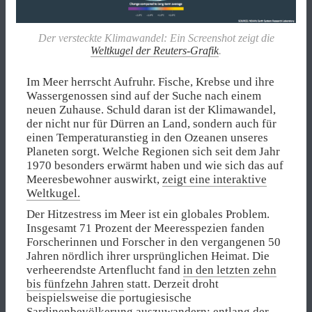
Der versteckte Klimawandel: Ein Screenshot zeigt die
Weltkugel der Reuters-Grafik
.
Im Meer herrscht Aufruhr. Fische, Krebse und ihre
Wassergenossen sind auf der Suche nach einem
neuen Zuhause. Schuld daran ist der Klimawandel,
der nicht nur für Dürren an Land, sondern auch für
einen Temperaturanstieg in den Ozeanen unseres
Planeten sorgt. Welche Regionen sich seit dem Jahr
1970 besonders erwärmt haben und wie sich das auf
Meeresbewohner auswirkt,
zeigt eine interaktive
Weltkugel.
Der Hitzestress im Meer ist ein globales Problem.
Insgesamt 71 Prozent der Meeresspezien fanden
Forscherinnen und Forscher in den vergangenen 50
Jahren nördlich ihrer ursprünglichen Heimat. Die
verheerendste Artenflucht fand
in den letzten zehn
bis fünfzehn Jahren
statt. Derzeit droht
beispielsweise die portugiesische
Sardinenbevölkerung auszuwandern; entlang der