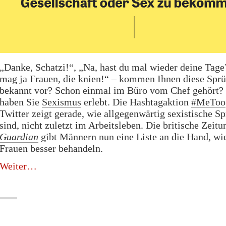
„Danke, Schatzi!“, „Na, hast du mal wieder deine Tage
mag ja Frauen, die knien!“ – kommen Ihnen diese Spr
bekannt vor? Schon einmal im Büro vom Chef gehört?
haben Sie
Sexismus
erlebt. Die Hashtagaktion
#MeToo
Twitter zeigt gerade, wie allgegenwärtig sexistische S
sind, nicht zuletzt im Arbeitsleben. Die britische Zeit
Guardian
gibt Männern nun eine Liste an die Hand, wie
Frauen besser behandeln.
„Männer,
Weiter
ihr
wollt
Frauen
besser
behandeln?