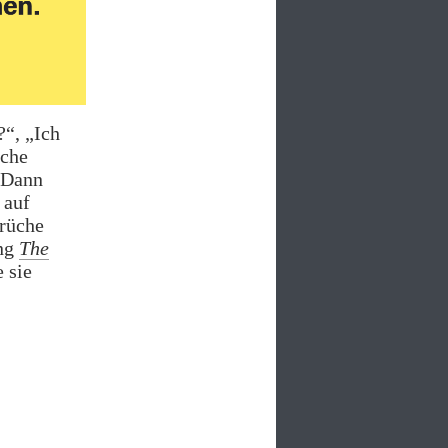
?“, „Ich
üche
 Dann
auf
prüche
ung
The
 sie