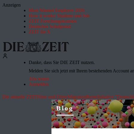
Anzeigen
Most Wanted Employer 2026
How it works: Studium und Job
ZEIT Forschungskosmos
Deutsches Schulportal
ZEIT für X
Danke, dass Sie DIE ZEIT nutzen.
Melden Sie sich jetzt mit Ihrem bestehenden Account an 
Abo testen
Anmelden
Die aktuelle ZEIT
Hitze und Dürre
Migration
Rente
Initiative "Deutsch
Blog