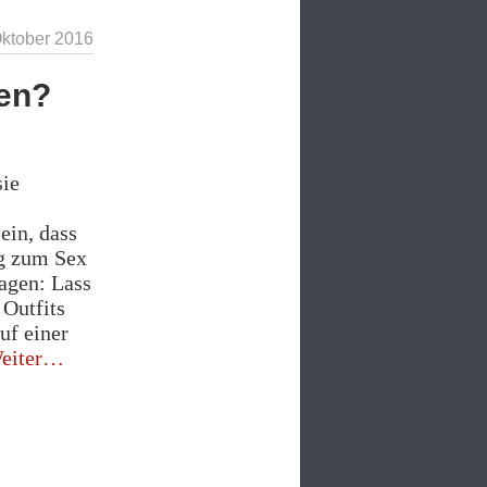
Oktober 2016
nen?
sie
ein, dass
ng zum Sex
agen: Lass
 Outfits
auf einer
„Hat
eiter
diese
Frau
Interesse
an
Ihnen?“