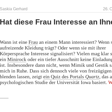
Fangt
Saskia Gerhard
26. 
mit
dieser
Hat diese Frau Interesse an Ih
Liste
an!“
Wann ist eine
Frau
an einem Mann interessiert? Wenn 
aufreizende Kleidung trägt? Oder wenn sie mit ihrer
Körpersprache Interesse signalisiert? Vielen mag klar s
ein
Minirock
oder ein tiefer Ausschnitt keine Einladu
ist. Insbesondere dann nicht, wenn Mimik und Gestik s
mich in Ruhe. Dass sich dennoch viele von freizügigen
blenden lassen, zeigt
ein Quiz des Portals
Quartz
, das 
psychologischen Studie der Universität Iowa basiert.
W