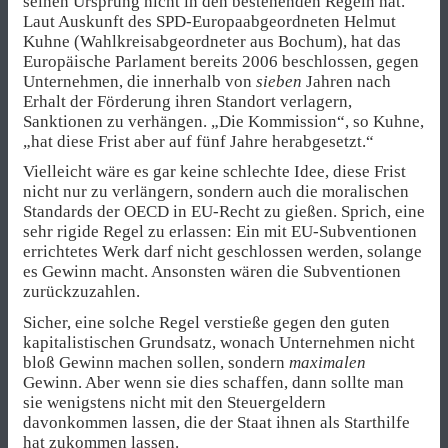
seinen Ursprung nicht in den bestehenden Regeln hat.
Laut Auskunft des SPD-Europaabgeordneten Helmut
Kuhne (Wahlkreisabgeordneter aus Bochum), hat das
Europäische Parlament bereits 2006 beschlossen, gegen
Unternehmen, die innerhalb von
sieben
Jahren nach
Erhalt der Förderung ihren Standort verlagern,
Sanktionen zu verhängen. „Die Kommission“, so Kuhne,
„hat diese Frist aber auf fünf Jahre herabgesetzt.“
Vielleicht wäre es gar keine schlechte Idee, diese Frist
nicht nur zu verlängern, sondern auch die moralischen
Standards der OECD in EU-Recht zu gießen. Sprich, eine
sehr rigide Regel zu erlassen: Ein mit EU-Subventionen
errichtetes Werk darf nicht geschlossen werden, solange
es Gewinn macht. Ansonsten wären die Subventionen
zurückzuzahlen.
Sicher, eine solche Regel verstieße gegen den guten
kapitalistischen Grundsatz, wonach Unternehmen nicht
bloß Gewinn machen sollen, sondern
maximalen
Gewinn. Aber wenn sie dies schaffen, dann sollte man
sie wenigstens nicht mit den Steuergeldern
davonkommen lassen, die der Staat ihnen als Starthilfe
hat zukommen lassen.