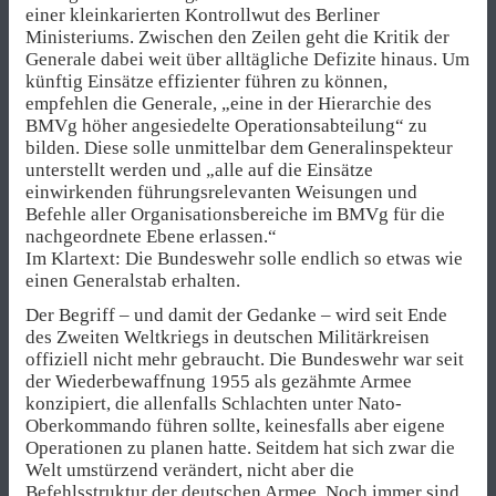
einer kleinkarierten Kontrollwut des Berliner
Ministeriums. Zwischen den Zeilen geht die Kritik der
Generale dabei weit über alltägliche Defizite hinaus. Um
künftig Einsätze effizienter führen zu können,
empfehlen die Generale, „eine in der Hierarchie des
BMVg höher angesiedelte Operationsabteilung“ zu
bilden. Diese solle unmittelbar dem Generalinspekteur
unterstellt werden und „alle auf die Einsätze
einwirkenden führungsrelevanten Weisungen und
Befehle aller Organisationsbereiche im BMVg für die
nachgeordnete Ebene erlassen.“
Im Klartext: Die Bundeswehr solle endlich so etwas wie
einen Generalstab erhalten.
Der Begriff – und damit der Gedanke – wird seit Ende
des Zweiten Weltkriegs in deutschen Militärkreisen
offiziell nicht mehr gebraucht. Die Bundeswehr war seit
der Wiederbewaffnung 1955 als gezähmte Armee
konzipiert, die allenfalls Schlachten unter Nato-
Oberkommando führen sollte, keinesfalls aber eigene
Operationen zu planen hatte. Seitdem hat sich zwar die
Welt umstürzend verändert, nicht aber die
Befehlsstruktur der deutschen Armee. Noch immer sind