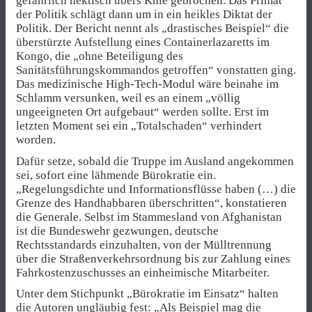
gefährlich hektisch übers Knie gebrochen. Das Primat
der Politik schlägt dann um in ein heikles Diktat der
Politik. Der Bericht nennt als „drastisches Beispiel“ die
überstürzte Aufstellung eines Containerlazaretts im
Kongo, die „ohne Beteiligung des
Sanitätsführungskommandos getroffen“ vonstatten ging.
Das medizinische High-Tech-Modul wäre beinahe im
Schlamm versunken, weil es an einem „völlig
ungeeigneten Ort aufgebaut“ werden sollte. Erst im
letzten Moment sei ein „Totalschaden“ verhindert
worden.
Dafür setze, sobald die Truppe im Ausland angekommen
sei, sofort eine lähmende Bürokratie ein.
„Regelungsdichte und Informationsflüsse haben (…) die
Grenze des Handhabbaren überschritten“, konstatieren
die Generale. Selbst im Stammesland von Afghanistan
ist die Bundeswehr gezwungen, deutsche
Rechtsstandards einzuhalten, von der Mülltrennung
über die Straßenverkehrsordnung bis zur Zahlung eines
Fahrkostenzuschusses an einheimische Mitarbeiter.
Unter dem Stichpunkt „Bürokratie im Einsatz“ halten
die Autoren ungläubig fest: „Als Beispiel mag die