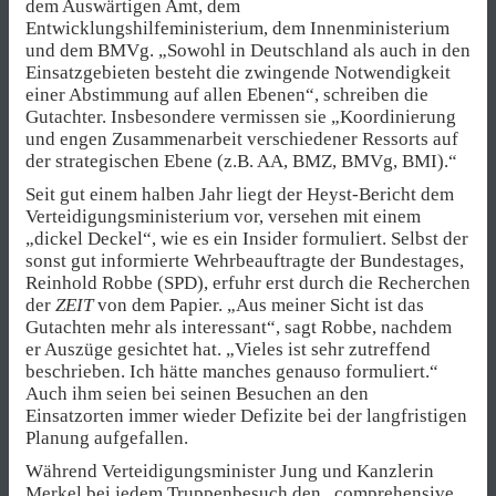
dem Auswärtigen Amt, dem
Entwicklungshilfeministerium, dem Innenministerium
und dem BMVg. „Sowohl in Deutschland als auch in den
Einsatzgebieten besteht die zwingende Notwendigkeit
einer Abstimmung auf allen Ebenen“, schreiben die
Gutachter. Insbesondere vermissen sie „Koordinierung
und engen Zusammenarbeit verschiedener Ressorts auf
der strategischen Ebene (z.B. AA, BMZ, BMVg, BMI).“
Seit gut einem halben Jahr liegt der Heyst-Bericht dem
Verteidigungsministerium vor, versehen mit einem
„dickel Deckel“, wie es ein Insider formuliert. Selbst der
sonst gut informierte Wehrbeauftragte der Bundestages,
Reinhold Robbe (SPD), erfuhr erst durch die Recherchen
der
ZEIT
von dem Papier. „Aus meiner Sicht ist das
Gutachten mehr als interessant“, sagt Robbe, nachdem
er Auszüge gesichtet hat. „Vieles ist sehr zutreffend
beschrieben. Ich hätte manches genauso formuliert.“
Auch ihm seien bei seinen Besuchen an den
Einsatzorten immer wieder Defizite bei der langfristigen
Planung aufgefallen.
Während Verteidigungsminister Jung und Kanzlerin
Merkel bei jedem Truppenbesuch den „comprehensive