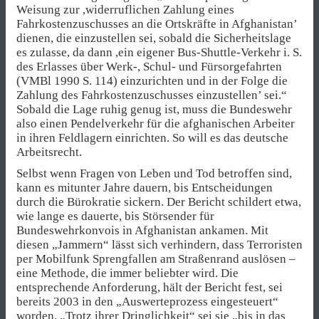
Weisung zur ,widerruflichen Zahlung eines
Fahrkostenzuschusses an die Ortskräfte in Afghanistan’
dienen, die einzustellen sei, sobald die Sicherheitslage
es zulasse, da dann ,ein eigener Bus-Shuttle-Verkehr i. S.
des Erlasses über Werk-, Schul- und Fürsorgefahrten
(VMBl 1990 S. 114) einzurichten und in der Folge die
Zahlung des Fahrkostenzuschusses einzustellen’ sei.“
Sobald die Lage ruhig genug ist, muss die Bundeswehr
also einen Pendelverkehr für die afghanischen Arbeiter
in ihren Feldlagern einrichten. So will es das deutsche
Arbeitsrecht.
Selbst wenn Fragen von Leben und Tod betroffen sind,
kann es mitunter Jahre dauern, bis Entscheidungen
durch die Bürokratie sickern. Der Bericht schildert etwa,
wie lange es dauerte, bis Störsender für
Bundeswehrkonvois in Afghanistan ankamen. Mit
diesen „Jammern“ lässt sich verhindern, dass Terroristen
per Mobilfunk Sprengfallen am Straßenrand auslösen –
eine Methode, die immer beliebter wird. Die
entsprechende Anforderung, hält der Bericht fest, sei
bereits 2003 in den „Auswerteprozess eingesteuert“
worden. „Trotz ihrer Dringlichkeit“ sei sie „bis in das