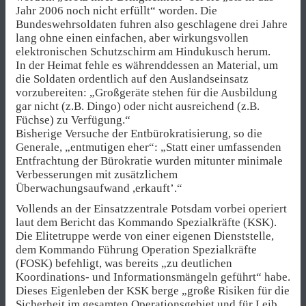
Jahr 2006 noch nicht erfüllt“ worden. Die
Bundeswehrsoldaten fuhren also geschlagene drei Jahre
lang ohne einen einfachen, aber wirkungsvollen
elektronischen Schutzschirm am Hindukusch herum.
In der Heimat fehle es währenddessen an Material, um
die Soldaten ordentlich auf den Auslandseinsatz
vorzubereiten: „Großgeräte stehen für die Ausbildung
gar nicht (z.B. Dingo) oder nicht ausreichend (z.B.
Füchse) zu Verfügung.“
Bisherige Versuche der Entbürokratisierung, so die
Generale, „entmutigen eher“: „Statt einer umfassenden
Entfrachtung der Bürokratie wurden mitunter minimale
Verbesserungen mit zusätzlichem
Überwachungsaufwand ,erkauft’.“
Vollends an der Einsatzzentrale Potsdam vorbei operiert
laut dem Bericht das Kommando Spezialkräfte (KSK).
Die Elitetruppe werde von einer eigenen Dienststelle,
dem Kommando Führung Operation Spezialkräfte
(FOSK) befehligt, was bereits „zu deutlichen
Koordinations- und Informationsmängeln geführt“ habe.
Dieses Eigenleben der KSK berge „große Risiken für die
Sicherheit im gesamten Operationsgebiet und für Leib