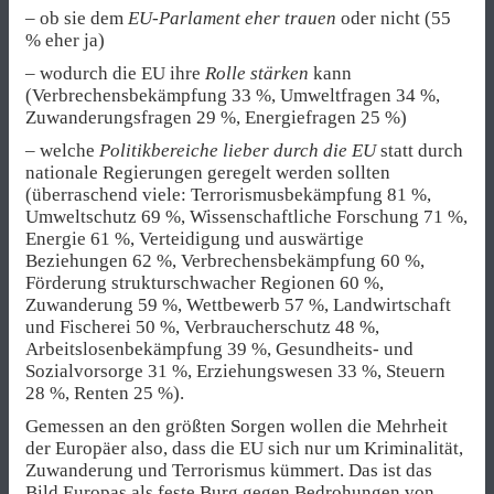
– ob sie dem
EU-Parlament eher trauen
oder nicht (55
% eher ja)
– wodurch die EU ihre
Rolle stärken
kann
(Verbrechensbekämpfung 33 %, Umweltfragen 34 %,
Zuwanderungsfragen 29 %, Energiefragen 25 %)
– welche
Politikbereiche lieber durch die EU
statt durch
nationale Regierungen geregelt werden sollten
(überraschend viele: Terrorismusbekämpfung 81 %,
Umweltschutz 69 %, Wissenschaftliche Forschung 71 %,
Energie 61 %, Verteidigung und auswärtige
Beziehungen 62 %, Verbrechensbekämpfung 60 %,
Förderung strukturschwacher Regionen 60 %,
Zuwanderung 59 %, Wettbewerb 57 %, Landwirtschaft
und Fischerei 50 %, Verbraucherschutz 48 %,
Arbeitslosenbekämpfung 39 %, Gesundheits- und
Sozialvorsorge 31 %, Erziehungswesen 33 %, Steuern
28 %, Renten 25 %).
Gemessen an den größten Sorgen wollen die Mehrheit
der Europäer also, dass die EU sich nur um Kriminalität,
Zuwanderung und Terrorismus kümmert. Das ist das
Bild Europas als feste Burg gegen Bedrohungen von