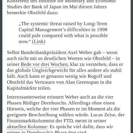
Konferenz des Institute for Monetary and Economic
Studies der Bank of Japan im Mai diesen Jahres
bemerkte Obstfeld dazu:
„The systemic threat raised by Long-Term
Capital Management’s difficulties in 1998
could pale compared with what is possible
now.“ (
Link
)
Selbst Bundesbankpräsident Axel Weber gab – wenn
auch nicht mit so deutlichen Worten wie Obstfeld – in
seiner
Rede vor drei Wochen
, klar zu verstehen, dass er
das globale Ungleichgewicht für alles andere als stabil
hält. Auch kann er genauso wenig wie Rogoff und
Obstfeld das Vertrauen von Alan Greenspan in die
Kapitalmärkte teilen.
Interessanterweise erinnert Weber auch an die vier
Phasen Rüdiger Dornbuschs. Allerdings ohne einen
Hinweis, welche der vier Phasen er im Moment als die
geeignete Beschreibung wählen würde. Lucas Zeise, der
Finanzmarktkolumnist der FTD, meint in seiner
aktuellen Kolumne
: Es spräche viel dafür, dass wir
mitten in Dornbusch’s Phase drei sind.