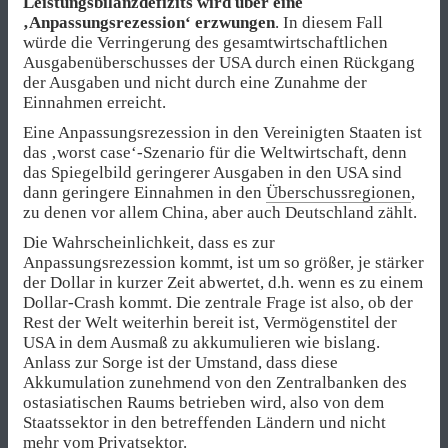
Leistungsbilanzdefizits wird über eine
‚Anpassungsrezession‘ erzwungen
. In diesem Fall
würde die Verringerung des gesamtwirtschaftlichen
Ausgabenüberschusses der USA durch einen Rückgang
der Ausgaben und nicht durch eine Zunahme der
Einnahmen erreicht.
Eine Anpassungsrezession in den Vereinigten Staaten ist
das ‚worst case‘-Szenario für die Weltwirtschaft, denn
das Spiegelbild geringerer Ausgaben in den USA sind
dann geringere Einnahmen in den
Überschussregionen
,
zu denen vor allem China, aber auch Deutschland zählt.
Die Wahrscheinlichkeit, dass es zur
Anpassungsrezession kommt, ist um so größer, je stärker
der Dollar in kurzer Zeit abwertet, d.h. wenn es zu einem
Dollar-Crash kommt. Die zentrale Frage ist also, ob der
Rest der Welt weiterhin bereit ist, Vermögenstitel der
USA in dem Ausmaß zu akkumulieren wie bislang.
Anlass zur Sorge ist der Umstand, dass diese
Akkumulation zunehmend von den Zentralbanken des
ostasiatischen Raums betrieben wird, also von dem
Staatssektor in den betreffenden Ländern und nicht
mehr vom Privatsektor.