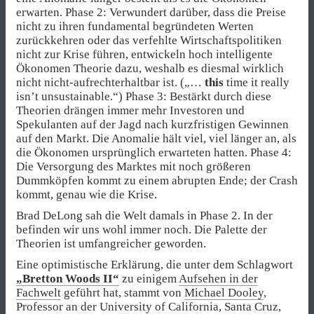
erwarten. Phase 2: Verwundert darüber, dass die Preise
nicht zu ihren fundamental begründeten Werten
zurückkehren oder das verfehlte Wirtschaftspolitiken
nicht zur Krise führen, entwickeln hoch intelligente
Ökonomen Theorie dazu, weshalb es diesmal wirklich
nicht nicht-aufrechterhaltbar ist. („…
this
time it really
isn’t unsustainable.“) Phase 3: Bestärkt durch diese
Theorien drängen immer mehr Investoren und
Spekulanten auf der Jagd nach kurzfristigen Gewinnen
auf den Markt. Die Anomalie hält viel, viel länger an, als
die Ökonomen ursprünglich erwarteten hatten. Phase 4:
Die Versorgung des Marktes mit noch größeren
Dummköpfen kommt zu einem abrupten Ende; der Crash
kommt, genau wie die Krise.
Brad DeLong sah die Welt damals in Phase 2. In der
befinden wir uns wohl immer noch. Die Palette der
Theorien ist umfangreicher geworden.
Eine optimistische Erklärung, die unter dem Schlagwort
„Bretton Woods II“
zu einigem
Aufsehen in der
Fachwelt
geführt hat, stammt von
Michael Dooley
,
Professor an der University of California, Santa Cruz,