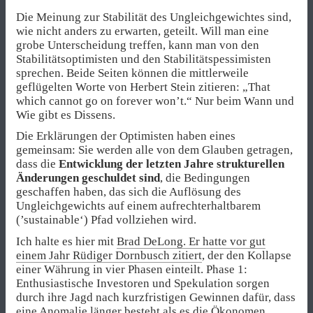
Die Meinung zur Stabilität des Ungleichgewichtes sind,
wie nicht anders zu erwarten, geteilt. Will man eine
grobe Unterscheidung treffen, kann man von den
Stabilitätsoptimisten und den Stabilitätspessimisten
sprechen. Beide Seiten können die mittlerweile
geflügelten Worte von Herbert Stein zitieren: „That
which cannot go on forever won’t.“ Nur beim Wann und
Wie gibt es Dissens.
Die Erklärungen der Optimisten haben eines
gemeinsam: Sie werden alle von dem Glauben getragen,
dass die
Entwicklung der letzten Jahre strukturellen
Änderungen geschuldet sind
, die Bedingungen
geschaffen haben, das sich die Auflösung des
Ungleichgewichts auf einem aufrechterhaltbarem
(’sustainable‘) Pfad vollziehen wird.
Ich halte es hier mit
Brad DeLong. Er hatte vor gut
einem Jahr Rüdiger Dornbusch zitiert
, der den Kollapse
einer Währung in vier Phasen einteilt. Phase 1:
Enthusiastische Investoren und Spekulation sorgen
durch ihre Jagd nach kurzfristigen Gewinnen dafür, dass
eine Anomalie länger besteht als es die Ökonomen