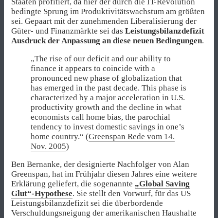
Staaten profitiert, da hier der durch die IT-Revolution
bedingte Sprung im Produktivitätswachstum am größten
sei. Gepaart mit der zunehmenden Liberalisierung der
Güter- und Finanzmärkte sei das
Leistungsbilanzdefizit
Ausdruck der Anpassung an diese neuen Bedingungen
.
„The rise of our deficit and our ability to
finance it appears to coincide with a
pronounced new phase of globalization that
has emerged in the past decade. This phase is
characterized by a major acceleration in U.S.
productivity growth and the decline in what
economists call home bias, the parochial
tendency to invest domestic savings in one’s
home country.“ (
Greenspan Rede vom 14.
Nov. 2005
)
Ben Bernanke, der designierte Nachfolger von Alan
Greenspan, hat im Frühjahr diesen Jahres eine weitere
Erklärung geliefert, die sogenannte
„Global Saving
Glut“-Hypothese
. Sie stellt den Vorwurf, für das US
Leistungsbilanzdefizit sei die überbordende
Verschuldungsneigung der amerikanischen Haushalte