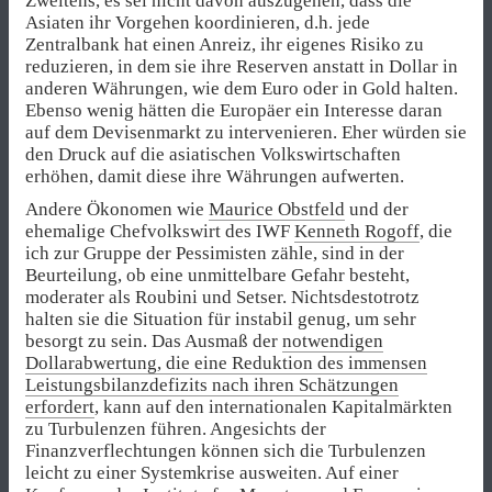
Zweitens, es sei nicht davon auszugehen, dass die
Asiaten ihr Vorgehen koordinieren, d.h. jede
Zentralbank hat einen Anreiz, ihr eigenes Risiko zu
reduzieren, in dem sie ihre Reserven anstatt in Dollar in
anderen Währungen, wie dem Euro oder in Gold halten.
Ebenso wenig hätten die Europäer ein Interesse daran
auf dem Devisenmarkt zu intervenieren. Eher würden sie
den Druck auf die asiatischen Volkswirtschaften
erhöhen, damit diese ihre Währungen aufwerten.
Andere Ökonomen wie
Maurice Obstfeld
und der
ehemalige Chefvolkswirt des IWF
Kenneth Rogoff
, die
ich zur Gruppe der Pessimisten zähle, sind in der
Beurteilung, ob eine unmittelbare Gefahr besteht,
moderater als Roubini und Setser. Nichtsdestotrotz
halten sie die Situation für instabil genug, um sehr
besorgt zu sein. Das Ausmaß der
notwendigen
Dollarabwertung, die eine Reduktion des immensen
Leistungsbilanzdefizits nach ihren Schätzungen
erfordert
, kann auf den internationalen Kapitalmärkten
zu Turbulenzen führen. Angesichts der
Finanzverflechtungen können sich die Turbulenzen
leicht zu einer Systemkrise ausweiten. Auf einer