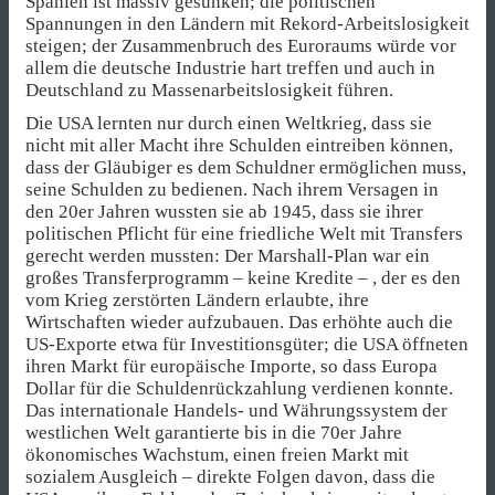
Spanien ist massiv gesunken; die politischen
Spannungen in den Ländern mit Rekord-Arbeitslosigkeit
steigen; der Zusammenbruch des Euroraums würde vor
allem die deutsche Industrie hart treffen und auch in
Deutschland zu Massenarbeitslosigkeit führen.
Die USA lernten nur durch einen Weltkrieg, dass sie
nicht mit aller Macht ihre Schulden eintreiben können,
dass der Gläubiger es dem Schuldner ermöglichen muss,
seine Schulden zu bedienen. Nach ihrem Versagen in
den 20er Jahren wussten sie ab 1945, dass sie ihrer
politischen Pflicht für eine friedliche Welt mit Transfers
gerecht werden mussten: Der Marshall-Plan war ein
großes Transferprogramm – keine Kredite – , der es den
vom Krieg zerstörten Ländern erlaubte, ihre
Wirtschaften wieder aufzubauen. Das erhöhte auch die
US-Exporte etwa für Investitionsgüter; die USA öffneten
ihren Markt für europäische Importe, so dass Europa
Dollar für die Schuldenrückzahlung verdienen konnte.
Das internationale Handels- und Währungssystem der
westlichen Welt garantierte bis in die 70er Jahre
ökonomisches Wachstum, einen freien Markt mit
sozialem Ausgleich – direkte Folgen davon, dass die