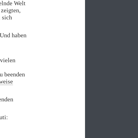
elnde Welt
zeigten,
 sich
 Und haben
vielen
zu beenden
weise
genden
uti: