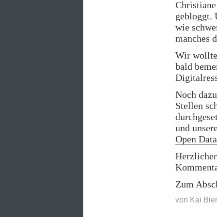
Christiane
gebloggt. 
wie schwer
manches d
Wir wollt
bald bemer
Digitalres
Noch dazu 
Stellen sc
durchgeset
und unser
Open Data
Herzlichen
Kommentar
Zum Abschi
von
Kai Bi