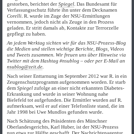
gestorben, berichtet der
Spiegel
. Das Bundesamt für
Verfassungsschutz führte ihn unter dem Decknamen
Corelli
. R. wurde im Zuge der NSU-Ermittlungen
vernommen, jedoch nicht als Zeuge in den Prozess
geladen. Er stritt damals ab, Kontakte zur Terrorzelle
gepflegt zu haben.
An jedem Werktag sichten wir für das NSU-Prozess-Blog
die Medien und stellen wichtige Berichte, Blogs, Videos
und Tweets zusammen. Wir freuen uns über Hinweise via
Twitter mit dem Hashtag #nsublog – oder per E-Mail an
nsublog@zeit.de
.
Nach seiner Enttarnung im September 2012 war R. in ein
Zeugenschutzprogramm aufgenommen worden. Er starb
dem
Spiegel
zufolge an einer nicht erkannten Diabetes-
Erkrankung und wurde in seiner Wohnung nahe
Bielefeld tot aufgefunden. Die Ermittler wurden auf R.
aufmerksam, weil er auf einer Telefonliste stand, die im
Jahr 1998 bei Uwe Mundlos gefunden wurde.
Nach Schätzung des Präsidenten des Münchner
Oberlandesgerichts, Karl Huber, ist der NSU-Prozess
nun etwa zur Hälfte geschafft. Der Nachrichtenagentur