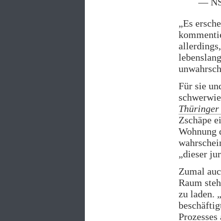
— NS
„Es ersche
kommentie
allerdings
lebenslang
unwahrsch
Für sie un
schwerwie
Thüringer
Zschäpe ei
Wohnung d
wahrschein
„dieser ju
Zumal auc
Raum steh
zu laden. 
beschäftig
Prozesses 