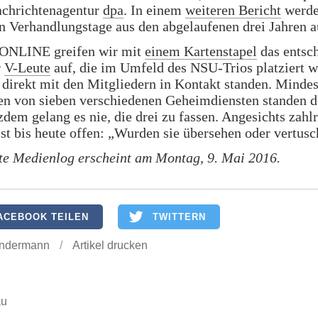
achrichtenagentur
dpa
. In einem
weiteren Bericht
werde
n Verhandlungstage aus den abgelaufenen drei Jahren au
ONLINE greifen wir mit
einem Kartenstapel
das entsc
r
V-Leute
auf, die im Umfeld des NSU-Trios platziert w
r direkt mit den Mitgliedern in Kontakt standen. Minde
en von sieben verschiedenen Geheimdiensten standen 
zdem gelang es nie, die drei zu fassen. Angesichts zahl
st bis heute offen: „Wurden sie übersehen oder vertusc
te Medienlog erscheint am Montag, 9. Mai 2016.
ACEBOOK TEILEN
TWITTERN
ndermann
/
Artikel drucken
au