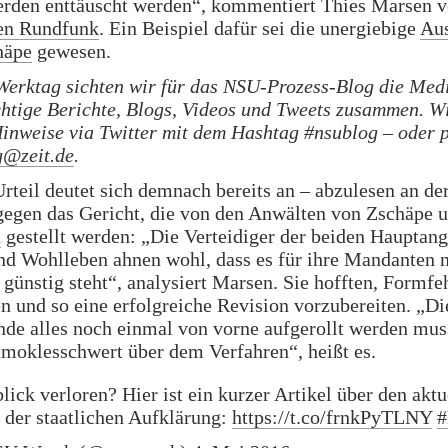
erden enttäuscht werden“, kommentiert Thies Marsen 
en Rundfunk
. Ein Beispiel dafür sei die unergiebige
Au
häpe
gewesen.
Werktag sichten wir für das NSU-Prozess-Blog die Med
chtige Berichte, Blogs, Videos und Tweets zusammen. W
inweise via Twitter mit dem Hashtag #nsublog – oder 
g@zeit.de
.
rteil deutet sich demnach bereits an – abzulesen an de
egen das Gericht, die von den Anwälten von Zschäpe 
n
gestellt werden: „Die Verteidiger der beiden Hauptan
d Wohlleben ahnen wohl, dass es für ihre Mandanten n
 günstig steht“, analysiert Marsen. Sie hofften, Formfe
n und so eine erfolgreiche Revision vorzubereiten. „Di
de alles noch einmal von vorne aufgerollt werden mus
moklesschwert über dem Verfahren“, heißt es.
lick verloren? Hier ist ein kurzer Artikel über den aktu
 der staatlichen Aufklärung:
https://t.co/frnkPyTLNY