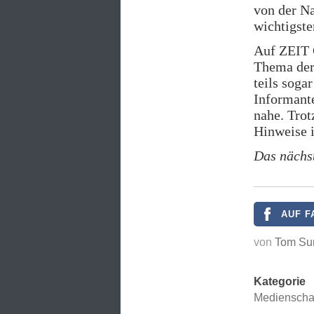
von der N
wichtigste
Auf ZEIT 
Thema de
teils soga
Informant
nahe. Trot
Hinweise i
Das nächs
AUF F
von
Tom Su
Kategorie
Mediensch