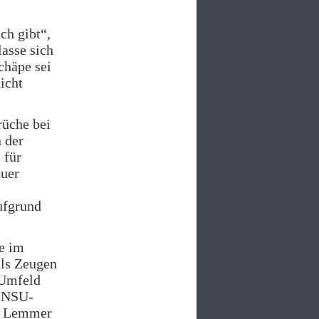
ch gibt“,
lasse sich
chäpe sei
icht
rüche bei
 der
 für
auer
ufgrund
e im
als Zeugen
 Umfeld
s NSU-
ph Lemmer