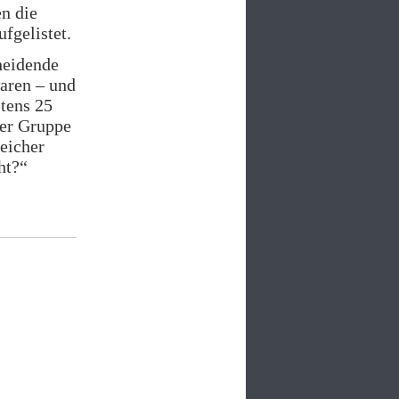
n die
fgelistet.
heidende
aren – und
stens 25
der Gruppe
reicher
ht?“