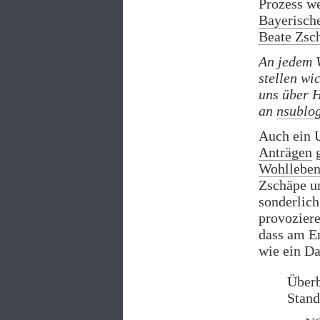
Prozess w
Bayerisch
Beate Zsc
An jedem 
stellen wi
uns über H
an
nsublo
Auch ein U
Anträgen
g
Wohllebe
Zschäpe un
sonderlich
provoziere
dass am En
wie ein Da
Überb
Stand