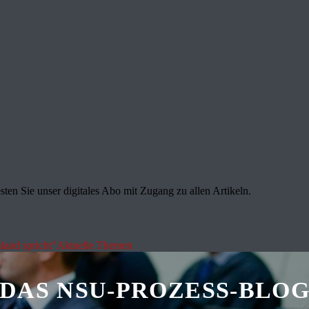
sten Sie unser digitales Abo mit Zugang zu allen Artikeln.
land spricht"
Aktuelle Themen
DAS NSU-PROZESS-BLO