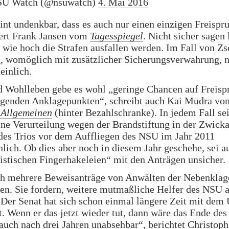
U Watch (@nsuwatch)
4. Mai 2016
int undenkbar, dass es auch nur einen einzigen Freispru
rt Frank Jansen vom
Tagesspiegel
. Nicht sicher sagen 
, wie hoch die Strafen ausfallen werden. Im Fall von Zs
, womöglich mit zusätzlicher Sicherungsverwahrung, n
einlich.
d Wohlleben gebe es wohl „geringe Chancen auf Freisp
genden Anklagepunkten“, schreibt auch Kai Mudra von
 Allgemeinen
(hinter Bezahlschranke). In jedem Fall sei
ne Verurteilung wegen der Brandstiftung in der Zwick
es Trios vor dem Auffliegen des NSU im Jahr 2011
lich. Ob dies aber noch in diesem Jahr geschehe, sei a
ristischen Fingerhakeleien“ mit den Anträgen unsicher.
h mehrere Beweisanträge von Anwälten der Nebenklag
en. Sie fordern, weitere mutmaßliche Helfer des NSU 
„Der Senat hat sich schon einmal längere Zeit mit dem
t. Wenn er das jetzt wieder tut, dann wäre das Ende de
auch nach drei Jahren unabsehbar“, berichtet Christo