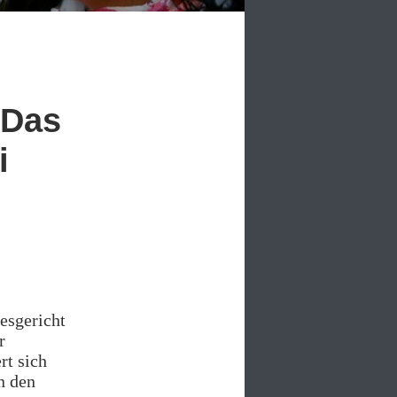
 Das
i
esgericht
r
rt sich
n den