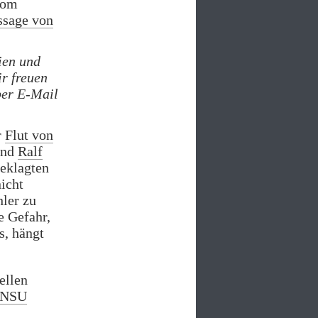
vom
ssage von
ien und
ir freuen
per E-Mail
r
Flut von
und
Ralf
geklagten
icht
hler zu
e Gefahr,
s, hängt
ellen
#NSU