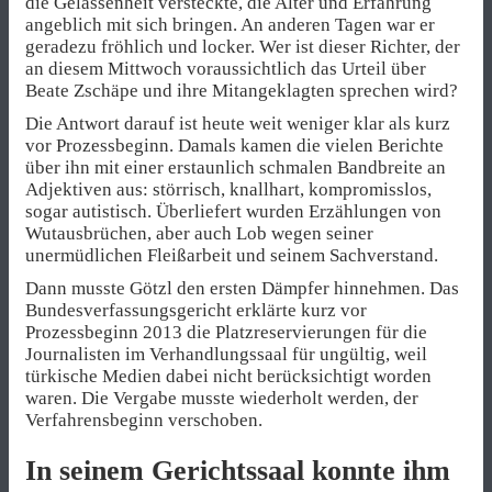
die Gelassenheit versteckte, die Alter und Erfahrung
angeblich mit sich bringen. An anderen Tagen war er
geradezu fröhlich und locker. Wer ist dieser Richter, der
an diesem Mittwoch voraussichtlich das Urteil über
Beate Zschäpe und ihre Mitangeklagten sprechen wird?
Die Antwort darauf ist heute weit weniger klar als kurz
vor Prozessbeginn. Damals kamen die vielen Berichte
über ihn mit einer erstaunlich schmalen Bandbreite an
Adjektiven aus: störrisch, knallhart, kompromisslos,
sogar autistisch. Überliefert wurden Erzählungen von
Wutausbrüchen, aber auch Lob wegen seiner
unermüdlichen Fleißarbeit und seinem Sachverstand.
Dann musste Götzl den ersten Dämpfer hinnehmen. Das
Bundesverfassungsgericht erklärte kurz vor
Prozessbeginn 2013 die Platzreservierungen für die
Journalisten im Verhandlungssaal für ungültig, weil
türkische Medien dabei nicht berücksichtigt worden
waren. Die Vergabe musste wiederholt werden, der
Verfahrensbeginn verschoben.
In seinem Gerichtssaal konnte ihm