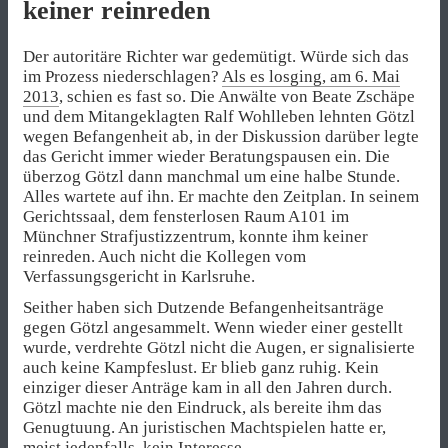
keiner reinreden
Der autoritäre Richter war gedemütigt. Würde sich das
im Prozess niederschlagen?
Als es losging, am 6. Mai
2013
, schien es fast so. Die Anwälte von Beate Zschäpe
und dem Mitangeklagten Ralf Wohlleben lehnten Götzl
wegen Befangenheit ab, in der Diskussion darüber legte
das Gericht immer wieder Beratungspausen ein. Die
überzog Götzl dann manchmal um eine halbe Stunde.
Alles wartete auf ihn. Er machte den Zeitplan. In seinem
Gerichtssaal, dem fensterlosen Raum A101 im
Münchner Strafjustizzentrum, konnte ihm keiner
reinreden. Auch nicht die Kollegen vom
Verfassungsgericht in Karlsruhe.
Seither haben sich Dutzende Befangenheitsanträge
gegen Götzl angesammelt. Wenn wieder einer gestellt
wurde, verdrehte Götzl nicht die Augen, er signalisierte
auch keine Kampfeslust. Er blieb ganz ruhig. Kein
einziger dieser Anträge kam in all den Jahren durch.
Götzl machte nie den Eindruck, als bereite ihm das
Genugtuung. An juristischen Machtspielen hatte er,
meist jedenfalls, kein Interesse.