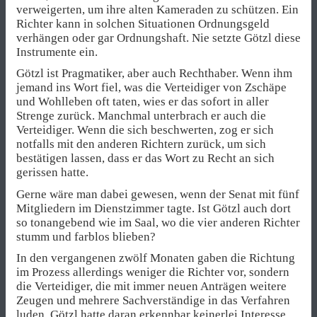
verweigerten, um ihre alten Kameraden zu schützen. Ein
Richter kann in solchen Situationen Ordnungsgeld
verhängen oder gar Ordnungshaft. Nie setzte Götzl diese
Instrumente ein.
Götzl ist Pragmatiker, aber auch Rechthaber. Wenn ihm
jemand ins Wort fiel, was die Verteidiger von Zschäpe
und Wohlleben oft taten, wies er das sofort in aller
Strenge zurück. Manchmal unterbrach er auch die
Verteidiger. Wenn die sich beschwerten, zog er sich
notfalls mit den anderen Richtern zurück, um sich
bestätigen lassen, dass er das Wort zu Recht an sich
gerissen hatte.
Gerne wäre man dabei gewesen, wenn der Senat mit fünf
Mitgliedern im Dienstzimmer tagte. Ist Götzl auch dort
so tonangebend wie im Saal, wo die vier anderen Richter
stumm und farblos blieben?
In den vergangenen zwölf Monaten gaben die Richtung
im Prozess allerdings weniger die Richter vor, sondern
die Verteidiger, die mit immer neuen Anträgen weitere
Zeugen und mehrere Sachverständige in das Verfahren
luden. Götzl hatte daran erkennbar keinerlei Interesse.