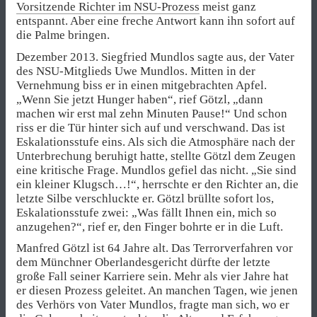
Vorsitzende Richter im NSU-Prozess
meist ganz
entspannt. Aber eine freche Antwort kann ihn sofort auf
die Palme bringen.
Dezember 2013. Siegfried Mundlos sagte aus, der Vater
des NSU-Mitglieds Uwe Mundlos. Mitten in der
Vernehmung biss er in einen mitgebrachten Apfel.
„Wenn Sie jetzt Hunger haben“, rief Götzl, „dann
machen wir erst mal zehn Minuten Pause!“ Und schon
riss er die Tür hinter sich auf und verschwand. Das ist
Eskalationsstufe eins. Als sich die Atmosphäre nach der
Unterbrechung beruhigt hatte, stellte Götzl dem Zeugen
eine kritische Frage. Mundlos gefiel das nicht. „Sie sind
ein kleiner Klugsch…!“, herrschte er den Richter an, die
letzte Silbe verschluckte er. Götzl brüllte sofort los,
Eskalationsstufe zwei: „Was fällt Ihnen ein, mich so
anzugehen?“, rief er, den Finger bohrte er in die Luft.
Manfred Götzl ist 64 Jahre alt. Das Terrorverfahren vor
dem Münchner Oberlandesgericht dürfte der letzte
große Fall seiner Karriere sein. Mehr als vier Jahre hat
er diesen Prozess geleitet. An manchen Tagen, wie jenen
des Verhörs von Vater Mundlos, fragte man sich, wo er