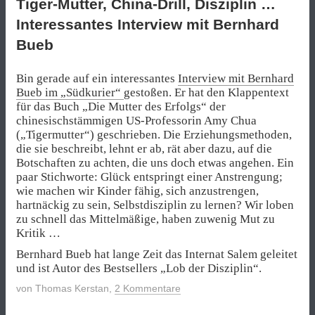
Tiger-Mutter, China-Drill, Disziplin …
Interessantes Interview mit Bernhard
Bueb
Bin gerade auf ein interessantes
Interview mit Bernhard
Bueb im „Südkurier“
gestoßen. Er hat den Klappentext
für das Buch „Die Mutter des Erfolgs“ der
chinesischstämmigen US-Professorin Amy Chua
(„Tigermutter“) geschrieben. Die Erziehungsmethoden,
die sie beschreibt, lehnt er ab, rät aber dazu, auf die
Botschaften zu achten, die uns doch etwas angehen. Ein
paar Stichworte: Glück entspringt einer Anstrengung;
wie machen wir Kinder fähig, sich anzustrengen,
hartnäckig zu sein, Selbstdisziplin zu lernen? Wir loben
zu schnell das Mittelmäßige, haben zuwenig Mut zu
Kritik …
Bernhard Bueb hat lange Zeit das Internat Salem geleitet
und ist Autor des Bestsellers „Lob der Disziplin“.
von
Thomas Kerstan
,
2 Kommentare