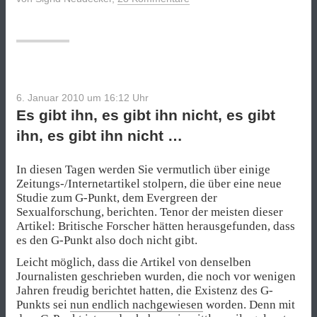
Zeit
reif
für
männliche
Prostituierte?“
6. Januar 2010 um 16:12
Uhr
Es gibt ihn, es gibt ihn nicht, es gibt
ihn, es gibt ihn nicht …
In diesen Tagen werden Sie vermutlich über einige
Zeitungs-/Internetartikel stolpern, die über eine neue
Studie zum G-Punkt, dem Evergreen der
Sexualforschung, berichten. Tenor der meisten dieser
Artikel: Britische Forscher hätten herausgefunden, dass
es den G-Punkt also doch nicht gibt.
Leicht möglich, dass die Artikel von denselben
Journalisten geschrieben wurden, die noch vor wenigen
Jahren freudig berichtet hatten, die Existenz des G-
Punkts sei
nun endlich nachgewiesen
worden. Denn mit