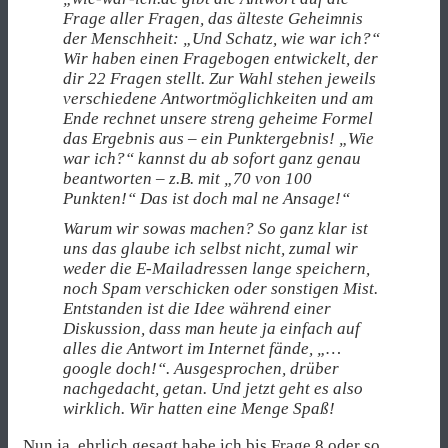
Frage aller Fragen, das älteste Geheimnis
der Menschheit: „Und Schatz, wie war ich?“
Wir haben einen Fragebogen entwickelt, der
dir 22 Fragen stellt. Zur Wahl stehen jeweils
verschiedene Antwortmöglichkeiten und am
Ende rechnet unsere streng geheime Formel
das Ergebnis aus – ein Punktergebnis! „Wie
war ich?“ kannst du ab sofort ganz genau
beantworten – z.B. mit „70 von 100
Punkten!“ Das ist doch mal ne Ansage!“
Warum wir sowas machen? So ganz klar ist
uns das glaube ich selbst nicht, zumal wir
weder die E-Mailadressen lange speichern,
noch Spam verschicken oder sonstigen Mist.
Entstanden ist die Idee während einer
Diskussion, dass man heute ja einfach auf
alles die Antwort im Internet fände, „…
google doch!“. Ausgesprochen, drüber
nachgedacht, getan. Und jetzt geht es also
wirklich. Wir hatten eine Menge Spaß!
Nun ja, ehrlich gesagt habe ich bis Frage 8 oder so