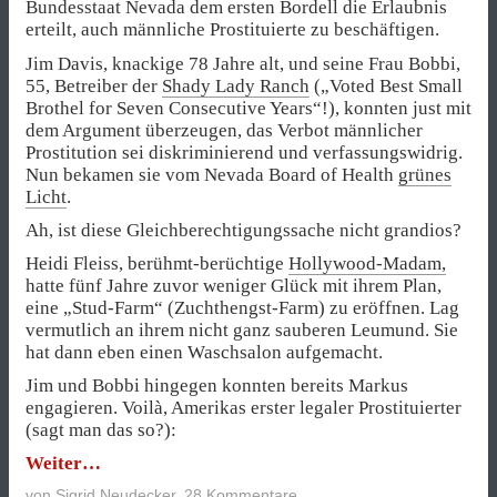
Bundesstaat Nevada dem ersten Bordell die Erlaubnis
erteilt, auch männliche Prostituierte zu beschäftigen.
Jim Davis, knackige 78 Jahre alt, und seine Frau Bobbi,
55, Betreiber der
Shady Lady Ranch
(„Voted Best Small
Brothel for Seven Consecutive Years“!), konnten just mit
dem Argument überzeugen, das Verbot männlicher
Prostitution sei diskriminierend und verfassungswidrig.
Nun bekamen sie vom Nevada Board of Health
grünes
Licht
.
Ah, ist diese Gleichberechtigungssache nicht grandios?
Heidi Fleiss, berühmt-berüchtige
Hollywood-Madam,
hatte fünf Jahre zuvor weniger Glück mit ihrem Plan,
eine „Stud-Farm“ (Zuchthengst-Farm) zu eröffnen. Lag
vermutlich an ihrem nicht ganz sauberen Leumund. Sie
hat dann eben einen Waschsalon aufgemacht.
Jim und Bobbi hingegen konnten bereits Markus
engagieren. Voilà, Amerikas erster legaler Prostituierter
(sagt man das so?):
„Ist
Weiter
die
von
Sigrid Neudecker
,
28 Kommentare