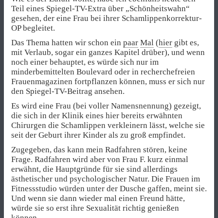
Teil eines Spiegel-TV-Extra über „Schönheitswahn“
gesehen, der eine Frau bei ihrer Schamlippenkorrektur-
OP begleitet.
Das Thema hatten wir schon ein
paar
Mal
(
hier
gibt es,
mit Verlaub, sogar ein ganzes Kapitel drüber), und wenn
noch einer behauptet, es würde sich nur im
minderbemittelten Boulevard oder in recherchefreien
Frauenmagazinen fortpflanzen können, muss er sich nur
den Spiegel-TV-Beitrag ansehen.
Es wird eine Frau (bei voller Namensnennung) gezeigt,
die sich in der Klinik eines hier bereits erwähnten
Chirurgen die Schamlippen verkleinern lässt, welche sie
seit der Geburt ihrer Kinder als zu groß empfindet.
Zugegeben, das kann mein Radfahren stören, keine
Frage. Radfahren wird aber von Frau F. kurz einmal
erwähnt, die Hauptgründe für sie sind allerdings
ästhetischer und psychologischer Natur. Die Frauen im
Fitnessstudio würden unter der Dusche gaffen, meint sie.
Und wenn sie dann wieder mal einen Freund hätte,
würde sie so erst ihre Sexualität richtig genießen
können.