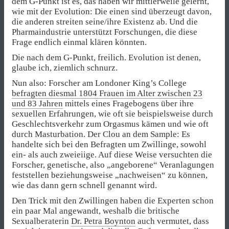
dem G-Punkt ist es, das haben wir mittlerweile gelernt,
wie mit der Evolution: Die einen sind überzeugt davon,
die anderen streiten seine/ihre Existenz ab. Und die
Pharmaindustrie unterstützt Forschungen, die diese
Frage endlich einmal klären könnten.
Die nach dem G-Punkt, freilich. Evolution ist denen,
glaube ich, ziemlich schnurz.
Nun also: Forscher am Londoner King’s College
befragten diesmal 1804 Frauen im Alter zwischen 23
und 83 Jahren
mittels eines Fragebogens über ihre
sexuellen Erfahrungen, wie oft sie beispielsweise durch
Geschlechtsverkehr zum Orgasmus kämen und wie oft
durch Masturbation. Der Clou an dem Sample: Es
handelte sich bei den Befragten um Zwillinge, sowohl
ein- als auch zweieiige. Auf diese Weise versuchten die
Forscher, genetische, also „angeborene“ Veranlagungen
feststellen beziehungsweise „nachweisen“ zu können,
wie das dann gern schnell genannt wird.
Den Trick mit den Zwillingen haben die Experten schon
ein paar Mal angewandt, weshalb die britische
Sexualberaterin
Dr. Petra Boynton
auch vermutet, dass