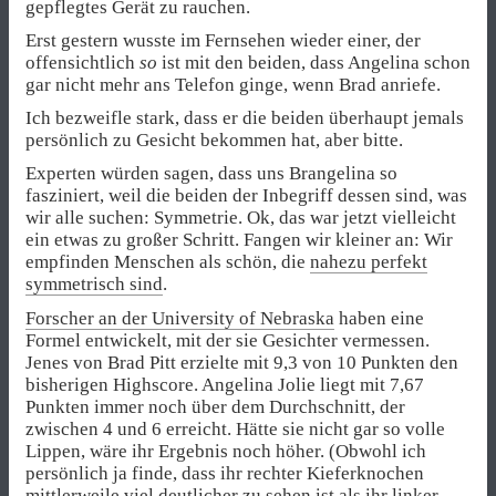
gepflegtes Gerät zu rauchen.
Erst gestern wusste im Fernsehen wieder einer, der
offensichtlich
so
ist mit den beiden, dass Angelina schon
gar nicht mehr ans Telefon ginge, wenn Brad anriefe.
Ich bezweifle stark, dass er die beiden überhaupt jemals
persönlich zu Gesicht bekommen hat, aber bitte.
Experten würden sagen, dass uns Brangelina so
fasziniert, weil die beiden der Inbegriff dessen sind, was
wir alle suchen: Symmetrie. Ok, das war jetzt vielleicht
ein etwas zu großer Schritt. Fangen wir kleiner an: Wir
empfinden Menschen als schön, die
nahezu perfekt
symmetrisch sind
.
Forscher an der University of Nebraska
haben eine
Formel entwickelt, mit der sie Gesichter vermessen.
Jenes von Brad Pitt erzielte mit 9,3 von 10 Punkten den
bisherigen Highscore. Angelina Jolie liegt mit 7,67
Punkten immer noch über dem Durchschnitt, der
zwischen 4 und 6 erreicht. Hätte sie nicht gar so volle
Lippen, wäre ihr Ergebnis noch höher. (Obwohl ich
persönlich ja finde, dass ihr rechter Kieferknochen
mittlerweile viel deutlicher zu sehen ist als ihr linker.