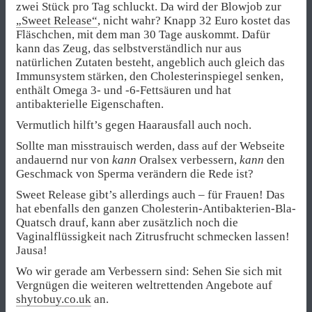
zwei Stück pro Tag schluckt. Da wird der Blowjob zur
„Sweet Release“
, nicht wahr? Knapp 32 Euro kostet das
Fläschchen, mit dem man 30 Tage auskommt. Dafür
kann das Zeug, das selbstverständlich nur aus
natürlichen Zutaten besteht, angeblich auch gleich das
Immunsystem stärken, den Cholesterinspiegel senken,
enthält Omega 3- und -6-Fettsäuren und hat
antibakterielle Eigenschaften.
Vermutlich hilft’s gegen Haarausfall auch noch.
Sollte man misstrauisch werden, dass auf der Webseite
andauernd nur von
kann
Oralsex verbessern,
kann
den
Geschmack von Sperma verändern die Rede ist?
Sweet Release gibt’s allerdings auch – für Frauen! Das
hat ebenfalls den ganzen Cholesterin-Antibakterien-Bla-
Quatsch drauf, kann aber zusätzlich noch die
Vaginalflüssigkeit nach Zitrusfrucht schmecken lassen!
Jausa!
Wo wir gerade am Verbessern sind: Sehen Sie sich mit
Vergnügen die weiteren weltrettenden Angebote auf
shytobuy.co.uk
an.