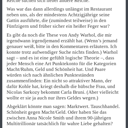
Reiche suchen sich lieber andere Reiche.
Was war das dann allerdings unlängst im Restaurant
neben uns, als der mindestens Achtzigjährige seine
Gattin ausführte, die (zumindest teilweise) in den
Fünfzigern und früher sicher ein heißer Feger war?
Es gibt da noch die These von Andy Warhol, die mir
irgendwann irgendjemand erzählt hat. (Wenn’s jemand
genauer weiß, bitte in den Kommentaren erläutern. Ich
konnte trotz aufwendiger Suche nichts finden.) Warhol
sagt – und es ist eine gefühlt logische Theorie –, dass
jeder Mensch eine Art Punktekonto für die Kategorien
Macht/Ruhm, Geld und Schönheit hat. Und Paare
würden sich nach ähnlichen Punkteständen
zusammenfinden: Ein nicht so attraktiver Mann, der
dafür Kohle hat, kriegt deshalb die hübsche Frau, und
Nicolas Sarkozy bekommt Carla Bruni. (Aber vielleicht
wollte er sie ja auch nur ihres Geldes wegen.)
Abgeklärt könnte man sagen: Marktwert. Tauschhandel.
Schönheit gegen Macht/Geld. Oder haben Sie das
zwischen Anna Nicole Smith und ihrem 90-jährigen
Multitrillionär tatsächlich für wahre Liebe gehalten?