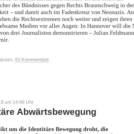
echer des Bündnisses gegen Rechts Braunschweig in de
hkeit – und damit auch im Fadenkreuz von Neonazis. A
ehen die Rechtsextremen noch weiter und zeigen ihren
iebsame Medien vor aller Augen: In Hannover will die
 von drei Journalisten demonstrieren – Julian Feldman
mir.
ir
n
Janzen
,
93 Kommentare
h!““
019 um 14:46
Uhr
itäre Abwärtsbewegung
ikt um die Identitäre Bewegung droht, die