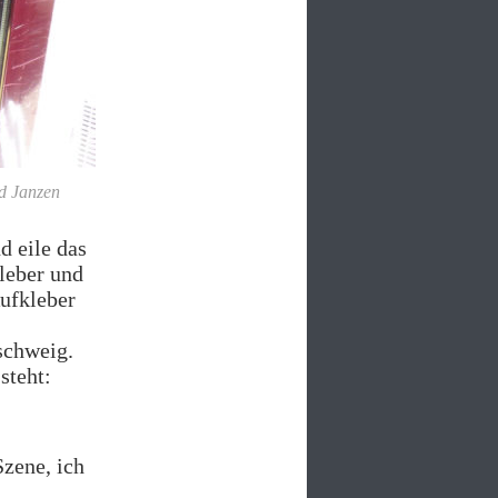
d Janzen
d eile das
leber und
Aufkleber
schweig.
steht:
Szene, ich