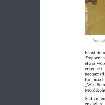
Neonazi
Es ist Son
Treppenhau
etwas wurd
erkenne ic
neonazist
Ein bissch
„Wir töten
Morddrohu
Seit viele
engagiere 