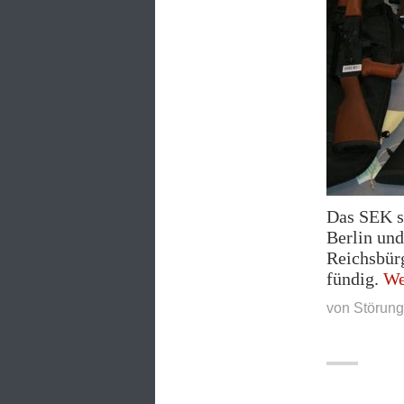
Das SEK s
Berlin und
Reichsbür
fündig.
We
von
Störung