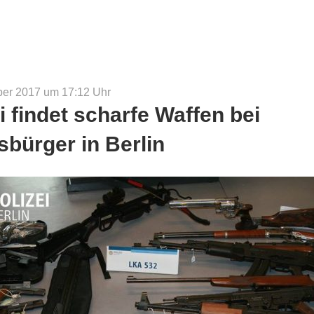
Hand:
Ein
Identitärer
bei
der
AfD
ber 2017 um 17:12
Uhr
im
i findet scharfe Waffen bei
Landtag
Brandenburg“
sbürger in Berlin