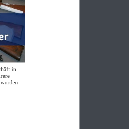
häft in
hrere
 wurden