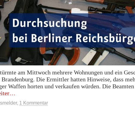
türmte am Mittwoch mehrere Wohnungen und ein Gesc
 Brandenburg. Die Ermittler hatten Hinweise, dass me
ger Waffen horten und verkaufen würden. Die Beamten
„Polizei
iter
findet
smelder
,
1 Kommentar
scharfe
Waffen
bei
Reichsbürger
in