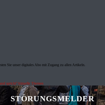
sten Sie unser digitales Abo mit Zugang zu allen Artikeln.
land spricht"
Aktuelle Themen
STÖRUNGSMELDER