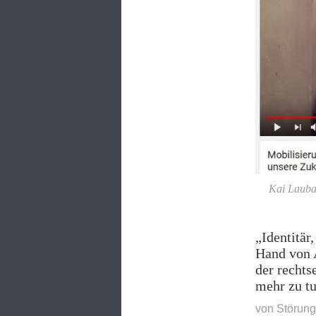
Kai Laubac
„Identitär
Hand von 
der rechts
mehr zu t
von
Störung