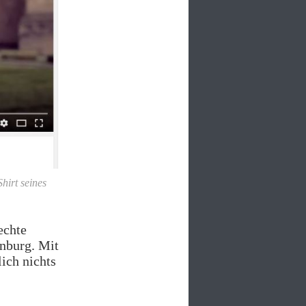
hirt seines
echte
nburg. Mit
ich nichts