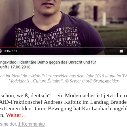
h im Identitären-Mobilisierungsvideo aus dem Jahr 2016 – und im T-S
Modelabels „Culture Élitaire“. © Screenshot/Störungsmelder
, schön, weiß, deutsch“ – ein Modemacher ist jetzt die r
AfD-Fraktionschef Andreas Kalbitz im Landtag Brande
extremen Identitären Bewegung hat Kai Laubach angebl
„Kalbitz‘
un.
Weiter
rechte
smelder
,
1 Kommentar