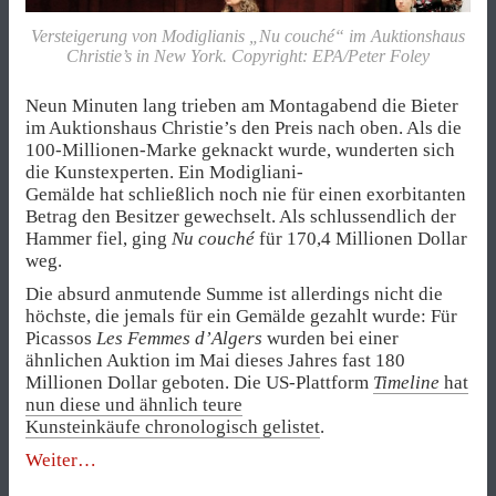
Versteigerung von Modiglianis „Nu couché“ im Auktionshaus
Christie’s in New York. Copyright: EPA/Peter Foley
Neun Minuten lang trieben am Montagabend die Bieter
im Auktionshaus Christie’s den Preis nach oben. Als die
100-Millionen-Marke geknackt wurde, wunderten sich
die Kunstexperten. Ein Modigliani-
Gemälde hat schließlich noch nie für einen exorbitanten
Betrag den Besitzer gewechselt. Als schlussendlich der
Hammer fiel, ging
Nu couché
für 170,4 Millionen Dollar
weg.
Die absurd anmutende Summe ist allerdings nicht die
höchste, die jemals für ein Gemälde gezahlt wurde: Für
Picassos
Les Femmes d’Algers
wurden bei einer
ähnlichen Auktion im Mai dieses Jahres fast 180
Millionen Dollar geboten. Die US-Plattform
Timeline
hat
nun diese und ähnlich teure
Kunsteinkäufe
chronologisch gelistet
.
„170
Weiter
Millionen