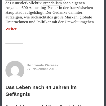
das Künstlerkollektiv
Brandalism
nach eigenen
Angaben 600 Adbusting-Poster in der französischen
Hauptstadt aufgehängt. Der Gedanke dahinter:
aufzeigen, wie rücksichtslos große Marken, globale
Unternehmen und Politiker mit der Umwelt umgehen.
„Brandalism-
Weiter
Künstler
kapern
vor
der
Klimakonferenz
Werbeanzeigen“
Dobromila Walasek
27. November 2015
Das Leben nach 44 Jahren im
Gefängnis