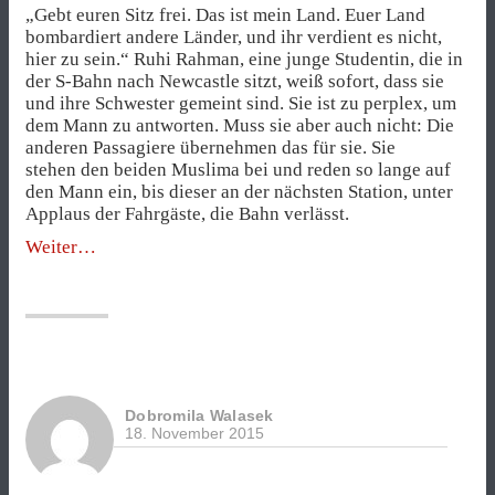
„Gebt euren Sitz frei. Das ist mein Land. Euer Land
bombardiert andere Länder, und ihr verdient es nicht,
hier zu sein.“ Ruhi Rahman, eine junge Studentin, die in
der S-Bahn nach Newcastle sitzt, weiß sofort, dass sie
und ihre Schwester gemeint sind. Sie ist zu perplex, um
dem Mann zu antworten. Muss sie aber auch nicht: Die
anderen Passagiere übernehmen das für sie. Sie
stehen den beiden Muslima bei und reden so lange auf
den Mann ein, bis dieser an der nächsten Station, unter
Applaus der Fahrgäste, die Bahn verlässt.
„„Ich
Weiter
bin
Muslim.
Vertraust
du
mir?““
Dobromila Walasek
18. November 2015