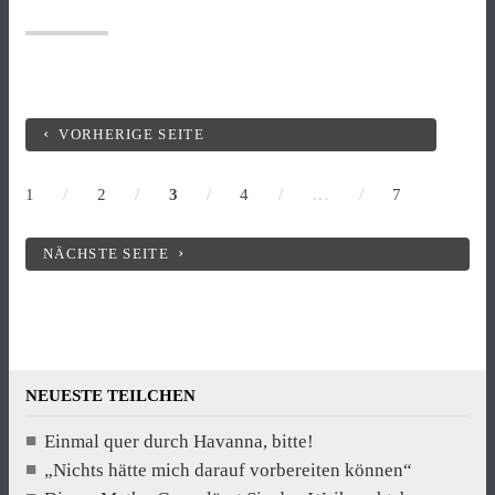
sind
da
nix“
VORHERIGE SEITE
/
/
/
/
…
/
1
2
3
4
7
NÄCHSTE SEITE
NEUESTE TEILCHEN
Einmal quer durch Havanna, bitte!
„Nichts hätte mich darauf vorbereiten können“