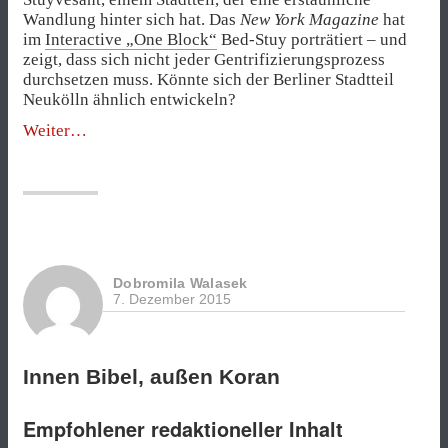
Wandlung hinter sich hat. Das
New York Magazine
hat
im
Interactive „One Block“
Bed-Stuy porträtiert – und
zeigt, dass sich nicht jeder Gentrifizierungsprozess
durchsetzen muss. Könnte sich der Berliner Stadtteil
Neukölln ähnlich entwickeln?
„Was
Weiter
die
Gentrifizierung
von
Brooklyn
mit
Berlin
zu
Dobromila Walasek
tun
7. Dezember 2015
hat“
Innen Bibel, außen Koran
Empfohlener redaktioneller Inhalt