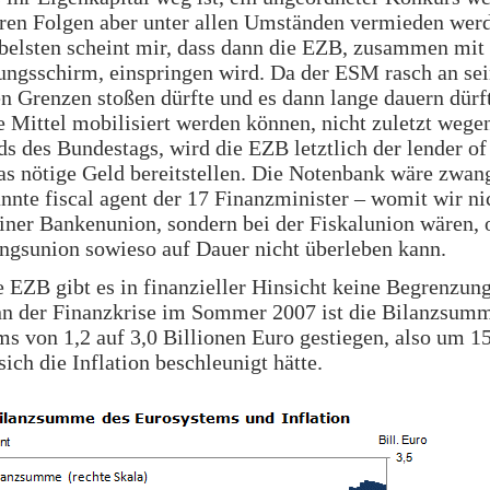
ren Folgen aber unter allen Umständen vermieden werd
belsten scheint mir, dass dann die EZB, zusammen mit
ngsschirm, einspringen wird. Da der ESM rasch an se
en Grenzen stoßen dürfte und es dann lange dauern dürft
e Mittel mobilisiert werden können, nicht zuletzt wege
s des Bundestags, wird die EZB letztlich der lender of 
as nötige Geld bereitstellen. Die Notenbank wäre zwan
nnte fiscal agent der 17 Finanzminister – womit wir ni
einer Bankenunion, sondern bei der Fiskalunion wären, 
ngsunion sowieso auf Dauer nicht überleben kann.
e EZB gibt es in finanzieller Hinsicht keine Begrenzung
n der Finanzkrise im Sommer 2007 ist die Bilanzsum
s von 1,2 auf 3,0 Billionen Euro gestiegen, also um 1
sich die Inflation beschleunigt hätte.