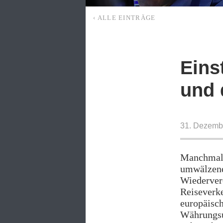
‹ ALLE EINTRÄGE
Eins
und 
31. Dezemb
Manchmal 
umwälzende
Wiedervere
Reiseverk
europäisc
Währungsun