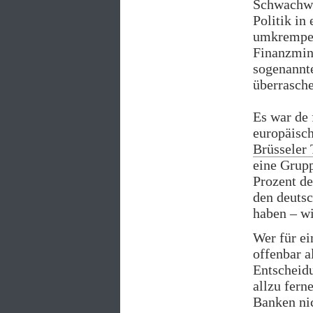
Schwachwäh
Politik i
umkrempeln
Finanzmin
sogenannt
überrasche
Es war de 
europäisc
Brüsseler
eine Grupp
Prozent de
den deutsc
haben – wi
Wer für ei
offenbar a
Entscheid
allzu fern
Banken nic