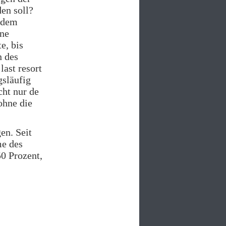
en soll?
 dem
ine
e, bis
n des
last resort
gsläufig
cht nur de
ohne die
en. Seit
me des
50 Prozent,