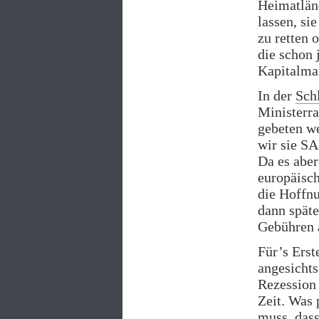
Heimatländ
lassen, si
zu retten 
die schon 
Kapitalma
In der
Sch
Ministerra
gebeten w
wir sie SA
Da es aber
europäisch
die Hoffn
dann späte
Gebühren 
Für’s Erst
angesichts
Rezession 
Zeit. Was 
muss, dass