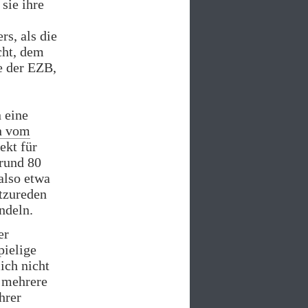
sie ihre
s, als die
cht, dem
e der EZB,
n eine
n vom
ekt für
 rund 80
also etwa
tzureden
ndeln.
er
pielige
ich nicht
r mehrere
hrer