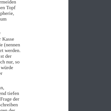
ermeiden
men Topf
ipherie,
 zum
r
ur Kasse
de (nennen
rt werden.
st der
ch nur, so
r würde
er
an,
end tiefen
 Frage der
schreiben
egen der