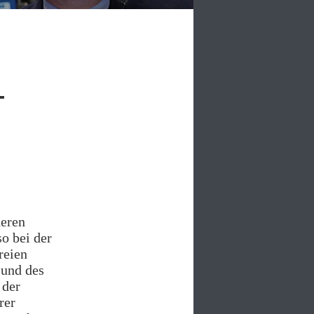
–
deren
o bei der
reien
 und des
 der
rer