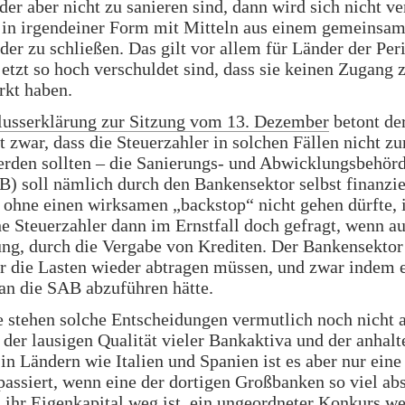
er aber nicht zu sanieren sind, dann wird sich nicht v
e in irgendeiner Form mit Mitteln aus einem gemeinsa
oder zu schließen. Das gilt vor allem für Länder der Per
jetzt so hoch verschuldet sind, dass sie keinen Zugang
rkt haben.
lusserklärung zur Sitzung vom 13. Dezember
betont de
t zwar, dass die Steuerzahler in solchen Fällen nicht z
erden sollten – die Sanierungs- und Abwicklungsbehör
B) soll nämlich durch den Bankensektor selbst finanzie
 ohne einen wirksamen „backstop“ nicht gehen dürfte, i
e Steuerzahler dann im Ernstfall doch gefragt, wenn au
ung, durch die Vergabe von Krediten. Der Bankensekto
r die Lasten wieder abtragen müssen, und zwar indem 
an die SAB abzuführen hätte.
e stehen solche Entscheidungen vermutlich noch nicht 
 der lausigen Qualität vieler Bankaktiva und der anhalt
in Ländern wie Italien und Spanien ist es aber nur eine
passiert, wenn eine der dortigen Großbanken so viel ab
 ihr Eigenkapital weg ist, ein ungeordneter Konkurs w