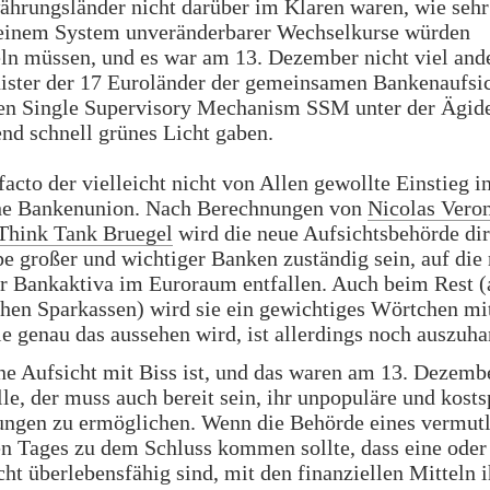
rungsländer nicht darüber im Klaren waren, wie sehr 
n einem System unveränderbarer Wechselkurse würden
 müssen, und es war am 13. Dezember nicht viel ander
ister der 17 Euroländer der gemeinsamen Bankenaufsi
en Single Supervisory Mechanism SSM unter der Ägid
nd schnell grünes Licht gaben.
facto der vielleicht nicht von Allen gewollte Einstieg i
he Bankenunion. Nach Berechnungen von
Nicolas Vero
 Think Tank Bruegel
wird die neue Aufsichtsbehörde dir
e großer und wichtiger Banken zuständig sein, auf die
r Bankaktiva im Euroraum entfallen. Auch beim Rest (
hen Sparkassen) wird sie ein gewichtiges Wörtchen mi
e genau das aussehen wird, ist allerdings noch auszuha
ne Aufsicht mit Biss ist, und das waren am 13. Dezemb
lle, der muss auch bereit sein, ihr unpopuläre und kosts
ungen zu ermöglichen. Wenn die Behörde eines vermutl
en Tages zu dem Schluss kommen sollte, dass eine ode
ht überlebensfähig sind, mit den finanziellen Mitteln i