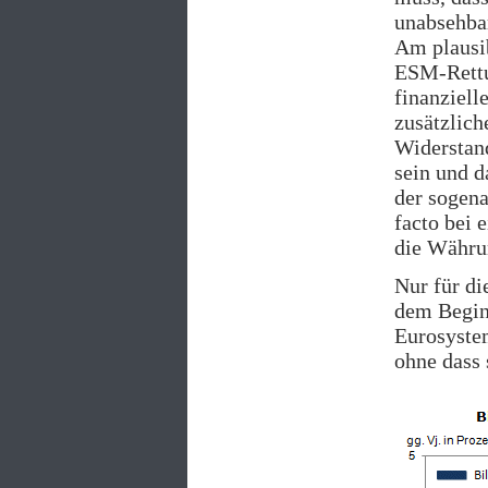
unabsehba
Am plausi
ESM-Rettu
finanziell
zusätzlich
Widerstand
sein und d
der sogena
facto bei 
die Währu
Nur für di
dem Begin
Eurosystem
ohne dass 