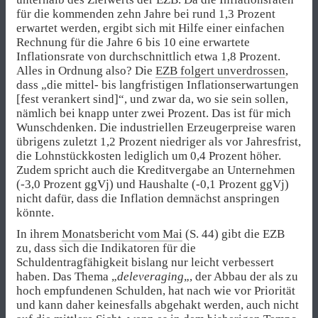
für die kommenden zehn Jahre bei rund 1,3 Prozent
erwartet werden, ergibt sich mit Hilfe einer einfachen
Rechnung für die Jahre 6 bis 10 eine erwartete
Inflationsrate von durchschnittlich etwa 1,8 Prozent.
Alles in Ordnung also? Die
EZB folgert unverdrossen
,
dass „die mittel- bis langfristigen Inflationserwartungen
[fest verankert sind]“, und zwar da, wo sie sein sollen,
nämlich bei knapp unter zwei Prozent. Das ist für mich
Wunschdenken. Die industriellen Erzeugerpreise waren
übrigens zuletzt 1,2 Prozent niedriger als vor Jahresfrist,
die Lohnstückkosten lediglich um 0,4 Prozent höher.
Zudem spricht auch die Kreditvergabe an Unternehmen
(-3,0 Prozent ggVj) und Haushalte (-0,1 Prozent ggVj)
nicht dafür, dass die Inflation demnächst anspringen
könnte.
In ihrem
Monatsbericht vom Mai
(S. 44) gibt die EZB
zu, dass sich die Indikatoren für die
Schuldentragfähigkeit bislang nur leicht verbessert
haben. Das Thema „
deleveraging
„, der Abbau der als zu
hoch empfundenen Schulden, hat nach wie vor Priorität
und kann daher keinesfalls abgehakt werden, auch nicht