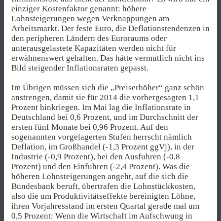
einziger Kostenfaktor genannt: höhere
Lohnsteigerungen wegen Verknappungen am
Arbeitsmarkt. Der feste Euro, die Deflationstendenzen in
den peripheren Ländern des Euroraums oder
unterausgelastete Kapazitäten werden nicht für
erwähnenswert gehalten. Das hätte vermutlich nicht ins
Bild steigender Inflationsraten gepasst.
Im Übrigen müssen sich die „Preiserhöher“ ganz schön
anstrengen, damit sie für 2014 die vorhergesagten 1,1
Prozent hinkriegen. Im Mai lag die Inflationsrate in
Deutschland bei 0,6 Prozent, und im Durchschnitt der
ersten fünf Monate bei 0,96 Prozent. Auf den
sogenannten vorgelagerten Stufen herrscht nämlich
Deflation, im Großhandel (-1,3 Prozent ggVj), in der
Industrie (-0,9 Prozent), bei den Ausfuhren (-0,8
Prozent) und den Einfuhren (-2,4 Prozent). Was die
höheren Lohnsteigerungen angeht, auf die sich die
Bundesbank beruft, übertrafen die Lohnstückkosten,
also die um Produktivitätseffekte bereinigten Löhne,
ihren Vorjahresstand im ersten Quartal gerade mal um
0,5 Prozent: Wenn die Wirtschaft im Aufschwung in