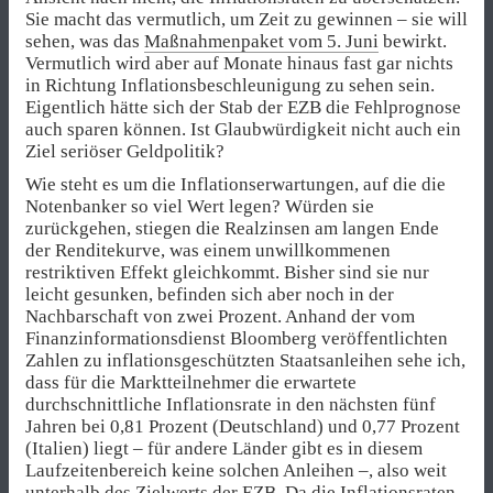
Sie macht das vermutlich, um Zeit zu gewinnen – sie will
sehen, was das
Maßnahmenpaket vom 5. Juni
bewirkt.
Vermutlich wird aber auf Monate hinaus fast gar nichts
in Richtung Inflationsbeschleunigung zu sehen sein.
Eigentlich hätte sich der Stab der EZB die Fehlprognose
auch sparen können. Ist Glaubwürdigkeit nicht auch ein
Ziel seriöser Geldpolitik?
Wie steht es um die Inflationserwartungen, auf die die
Notenbanker so viel Wert legen? Würden sie
zurückgehen, stiegen die Realzinsen am langen Ende
der Renditekurve, was einem unwillkommenen
restriktiven Effekt gleichkommt. Bisher sind sie nur
leicht gesunken, befinden sich aber noch in der
Nachbarschaft von zwei Prozent. Anhand der vom
Finanzinformationsdienst Bloomberg veröffentlichten
Zahlen zu inflationsgeschützten Staatsanleihen sehe ich,
dass für die Marktteilnehmer die erwartete
durchschnittliche Inflationsrate in den nächsten fünf
Jahren bei 0,81 Prozent (Deutschland) und 0,77 Prozent
(Italien) liegt – für andere Länder gibt es in diesem
Laufzeitenbereich keine solchen Anleihen –, also weit
unterhalb des Zielwerts der EZB. Da die Inflationsraten