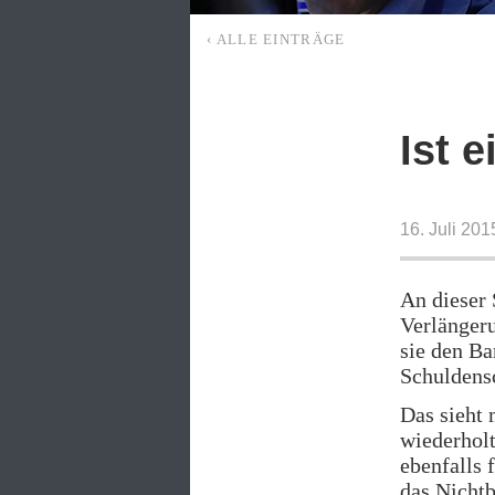
‹ ALLE EINTRÄGE
Ist 
16. Juli 20
An dieser 
Verlängeru
sie den Ba
Schuldensc
Das sieht 
wiederholt
ebenfalls 
das Nichtb