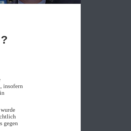
l?
e
, insofern
in
s wurde
chtlich
es gegen