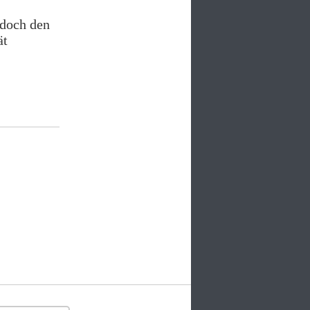
 doch den
ät