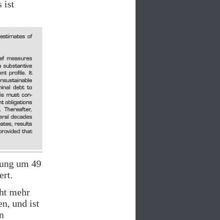
 ist
tung um 49
ert.
cht mehr
n, und ist
n