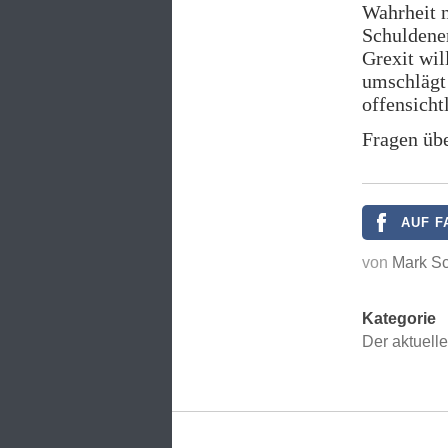
Wahrheit n
Schuldener
Grexit wil
umschlägt 
offensicht
Fragen übe
AUF F
von
Mark Sc
Kategorie
Der aktuell