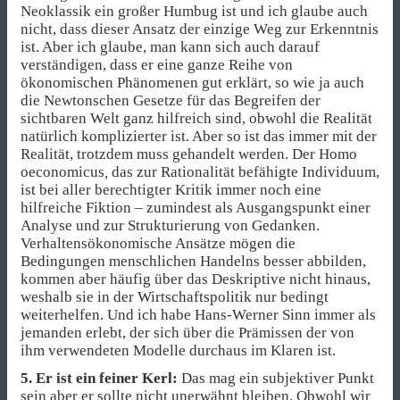
Neoklassik ein großer Humbug ist und ich glaube auch
nicht, dass dieser Ansatz der einzige Weg zur Erkenntnis
ist. Aber ich glaube, man kann sich auch darauf
verständigen, dass er eine ganze Reihe von
ökonomischen Phänomenen gut erklärt, so wie ja auch
die Newtonschen Gesetze für das Begreifen der
sichtbaren Welt ganz hilfreich sind, obwohl die Realität
natürlich komplizierter ist. Aber so ist das immer mit der
Realität, trotzdem muss gehandelt werden. Der Homo
oeconomicus
,
das zur Rationalität befähigte Individuum,
ist bei aller berechtigter Kritik immer noch eine
hilfreiche Fiktion – zumindest als Ausgangspunkt einer
Analyse und zur Strukturierung von Gedanken.
Verhaltensökonomische Ansätze mögen die
Bedingungen menschlichen Handelns besser abbilden,
kommen aber häufig über das Deskriptive nicht hinaus,
weshalb sie in der Wirtschaftspolitik nur bedingt
weiterhelfen. Und ich habe Hans-Werner Sinn immer als
jemanden erlebt, der sich über die Prämissen der von
ihm verwendeten Modelle durchaus im Klaren ist.
5. Er ist ein feiner Kerl:
Das mag ein subjektiver Punkt
sein aber er sollte nicht unerwähnt bleiben. Obwohl wir