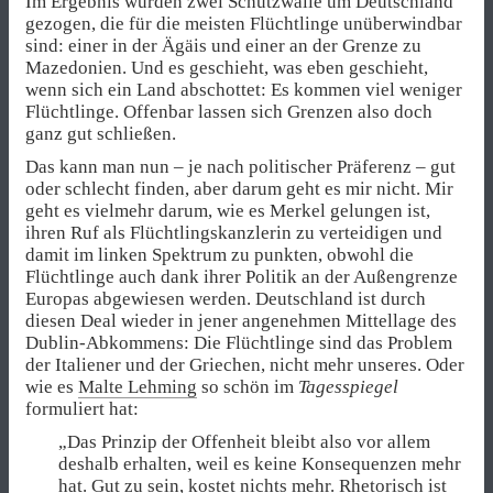
Im Ergebnis wurden zwei Schutzwälle um Deutschland
gezogen, die für die meisten Flüchtlinge unüberwindbar
sind: einer in der Ägäis und einer an der Grenze zu
Mazedonien. Und es geschieht, was eben geschieht,
wenn sich ein Land abschottet: Es kommen viel weniger
Flüchtlinge. Offenbar lassen sich Grenzen also doch
ganz gut schließen.
Das kann man nun – je nach politischer Präferenz – gut
oder schlecht finden, aber darum geht es mir nicht. Mir
geht es vielmehr darum, wie es Merkel gelungen ist,
ihren Ruf als Flüchtlingskanzlerin zu verteidigen und
damit im linken Spektrum zu punkten, obwohl die
Flüchtlinge auch dank ihrer Politik an der Außengrenze
Europas abgewiesen werden. Deutschland ist durch
diesen Deal wieder in jener angenehmen Mittellage des
Dublin-Abkommens: Die Flüchtlinge sind das Problem
der Italiener und der Griechen, nicht mehr unseres. Oder
wie es
Malte Lehming
so schön im
Tagesspiegel
formuliert hat:
„Das Prinzip der Offenheit bleibt also vor allem
deshalb erhalten, weil es keine Konsequenzen mehr
hat. Gut zu sein, kostet nichts mehr. Rhetorisch ist