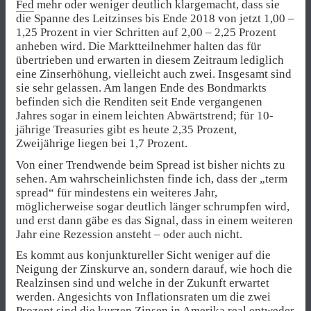
Fed
mehr oder weniger deutlich klargemacht, dass sie
die Spanne des Leitzinses bis Ende 2018 von jetzt 1,00 –
1,25 Prozent in vier Schritten auf 2,00 – 2,25 Prozent
anheben wird. Die Marktteilnehmer halten das für
übertrieben und erwarten in diesem Zeitraum lediglich
eine Zinserhöhung, vielleicht auch zwei. Insgesamt sind
sie sehr gelassen. Am langen Ende des Bondmarkts
befinden sich die Renditen seit Ende vergangenen
Jahres sogar in einem leichten Abwärtstrend; für 10-
jährige Treasuries gibt es heute 2,35 Prozent,
Zweijährige liegen bei 1,7 Prozent.
Von einer Trendwende beim Spread ist bisher nichts zu
sehen. Am wahrscheinlichsten finde ich, dass der „term
spread“ für mindestens ein weiteres Jahr,
möglicherweise sogar deutlich länger schrumpfen wird,
und erst dann gäbe es das Signal, dass in einem weiteren
Jahr eine Rezession ansteht – oder auch nicht.
Es kommt aus konjunktureller Sicht weniger auf die
Neigung der Zinskurve an, sondern darauf, wie hoch die
Realzinsen sind und welche in der Zukunft erwartet
werden. Angesichts von Inflationsraten um die zwei
Prozent sind die kurzen Zinsen in Amerika real entweder