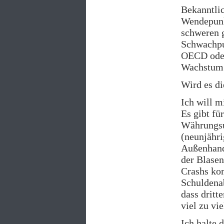
Bekanntli
Wendepunk
schweren 
Schwachpu
OECD oder
Wachstum 
Wird es di
Ich will m
Es gibt fü
Währungsu
(neunjähri
Außenhande
der Blase
Crashs kom
Schuldenab
dass dritt
viel zu vi
Ich halte 