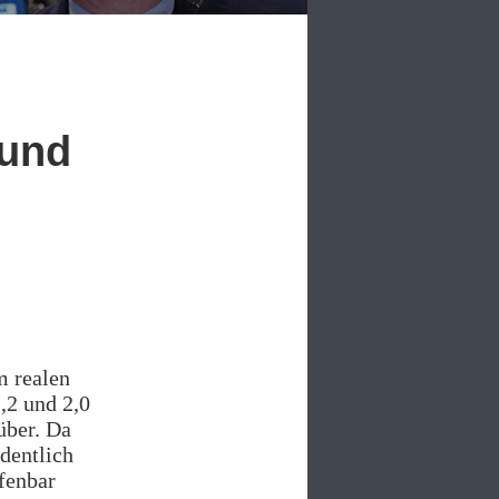
 und
m realen
,2 und 2,0
über. Da
dentlich
fenbar