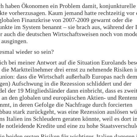
ch haben Ökonomen ein Problem damit, konjunkturelle
te vorherzusagen. Kaum jemand hatte rechtzeitig vor 
globalen Finanzkrise von 2007-2009 gewarnt oder die
nkte im System benannt – sie brach aus, während der 
 auch die deutschen Wirtschaftsweisen noch von mod
ausgingen.
esmal wieder so sein?
ich bei meiner Antwort auf die Situation Eurolands be
r die Marktteilnehmer drei ernst zu nehmende Risiken i
nion: dass die Wirtschaft außerhalb Europas nach dem
gen) Aufschwung in die Rezession schliddert und der
l der 19 Mitgliedsländer dann einbricht, dass es zwe
n an den globalen und europäischen Aktien- und Renten
mt, in deren Gefolge die Nachfrage durch forcierten
bau stark zurückgeht, was eine Rezession auslösen wü
ens Italien ins Schleudern geraten könnte, weil es dort
ele notleidende Kredite und eine zu hohe Staatsverschul
die beiden ersten Risiken für wichtiger. Italien dagegen 