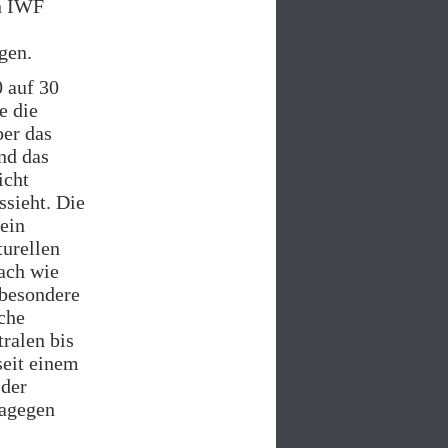
en IWF
gen.
 auf 30
ie die
ber das
nd das
icht
ssieht. Die
 ein
turellen
nach wie
sbesondere
che
tralen bis
seit einem
 der
dagegen