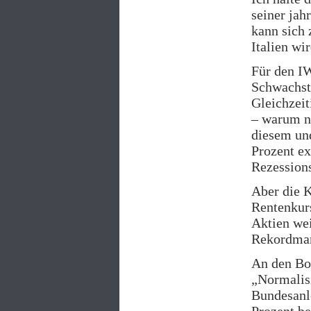
seiner jah
kann sich 
Italien wi
Für den I
Schwachste
Gleichzeit
– warum ni
diesem und
Prozent ex
Rezession
Aber die K
Rentenkurs
Aktien wei
Rekordmar
An den Bon
„Normalisi
Bundesanle