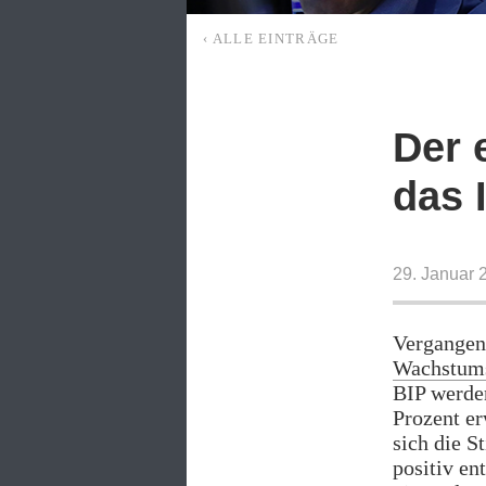
‹ ALLE EINTRÄGE
Der 
das I
29. Januar 
Vergangen
Wachstum
BIP werden
Prozent er
sich die S
positiv en