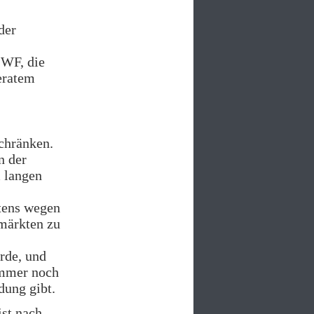
der
IWF, die
eratem
schränken.
n der
 langen
itens wegen
märkten zu
rde, und
 immer noch
dung gibt.
ist nach