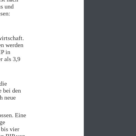
us und
ssen:
irtschaft.
ten werden
IP in
r als 3,9
die
e bei den
ch neue
ossen. Eine
ige
bis vier