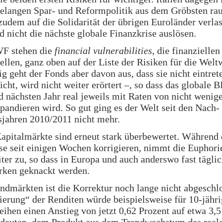
relangen Spar- und Reformpolitik aus dem Gröbsten ra
zudem auf die Solidarität der übrigen Euroländer verla
rd nicht die nächste globale Finanzkrise auslösen.
WF stehen die
financial vulnerabilities
, die finanziellen
llen, ganz oben auf der Liste der Risiken für die Weltw
ig geht der Fonds aber davon aus, dass sie nicht eintre
cht, wird nicht weiter erörtert –, so dass das globale B
 nächsten Jahr real jeweils mit Raten von nicht wenige
pandieren wird. So gut ging es der Welt seit den Nach-
sjahren 2010/2011 nicht mehr.
apitalmärkte sind erneut stark überbewertet. Während 
e seit einigen Wochen korrigieren, nimmt die Euphori
ter zu, so dass in Europa und auch anderswo fast tägli
ken geknackt werden.
dmärkten ist die Korrektur noch lange nicht abgeschl
erung“ der Renditen würde beispielsweise für 10-jähr
ihen einen Anstieg von jetzt 0,62 Prozent auf etwa 3,5 