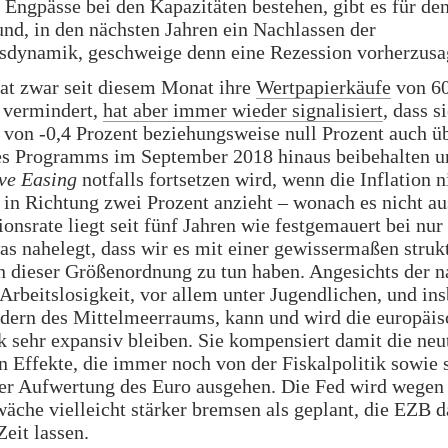
Engpässe bei den Kapazitäten bestehen, gibt es für d
nd, in den nächsten Jahren ein Nachlassen der
dynamik, geschweige denn eine Rezession vorherzusa
at zwar seit diesem Monat ihre
Wertpapierkäufe
von 60
 vermindert,
hat aber immer wieder signalisiert
, dass s
 von -0,4 Prozent beziehungsweise null Prozent auch ü
es Programms im September 2018 hinaus beibehalten u
ve Easing
notfalls fortsetzen wird, wenn die Inflation n
 in Richtung zwei Prozent anzieht – wonach es nicht au
ionsrate liegt seit fünf Jahren wie festgemauert bei nur
as nahelegt, dass wir es mit einer gewissermaßen struk
in dieser Größenordnung zu tun haben. Angesichts der 
Arbeitslosigkeit, vor allem unter Jugendlichen, und in
dern des Mittelmeerraums, kann und wird die europäis
k sehr expansiv bleiben. Sie kompensiert damit die neu
en Effekte, die immer noch von der Fiskalpolitik sowie 
der Aufwertung des Euro ausgehen. Die Fed wird wegen
äche vielleicht stärker bremsen als geplant, die EZB 
Zeit lassen.