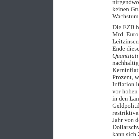
nirgendwo 
keinen Gru
Wachstums
Die EZB h
Mrd. Euro
Leitzinsen
Ende dies
Quantitati
nachhaltig
Kerninflat
Prozent, w
Inflation 
vor hohen 
in den Län
Geldpoliti
restriktiv
Jahr von 
Dollarschw
kann sich 