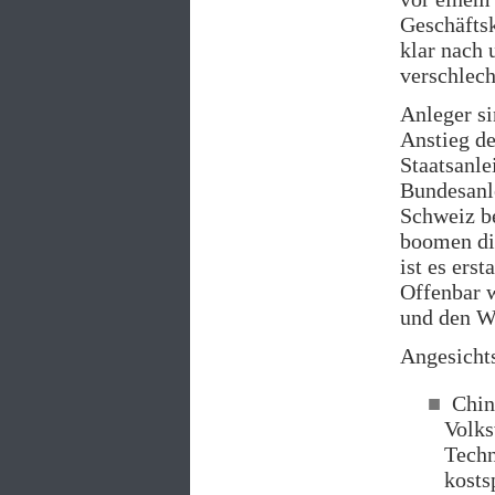
Geschäfts
klar nach 
verschlech
Anleger si
Anstieg de
Staatsanle
Bundesanle
Schweiz be
boomen di
ist es ers
Offenbar w
und den Wi
Angesichts
China
Volks
Techn
kosts