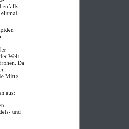
benfalls
t einmal
apiden
re
r
der
 der Welt
drohen. Da
en.
ie Mittel
en aus:
en
dels- und