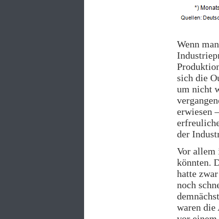
Wenn man e
Industriep
Produktion
sich die O
um nicht w
vergangene
erwiesen –
erfreulich
der Industr
Vor allem 
könnten. 
hatte zwa
noch schne
demnächst
waren die 
vor einem 