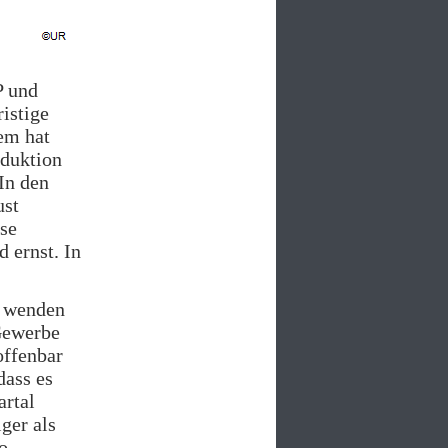
P und
istige
em hat
oduktion
In den
ust
ese
d ernst. In
n wenden
Gewerbe
offenbar
dass es
rtal
ger als
o-