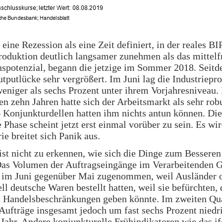
ine Rezession als eine Zeit definiert, in der reales BI
roduktion deutlich langsamer zunehmen als das mittelfr
spotenzial, begann die jetzige im Sommer 2018. Seitd
utputlücke sehr vergrößert. Im Juni lag die Industriepr
eniger als sechs Prozent unter ihrem Vorjahresniveau. 
n zehn Jahren hatte sich der Arbeitsmarkt als sehr rob
 Konjunkturdellen hatten ihm nichts antun können. Di
e Phase scheint jetzt erst einmal vorüber zu sein. Es wir
ie breitet sich Panik aus.
ist nicht zu erkennen, wie sich die Dinge zum Bessere
Das Volumen der Auftragseingänge im Verarbeitenden 
r im Juni gegenüber Mai zugenommen, weil Ausländer 
ll deutsche Waren bestellt hatten, weil sie befürchten, 
 Handelsbeschränkungen geben könnte. Im zweiten Qua
Aufträge insgesamt jedoch um fast sechs Prozent niedri
Jahr. Andere konjunkturelle Frühindikatoren wie das if