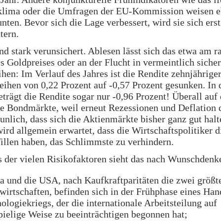
klima oder die Umfragen der EU-Kommission weisen e
unten. Bevor sich die Lage verbessert, wird sie sich ers
tern.
nd stark verunsichert. Ablesen lässt sich das etwa am r
s Goldpreises oder an der Flucht in vermeintlich siche
ihen: Im Verlauf des Jahres ist die Rendite zehnjährige
ihen von 0,22 Prozent auf -0,57 Prozent gesunken. In 
trägt die Rendite sogar nur -0,96 Prozent! Überall auf
e Bondmärkte, weil erneut Rezessionen und Deflation 
taunlich, dass sich die Aktienmärkte bisher ganz gut halt
ird allgemein erwartet, dass die Wirtschaftspolitiker d
llen haben, das Schlimmste zu verhindern.
 der vielen Risikofaktoren sieht das nach Wunschdenk
 und die USA, nach Kaufkraftparitäten die zwei größt
wirtschaften, befinden sich in der Frühphase eines Han
ologiekriegs, der die internationale Arbeitsteilung auf
pielige Weise zu beeinträchtigen begonnen hat;