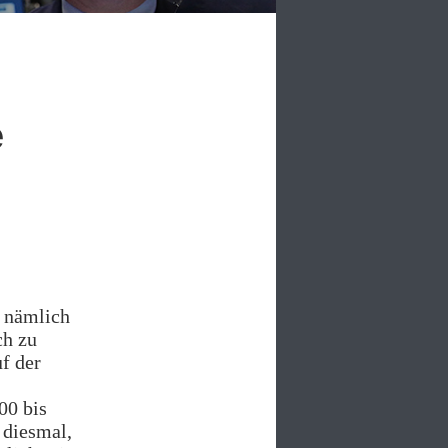
e
, nämlich
ch zu
f der
00 bis
 diesmal,