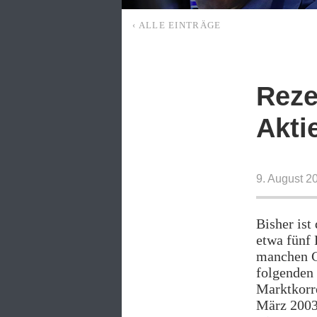
‹ ALLE EINTRÄGE
Reze
Akti
9. August 2
Bisher ist
etwa fünf 
manchen Cr
folgenden 
Marktkorre
März 2003 