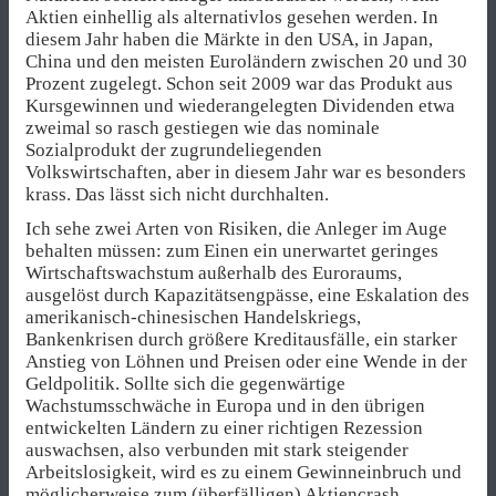
Aktien einhellig als alternativlos gesehen werden. In
diesem Jahr haben die Märkte in den USA, in Japan,
China und den meisten Euroländern zwischen 20 und 30
Prozent zugelegt. Schon seit 2009 war das Produkt aus
Kursgewinnen und wiederangelegten Dividenden etwa
zweimal so rasch gestiegen wie das nominale
Sozialprodukt der zugrundeliegenden
Volkswirtschaften, aber in diesem Jahr war es besonders
krass. Das lässt sich nicht durchhalten.
Ich sehe zwei Arten von Risiken, die Anleger im Auge
behalten müssen: zum Einen ein unerwartet geringes
Wirtschaftswachstum außerhalb des Euroraums,
ausgelöst durch Kapazitätsengpässe, eine Eskalation des
amerikanisch-chinesischen Handelskriegs,
Bankenkrisen durch größere Kreditausfälle, ein starker
Anstieg von Löhnen und Preisen oder eine Wende in der
Geldpolitik. Sollte sich die gegenwärtige
Wachstumsschwäche in Europa und in den übrigen
entwickelten Ländern zu einer richtigen Rezession
auswachsen, also verbunden mit stark steigender
Arbeitslosigkeit, wird es zu einem Gewinneinbruch und
möglicherweise zum (überfälligen) Aktiencrash