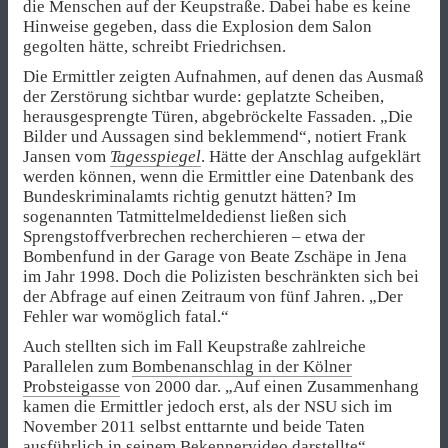
die Menschen auf der Keupstraße. Dabei habe es keine
Hinweise gegeben, dass die Explosion dem Salon
gegolten hätte, schreibt Friedrichsen.
Die Ermittler zeigten Aufnahmen, auf denen das Ausmaß
der Zerstörung sichtbar wurde: geplatzte Scheiben,
herausgesprengte Türen, abgebröckelte Fassaden. „Die
Bilder und Aussagen sind beklemmend“, notiert Frank
Jansen vom
Tagesspiegel
. Hätte der Anschlag aufgeklärt
werden können, wenn die Ermittler eine Datenbank des
Bundeskriminalamts richtig genutzt hätten? Im
sogenannten Tatmittelmeldedienst ließen sich
Sprengstoffverbrechen recherchieren – etwa der
Bombenfund in der Garage von Beate Zschäpe in Jena
im Jahr 1998. Doch die Polizisten beschränkten sich bei
der Abfrage auf einen Zeitraum von fünf Jahren. „Der
Fehler war womöglich fatal.“
Auch stellten sich im Fall Keupstraße zahlreiche
Parallelen zum
Bombenanschlag in der Kölner
Probsteigasse
von 2000 dar. „Auf einen Zusammenhang
kamen die Ermittler jedoch erst, als der NSU sich im
November 2011 selbst enttarnte und beide Taten
ausführlich in seinem Bekennervideo darstellte“,