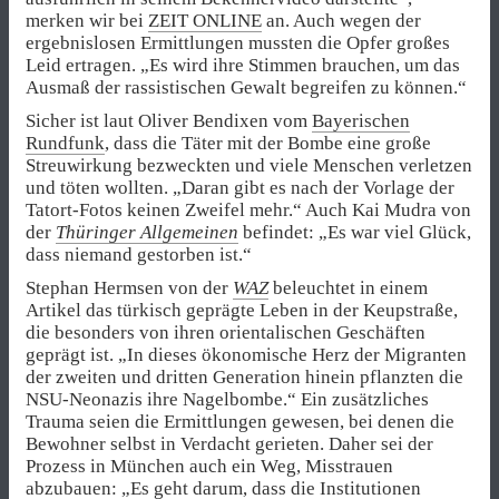
merken wir bei
ZEIT ONLINE
an. Auch wegen der
ergebnislosen Ermittlungen mussten die Opfer großes
Leid ertragen. „Es wird ihre Stimmen brauchen, um das
Ausmaß der rassistischen Gewalt begreifen zu können.“
Sicher ist laut Oliver Bendixen vom
Bayerischen
Rundfunk
, dass die Täter mit der Bombe eine große
Streuwirkung bezweckten und viele Menschen verletzen
und töten wollten. „Daran gibt es nach der Vorlage der
Tatort-Fotos keinen Zweifel mehr.“ Auch Kai Mudra von
der
Thüringer Allgemeinen
befindet: „Es war viel Glück,
dass niemand gestorben ist.“
Stephan Hermsen von der
WAZ
beleuchtet in einem
Artikel das türkisch geprägte Leben in der Keupstraße,
die besonders von ihren orientalischen Geschäften
geprägt ist. „In dieses ökonomische Herz der Migranten
der zweiten und dritten Generation hinein pflanzten die
NSU-Neonazis ihre Nagelbombe.“ Ein zusätzliches
Trauma seien die Ermittlungen gewesen, bei denen die
Bewohner selbst in Verdacht gerieten. Daher sei der
Prozess in München auch ein Weg, Misstrauen
abzubauen: „Es geht darum, dass die Institutionen