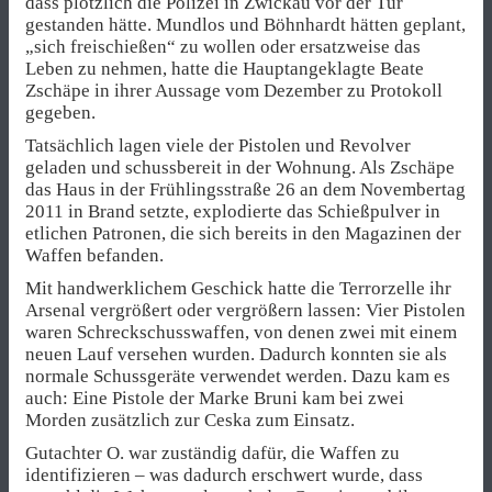
dass plötzlich die Polizei in Zwickau vor der Tür
gestanden hätte. Mundlos und Böhnhardt hätten geplant,
„sich freischießen“ zu wollen oder ersatzweise das
Leben zu nehmen, hatte die Hauptangeklagte Beate
Zschäpe in ihrer Aussage vom Dezember zu Protokoll
gegeben.
Tatsächlich lagen viele der Pistolen und Revolver
geladen und schussbereit in der Wohnung. Als Zschäpe
das Haus in der Frühlingsstraße 26 an dem Novembertag
2011 in Brand setzte, explodierte das Schießpulver in
etlichen Patronen, die sich bereits in den Magazinen der
Waffen befanden.
Mit handwerklichem Geschick hatte die Terrorzelle ihr
Arsenal vergrößert oder vergrößern lassen: Vier Pistolen
waren Schreckschusswaffen, von denen zwei mit einem
neuen Lauf versehen wurden. Dadurch konnten sie als
normale Schussgeräte verwendet werden. Dazu kam es
auch: Eine Pistole der Marke Bruni kam bei zwei
Morden zusätzlich zur Ceska zum Einsatz.
Gutachter O. war zuständig dafür, die Waffen zu
identifizieren – was dadurch erschwert wurde, dass