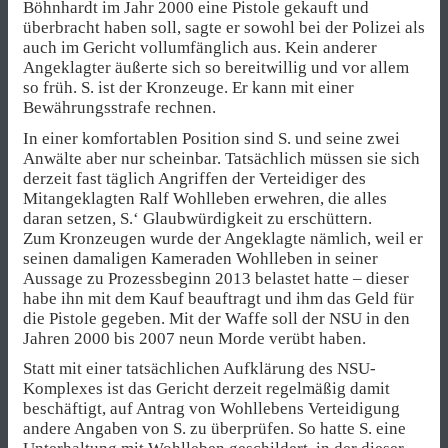
Böhnhardt im Jahr 2000 eine Pistole gekauft und
überbracht haben soll, sagte er sowohl bei der Polizei als
auch im Gericht vollumfänglich aus. Kein anderer
Angeklagter äußerte sich so bereitwillig und vor allem
so früh. S. ist der Kronzeuge. Er kann mit einer
Bewährungsstrafe rechnen.
In einer komfortablen Position sind S. und seine zwei
Anwälte aber nur scheinbar. Tatsächlich müssen sie sich
derzeit fast täglich Angriffen der Verteidiger des
Mitangeklagten Ralf Wohlleben erwehren, die alles
daran setzen, S.‘ Glaubwürdigkeit zu erschüttern.
Zum Kronzeugen wurde der Angeklagte nämlich, weil er
seinen damaligen Kameraden Wohlleben in seiner
Aussage zu Prozessbeginn 2013 belastet hatte – dieser
habe ihn mit dem Kauf beauftragt und ihm das Geld für
die Pistole gegeben. Mit der Waffe soll der NSU in den
Jahren 2000 bis 2007 neun Morde verübt haben.
Statt mit einer tatsächlichen Aufklärung des NSU-
Komplexes ist das Gericht derzeit regelmäßig damit
beschäftigt, auf Antrag von Wohllebens Verteidigung
andere Angaben von S. zu überprüfen. So hatte S. eine