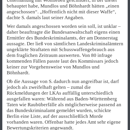
Unterhaltung mit Wohlleben geschildert, in der dieser
behauptet habe, Mundlos und Böhnhardt hätten „einen
angeschossen“. „Hoffentlich nicht mit dieser Waffe“,
dachte S. damals laut seiner Angaben.
Wer damals angeschossen worden sein soll, ist unklar –
daher beauftragte die Bundesanwaltschaft eigens einen
Ermittler des Bundeskriminalamts, der am Donnerstag
aussagte. Der ließ von sämtlichen Landeskriminalämtern
ungeklärte Straftaten mit Schusswaffengebrauch aus
dem fraglichen Zeitraum auswerten. Von 80 infrage
kommenden Fällen passte laut des Kommissars jedoch
keiner zur Vorgehensweise von Mundlos und
Böhnhardt.
Ob die Aussage von S. dadurch nun angreifbar ist, darf
jedoch als zweifelhaft gelten – zumal die
Rückmeldungen der LKAs auffällig unterschiedlich
ausgefallen waren: Während aus Baden-Württemberg
Taten wie Raubüberfälle als möglicherweise passend an
das Bundeskriminalamt gemeldet wurden, schickte
Berlin eine Liste, auf der ausschließlich Morde
vorhanden waren. Offenbar hatte jedes Amt sehr eigene
Bewertungskriterien angewandt.