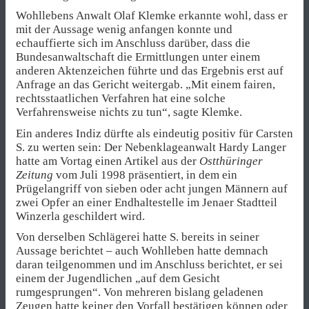
Wohllebens Anwalt Olaf Klemke erkannte wohl, dass er
mit der Aussage wenig anfangen konnte und
echauffierte sich im Anschluss darüber, dass die
Bundesanwaltschaft die Ermittlungen unter einem
anderen Aktenzeichen führte und das Ergebnis erst auf
Anfrage an das Gericht weitergab. „Mit einem fairen,
rechtsstaatlichen Verfahren hat eine solche
Verfahrensweise nichts zu tun“, sagte Klemke.
Ein anderes Indiz dürfte als eindeutig positiv für Carsten
S. zu werten sein: Der Nebenklageanwalt Hardy Langer
hatte am Vortag einen Artikel aus der
Ostthüringer
Zeitung
vom Juli 1998 präsentiert, in dem ein
Prügelangriff von sieben oder acht jungen Männern auf
zwei Opfer an einer Endhaltestelle im Jenaer Stadtteil
Winzerla geschildert wird.
Von derselben Schlägerei hatte S. bereits in seiner
Aussage berichtet – auch Wohlleben hatte demnach
daran teilgenommen und im Anschluss berichtet, er sei
einem der Jugendlichen „auf dem Gesicht
rumgesprungen“. Von mehreren bislang geladenen
Zeugen hatte keiner den Vorfall bestätigen können oder